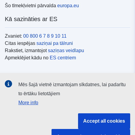
Šo tīmekļvietni pārvalda
europa.eu
Kā sazināties ar ES
Zvaniet:
00 800 6 7 8 9 10 11
Citas iespējas
saziņai pa tālruni
Rakstiet, izmantojot
saziņas veidlapu
Apmeklējiet kādu no
ES centriem
Sociālie mediji
Mēs šajā vietnē izmantojam sīkdatnes, lai padarītu
ES konti
sociālajos medijos
to ērtāku lietotājiem
More info
ES iestādes un struktūras
Accept all cookies
Meklēt visas ES iestādes un struktūras