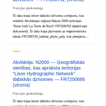
kartēts. Dzīvotņu noteikšanas pamatā galvenokārt ir
klasiskā fitosocioloģiskā pieeja (Francijas Prodrome des
Francijas ģeokataloga
Végétations un Dienvidatlantijas CBN ražoto dzīvotņu
Šī datu kopa ietver dabisko dzīvotņu zonējumu, kas
tipoloģiskie kritēriji). Ja elementāro dzīvotņu
noteikts Akvitānijas reģiona Natura 2000 teritorijas
individualizācija nav iespējama, norobežo zonējumu, ko
“Dune meži La Teste de Buch” FR7200702 objektīvajā
sauc par “dzīvotņu kompleksu” ar aplēsi par katras
dokumentā. Šī datu kopa jāizmanto ar neģeometrisko
dzīvotnes relatīvo proporciju “dzīvotņu kompleksā”
tabulu FR7200720_habitat_phyto_poly, kas pieejama
zonējumam. PIEZĪME. šie dati tiek sniegti informācijas
saistītajos dokumentos. Šajā tabulā ir informācija, kurā
nolūkos, un tiem nav normatīvas vērtības.
aprakstīti dabisko dzīvotņu daudzstūri (tipicitE,
stāvoklis, atjaunošana, fitosocioloģija utt.), kā arī
teritorijas mērķa dokumentā norādītie fitosocioloģiskie
Akvitānija: N2000 — Ģeogrāfiskās
dati (dzīvotņu saraksti). Natura 2000 teritorijas
vienības, kas apraksta teritorijas
objektīvajā dokumentā ir ietverts dabisko dzīvotņu un
“Lisos Hydrographic Network”
sugu dzīvotņu, jo īpaši Kopienas nozīmes,
inventarizācija un bioloģiskais apraksts. Visas teritorijā
dabiskās dzīvotnes — FR7200695
sastopamās dzīvotnes neatkarīgi no tā, vai tās ir vai
(virsma)
nav Kopienas nozīmes dzīvotnes, ir: identificēts un
Francijas ģeokataloga
kartēts. Dzīvotņu noteikšanas pamatā galvenokārt ir
klasiskā fitosocioloģiskā pieeja (Francijas Prodrome des
Šī datu kopa ietver dabisko dzīvotņu zonējumu, kas
Végétations un Dienvidatlantijas CBN ražoto dzīvotņu