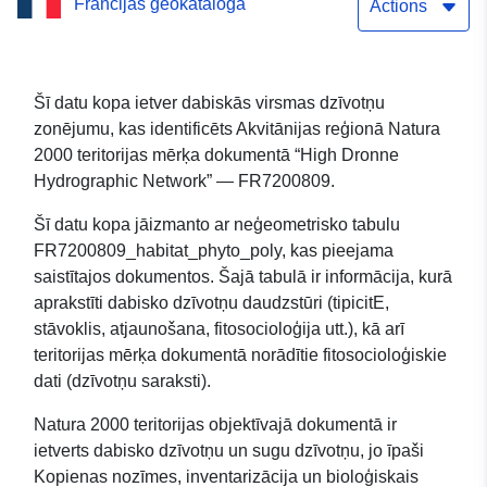
Francijas ģeokataloga
kas apraksta teritorijas
Actions
“High Dronne
Hydrographic Network”
Šī datu kopa ietver dabiskās virsmas dzīvotņu
zonējumu, kas identificēts Akvitānijas reģionā Natura
dabiskās dzīvotnes —
2000 teritorijas mērķa dokumentā “High Dronne
FR7200809 (virsma) Datu
Hydrographic Network” — FR7200809.
kopas vienkārša
Šī datu kopa jāizmanto ar neģeometrisko tabulu
FR7200809_habitat_phyto_poly, kas pieejama
lejupielādes pakalpojums
saistītajos dokumentos. Šajā tabulā ir informācija, kurā
(Atom): Akvitānija: N2000
aprakstīti dabisko dzīvotņu daudzstūri (tipicitE,
stāvoklis, atjaunošana, fitosocioloģija utt.), kā arī
— Ģeogrāfiskās vienības,
teritorijas mērķa dokumentā norādītie fitosocioloģiskie
kas apraksta teritorijas
dati (dzīvotņu saraksti).
“High Dronne
Natura 2000 teritorijas objektīvajā dokumentā ir
ietverts dabisko dzīvotņu un sugu dzīvotņu, jo īpaši
Hydrographic Network”
Kopienas nozīmes, inventarizācija un bioloģiskais