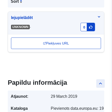
Sort
lejupielādēt
-
UNKNOWN
0
Piekļuves URL
Papildu informācija
keyboard_arrow_up
Atjaunot:
29 March 2019
Kataloga
Pievienots data.europa.eu:
19 Feb