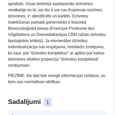
dabiskās dzīvotnes —
apraksts. Visas teritorijā sastopamās dzīvotnes
neatkarīgi no tā, vai tās ir vai nav Kopienas nozīmes
FR7200809 (virsma) Datu
dzīvotnes, ir: identificēts un kartēts. Dzīvotņu
noteikšanas pamatā galvenokārt ir klasiskā
kopas vienkārša
fitosocioloģiskā pieeja (Francijas Prodrome des
lejupielādes pakalpojums
Végétations un Dienvidatlantijas CBN ražoto dzīvotņu
tipoloģiskie kritēriji). Ja elementāro dzīvotņu
(Atom): Akvitānija: N2000
individualizācija nav iespējama, norobežo zonējumu,
— Ģeogrāfiskās vienības,
ko sauc par “dzīvotņu kompleksu” ar aplēsi par katras
dzīvotnes relatīvo proporciju “dzīvotņu kompleksā”
kas apraksta teritorijas
zonējumam.
“High Dronne
PIEZĪME. šie dati tiek sniegti informācijas nolūkos, un
Hydrographic Network”
tiem nav normatīvas vērtības.
dabiskās dzīvotnes —
Sadalījumi
FR7200809 (virsma)
1