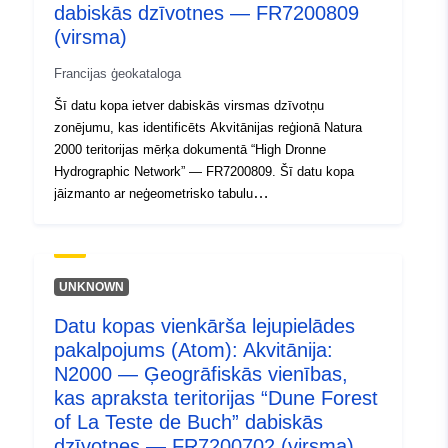
Tips:
Avoti:
dabiskās dzīvotnes — FR7200809
http://inspire.ec.europa.eu/metadat
(virsma)
codelist/ResourceType/services
Francijas ģeokataloga
Šī datu kopa ietver dabiskās virsmas dzīvotņu
zonējumu, kas identificēts Akvitānijas reģionā Natura
2000 teritorijas mērķa dokumentā “High Dronne
Hydrographic Network” — FR7200809. Šī datu kopa
jāizmanto ar neģeometrisko tabulu
FR7200809_habitat_phyto_poly, kas pieejama
saistītajos dokumentos. Šajā tabulā ir informācija, kurā
aprakstīti dabisko dzīvotņu daudzstūri (tipicitE,
stāvoklis, atjaunošana, fitosocioloģija utt.), kā arī
UNKNOWN
teritorijas mērķa dokumentā norādītie fitosocioloģiskie
Datu kopas vienkārša lejupielādes
dati (dzīvotņu saraksti). Natura 2000 teritorijas
pakalpojums (Atom): Akvitānija:
objektīvajā dokumentā ir ietverts dabisko dzīvotņu un
sugu dzīvotņu, jo īpaši Kopienas nozīmes,
N2000 — Ģeogrāfiskās vienības,
inventarizācija un bioloģiskais apraksts. Visas teritorijā
kas apraksta teritorijas “Dune Forest
sastopamās dzīvotnes neatkarīgi no tā, vai tās ir vai
of La Teste de Buch” dabiskās
nav Kopienas nozīmes dzīvotnes, ir: identificēts un
dzīvotnes — FR7200702 (virsma)