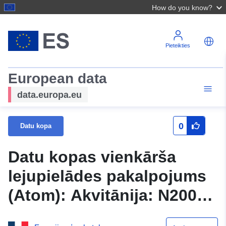
How do you know?
Pieteikties
European data
data.europa.eu
0
Datu kopa
Datu kopas vienkārša
lejupielādes pakalpojums
(Atom): Akvitānija: N2000
— Ģeogrāfiskās vienības,