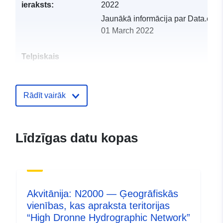
ieraksts:
2022
Jaunākā informācija par Data.euro
01 March 2022
Telpiskais
resurss:
Identifikatori:
http://catalogue.geo-
Rādīt vairāk
ide.developpement-
durable.gouv.fr/service/fr-
120066022-atom-ab98c9f3-
Līdzīgas datu kopas
cfdc-4bc0-8fb7-
c27a7183cad2
uriRef:
http://data.europa.eu/88u/dataset/fr
120066022-srv-9ba676d1-1a76-
Akvitānija: N2000 — Ģeogrāfiskās
4742-861a-5fbc2a23b4dd
vienības, kas apraksta teritorijas
“High Dronne Hydrographic Network”