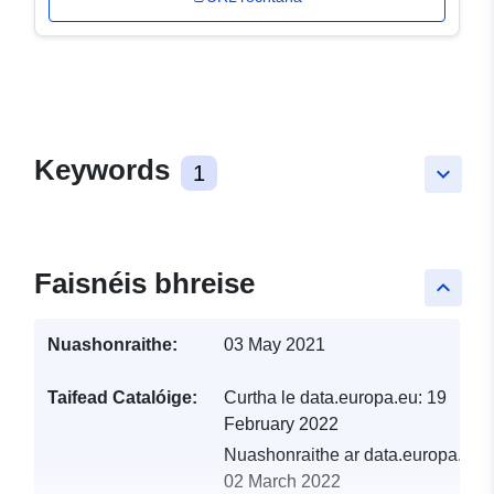
Keywords
1
keyboard_arrow_down
Faisnéis bhreise
keyboard_arrow_up
Nuashonraithe:
03 May 2021
Taifead Catalóige:
Curtha le data.europa.eu:
19
February 2022
Nuashonraithe ar data.europa.eu:
02 March 2022