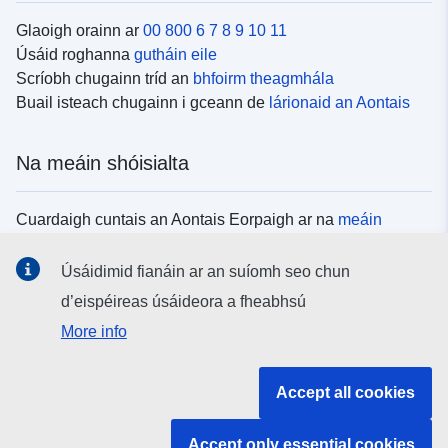
Glaoigh orainn ar
00 800 6 7 8 9 10 11
Úsáid roghanna
gutháin eile
Scríobh chugainn tríd an
bhfoirm theagmhála
Buail isteach chugainn i gceann de
lárionaid an Aontais
Na meáin shóisialta
Cuardaigh cuntais an Aontais Eorpaigh ar na
meáin
shóisialta
Úsáidimid fianáin ar an suíomh seo chun
d’eispéireas úsáideora a fheabhsú
Institiúidí agus comhlachtaí an Aontais
More info
Eorpaigh
Accept all cookies
Cuardaigh na hinstitiúidí agus na comhlachtaí uile de
chuid an Aontais Eorpaigh
Accept only essential cookies