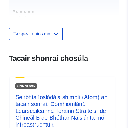
Acmhainn
Spásúil:
Aitheantóirí:
http://catalogue.geo-
Taispeáin níos mó
ide.developpement-
durable.gouv.fr/service/fr-
120066022-wxs-eb54fecd-
Tacair shonraí chosúla
f33a-496e-b770-
7251bd1878cc
uriRef:
http://data.europa.eu/88u/dataset/fr
UNKNOWN
120066022-srv-9baf5a78-32a0-
4f42-a3b7-26fd4d42efc0
Seirbhís íoslódála shimplí (Atom) an
tacair sonraí: Comhiomlánú
Clóscríobh:
Acmhainn:
Léarscáileanna Torainn Straitéisí de
http://inspire.ec.europa.eu/metadat
Chineál B de Bhóthar Náisiúnta mór
codelist/ResourceType/services
infreastruchtúir.