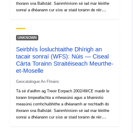
CEREMA ar fáil. Foinse sonraí: CEREMA
thorann sna Ballstáit. Sainmhíníonn sé iad mar léirithe
sonraí a dhéanann cur síos ar staid torainn de réir
táscaire torainn, rud a léiríonn sáruithe ar luachanna
teorann, líon na ndaoine a nochtar. Níl léarscáileanna
torainn saintreorach. Is doiciméid faisnéise iad seo nach
bhfuil in-fhorfheidhmithe le dlí. Mar ghnéithe grafacha,
UNKNOWN
áfach, is féidir leo cur le Plean Pleanála Áitiúil (LDP).
Seirbhís Íosluchtaithe Dhírigh an
Mar chuid de Phlean Taistil Uirbigh (UDP), is féidir
tacair sonraí (WFS): Núis — Ciseal
léarscáileanna a úsáid chun bonnlínte agus spriocréimsí
a bhunú ina bhfuil gá le bainistiú tráchta níos fearr. Arna
Cárta Torainn Straitéiseach Meurthe-
dhéanamh de bhun Airteagal 3-II-1-b d’Fhoraithne an 24
et-Moselle
Márta 2006, léiríonn an léarscáil na hearnálacha a bhfuil
Geocatalogue An Fhrainc
tionchar ag torann orthu agus atá sainithe sna boird
aicmithe fuaime maoracha. Déantar comhiomlánú leis
Tá sé d’aidhm ag Treoir Eorpach 2002/49/CE maidir le
an mbreiseán QGIS MIZOGEO a chuir CEREMA ar fáil.
torann timpeallachta a mheasúnú agus a bhainistiú
Foinse na sonraí: BLÁTHANNA CUMHRA: AON
measúnú comhchuibhithe a dhéanamh ar nochtadh do
CUMHRÁIN
thorann sna Ballstáit. Sainmhíníonn sé iad mar léirithe
sonraí a dhéanann cur síos ar staid torainn de réir
táscaire torainn, rud a léiríonn sáruithe ar luachanna
teorann, líon na ndaoine a nochtar. Níl léarscáileanna