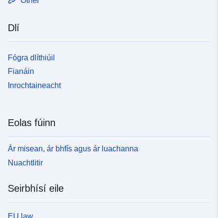
Other
Dlí
Fógra dlíthiúil
Fianáin
Inrochtaineacht
Eolas fúinn
Ár misean, ár bhfís agus ár luachanna
Nuachtlitir
Seirbhísí eile
EU law