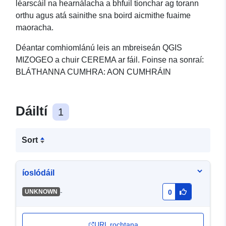
léarscáil na hearnálacha a bhfuil tionchar ag torann
orthu agus atá sainithe sna boird aicmithe fuaime
maoracha.
Déantar comhiomlánú leis an mbreiseán QGIS
MIZOGEO a chuir CEREMA ar fáil. Foinse na sonraí:
BLÁTHANNA CUMHRA: AON CUMHRÁIN
Dáiltí
1
Sort
íoslódáil
-
UNKNOWN
0
URL rochtana