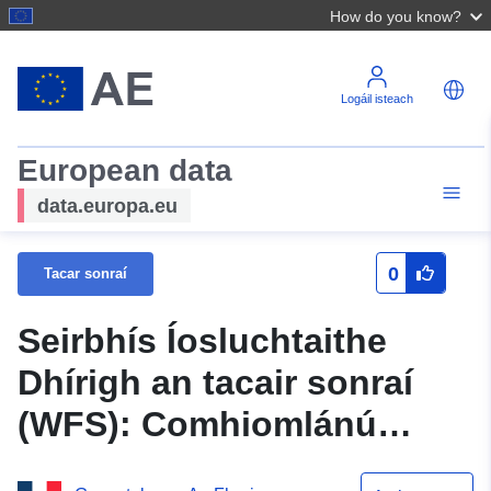
How do you know?
Logáil isteach
European data
data.europa.eu
0
Tacar sonraí
Seirbhís Íosluchtaithe
Dhírigh an tacair sonraí
(WFS): Comhiomlánú
Léarscáileanna Torainn