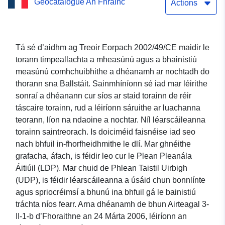
Geocatalogue An Fhrainc
Straitéiseacha de Chineál
Actions
B de Bhóthar Náisiúnta de
chineál mór bonneagair.
Tá sé d’aidhm ag Treoir Eorpach 2002/49/CE maidir le
torann timpeallachta a mheasúnú agus a bhainistiú
measúnú comhchuibhithe a dhéanamh ar nochtadh do
thorann sna Ballstáit. Sainmhíníonn sé iad mar léirithe
sonraí a dhéanann cur síos ar staid torainn de réir
táscaire torainn, rud a léiríonn sáruithe ar luachanna
teorann, líon na ndaoine a nochtar. Níl léarscáileanna
torainn saintreorach. Is doiciméid faisnéise iad seo
nach bhfuil in-fhorfheidhmithe le dlí. Mar ghnéithe
grafacha, áfach, is féidir leo cur le Plean Pleanála
Áitiúil (LDP). Mar chuid de Phlean Taistil Uirbigh
(UDP), is féidir léarscáileanna a úsáid chun bonnlínte
agus spriocréimsí a bhunú ina bhfuil gá le bainistiú
tráchta níos fearr. Arna dhéanamh de bhun Airteagal 3-
II-1-b d’Fhoraithne an 24 Márta 2006, léiríonn an