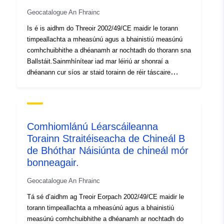
Geocatalogue An Fhrainc
Is é is aidhm do Threoir 2002/49/CE maidir le torann
timpeallachta a mheasúnú agus a bhainistiú measúnú
comhchuibhithe a dhéanamh ar nochtadh do thorann sna
Ballstáit.Sainmhínítear iad mar léiriú ar shonraí a
dhéanann cur síos ar staid torainn de réir táscaire
torainn, a léiríonn sáruithe ar luachanna teorann, líon na
ndaoine a nochtadh. Níl léarscáileanna torainn
saintreorach. Is doiciméid faisnéise iad seo nach bhfuil
infhorfheidhmithe le dlí. Mar ghnéithe grafacha, áfach, is
Comhiomlánú Léarscáileanna
féidir leo Plean Pleanála Áitiúil (LDP) a fhorlíonadh. Mar
Torainn Straitéiseacha de Chineál B
chuid de Phlean Taistil Uirbigh (UDP), is féidir
de Bhóthar Náisiúnta de chineál mór
léarscáileanna a úsáid chun bunlínte agus spriocréimsí
a bhunú ina bhfuil gá le bainistiú tráchta níos fearr. Arna
bonneagair.
dhéanamh de bhun Airteagal 3-II-1-b d’Fhoraithne an 24
Geocatalogue An Fhrainc
Márta 2006, seasann an léarscáil do na hearnálacha a
bhfuil tionchar ag torann atá sainithe sna boird
Tá sé d’aidhm ag Treoir Eorpach 2002/49/CE maidir le
aicmiúcháin fuaime reachtaire orthu. Comhiomlánú a
torann timpeallachta a mheasúnú agus a bhainistiú
rinneadh leis an mbreiseán QGIS MIZOGEO a chuir
measúnú comhchuibhithe a dhéanamh ar nochtadh do