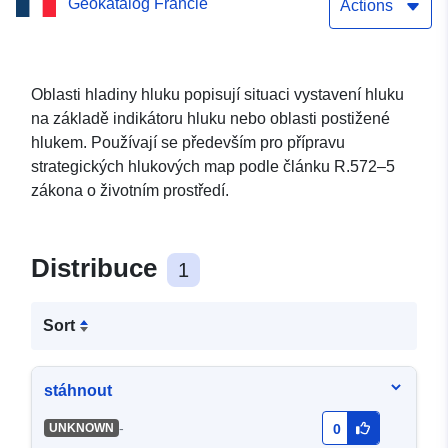
Geokatalog Francie
stahování dat (WFS):
Actions
Plochy vystavené hluku
(typ A – index Ln)
Oblasti hladiny hluku popisují situaci vystavení hluku
na základě indikátoru hluku nebo oblasti postižené
hlukem. Používají se především pro přípravu
strategických hlukových map podle článku R.572–5
zákona o životním prostředí.
Distribuce
1
Sort
stáhnout
-
UNKNOWN
0