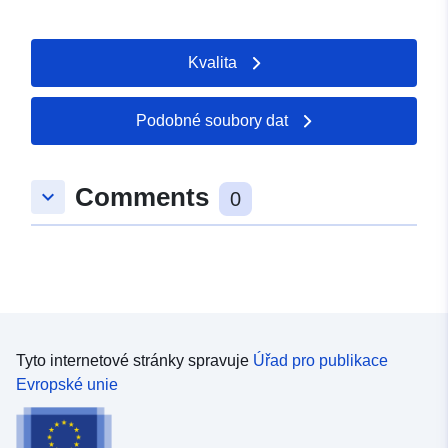
Kvalita
Podobné soubory dat
Comments
keyboard_arrow_down
0
Tyto internetové stránky spravuje
Úřad pro publikace
Evropské unie