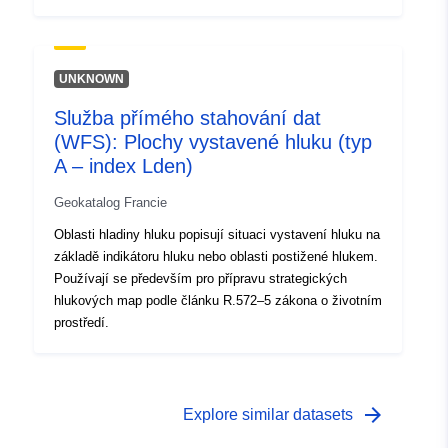
expozice hluku na základě indikátoru hluku nebo oblasti
ovlivněné hlukem. Používají se především pro přípravu
strategických hlukových map podle článku R.572–5
zákoníku životního prostředí. Zóny hladiny hluku
UNKNOWN
popisují situaci expozice hluku na základě indikátoru
Služba přímého stahování dat
hluku nebo oblasti ovlivněné hlukem. Používají se
(WFS): Plochy vystavené hluku (typ
především pro přípravu strategických hlukových map
podle článku R.572–5 zákoníku životního prostředí.
A – index Lden)
Geokatalog Francie
Oblasti hladiny hluku popisují situaci vystavení hluku na
základě indikátoru hluku nebo oblasti postižené hlukem.
Používají se především pro přípravu strategických
hlukových map podle článku R.572–5 zákona o životním
prostředí.
arrow_forward
Explore similar datasets