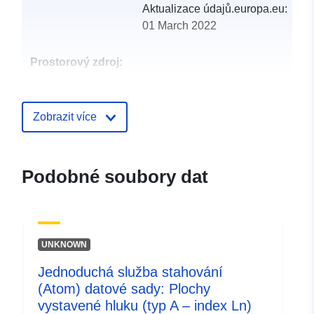
Aktualizace údajů.europa.eu:
01 March 2022
Prostorový zdroj:
Identifikátory:
http://descartes-dev.cete-
mediterranee.i2/service/fr-
Zobrazit více
120066022-wxs-1b48d88a-
e7af-4caa-a20b-
df6ec08c85c4
Podobné soubory dat
uriRef:
http://data.europa.eu/88u/dataset/fr
120066022-srv-9bdf4291-7ed9-
4999-9714-0c09bec5607a
UNKNOWN
Typ:
Datový zdroj:
Jednoduchá služba stahování
http://inspire.ec.europa.eu/metadat
(Atom) datové sady: Plochy
codelist/ResourceType/services
vystavené hluku (typ A – index Ln)