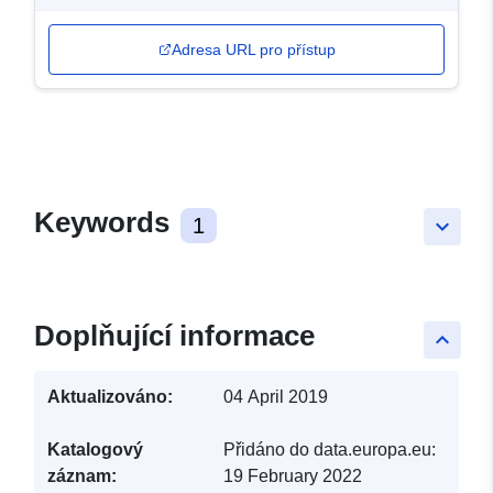
Adresa URL pro přístup
Keywords
1
keyboard_arrow_down
Doplňující informace
keyboard_arrow_up
Aktualizováno:
04 April 2019
Katalogový
Přidáno do data.europa.eu:
záznam:
19 February 2022