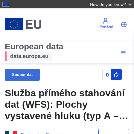
How do you know?
Přihlášení
European data
data.europa.eu
0
Soubor dat
Služba přímého stahování
dat (WFS): Plochy
vystavené hluku (typ A –
index Ln) Služba přímého