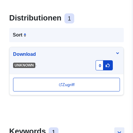
Distributionen
1
Sort
Download
-
UNKNOWN
0
Zugriff
Keywords
1
keyboard_arrow_down