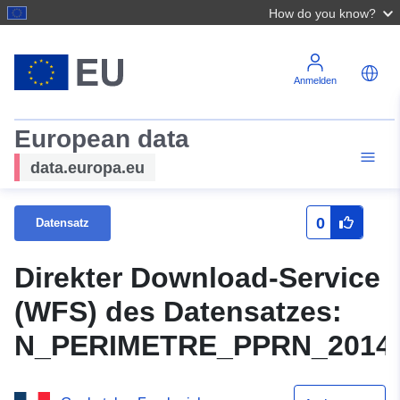
How do you know?
Anmelden
European data
data.europa.eu
0
Datensatz
Direkter Download-Service
(WFS) des Datensatzes:
N_PERIMETRE_PPRN_20140