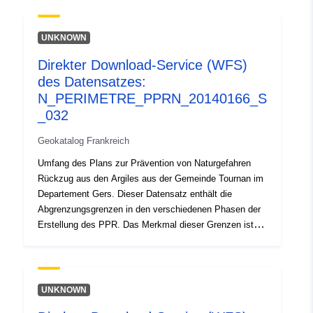
ab einem bestimmten Zeitpunkt wirksam werden. Es
handelt sich um:- vorgeschriebener Umfang in der
Verjährungsverordnung eines PPR;-
UNKNOWN
Risikoexpositionsbereich, der dem durch die genehmigte
Direkter Download-Service (WFS)
PPR geregelten Bereich entspricht, dieser genehmigte
des Datensatzes:
Bereich gilt als gemeinnützig;- Untersuchungsumfang,
der der Hülle entspricht, in der die Unwägbarkeiten
N_PERIMETRE_PPRN_20140166_S
untersucht wurden.
_032
Geokatalog Frankreich
Umfang des Plans zur Prävention von Naturgefahren
Rückzug aus den Argiles aus der Gemeinde Tournan im
Departement Gers. Dieser Datensatz enthält die
Abgrenzungsgrenzen in den verschiedenen Phasen der
Erstellung des PPR. Das Merkmal dieser Grenzen ist,
dass sie die Folge eines amtlichen Rechtsakts sind und
ab einem bestimmten Zeitpunkt wirksam werden. Es
handelt sich um:- vorgeschriebener Umfang in der
Verjährungsverordnung eines PPR;-
UNKNOWN
Risikoexpositionsbereich, der dem durch die genehmigte