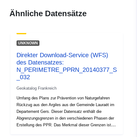
durable.gouv.fr/service/fr-
120066022-wxs-0f26fae1-
Ähnliche Datensätze
952b-45a8-a658-
adf3dff12182
uriRef:
http://data.europa.eu/88u/dataset/fr
UNKNOWN
120066022-srv-9be1b4fc-c322-
45b4-94bc-f535551ad7eb
Direkter Download-Service (WFS)
des Datensatzes:
Typ:
Ressource:
N_PERIMETRE_PPRN_20140377_S
http://inspire.ec.europa.eu/metadat
_032
codelist/ResourceType/services
Geokatalog Frankreich
Umfang des Plans zur Prävention von Naturgefahren
Rückzug aus den Argiles aus der Gemeinde Lauraët im
Departement Gers. Dieser Datensatz enthält die
Abgrenzungsgrenzen in den verschiedenen Phasen der
Erstellung des PPR. Das Merkmal dieser Grenzen ist,
dass sie die Folge eines amtlichen Rechtsakts sind und