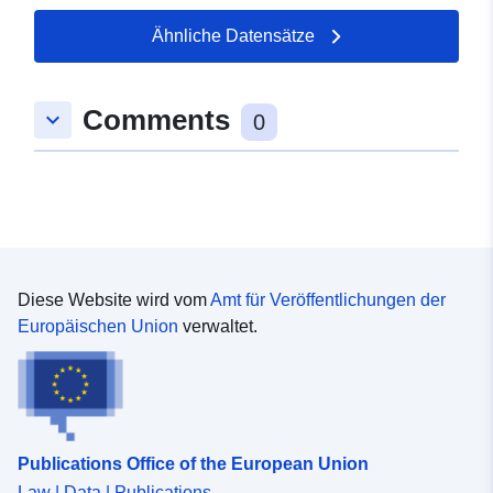
Ähnliche Datensätze
Comments
keyboard_arrow_down
0
Diese Website wird vom
Amt für Veröffentlichungen der
Europäischen Union
verwaltet.
Publications Office of the European Union
Law | Data | Publications