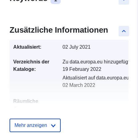
Zusätzliche Informationen
keyboard_arrow_up
Aktualisiert:
02 July 2021
Verzeichnis der
Zu data.europa.eu hinzugefügt:
Kataloge:
19 February 2022
Aktualisiert auf data.europa.eu:
02 March 2022
Räumliche
Ressource:
Identifikatoren:
http://catalogue.geo-
Mehr anzeigen
ide.developpement-