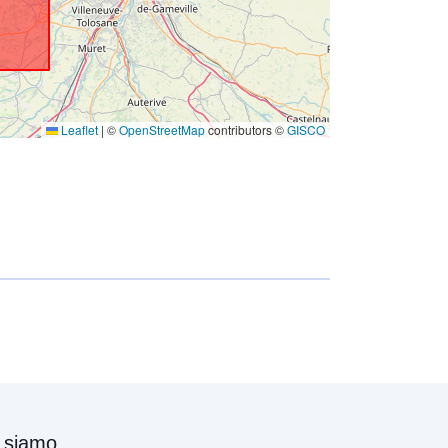
Leaflet
|
©
OpenStreetMap
contributors ©
GISCO
 siamo