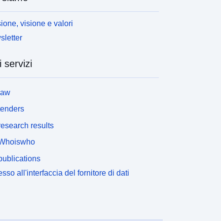
ione, visione e valori
letter
i servizi
law
tenders
esearch results
Whoiswho
ublications
sso all'interfaccia del fornitore di dati