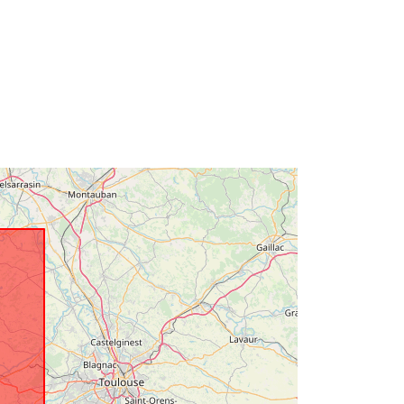
ale:
http://catalogue.geo-
ide.developpement-
durable.gouv.fr/service/fr-
120066022-wxs-55bf81fe-f754-4f81-
945c-64df19c482b7
http://data.europa.eu/88u/dataset/fr-
120066022-srv-a8f9f76e-29e0-4f90-
b6f6-9a3bd2ec7259
Risorsa:
http://inspire.ec.europa.eu/metadata-
codelist/ResourceType/services