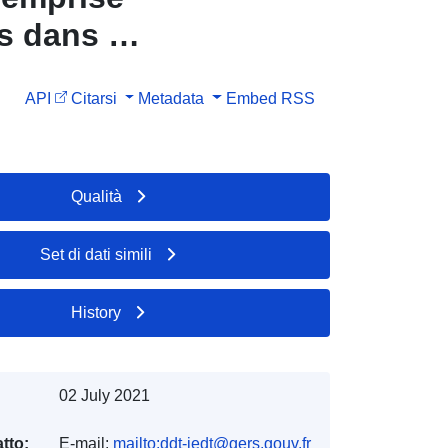
s dans le
API
Citarsi
Metadata
Embed
RSS
Qualità
Set di dati simili
History
02 July 2021
tto:
E-mail:
mailto:ddt-iedt@gers.gouv.fr