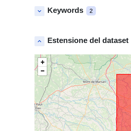
Keywords
keyboard_arrow_down
2
Estensione del dataset
keyboard_arrow_up
+
−