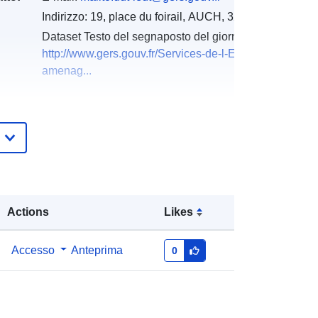
Indirizzo:
19, place du foirail, AUCH, 32007, France
Dataset Testo del segnaposto del giorno della risoluz
http://www.gers.gouv.fr/Services-de-l-Etat/Agriculture-
amenag...
Aggiunta a data.europa.eu:
18
December 2021
Aggiornato su data.europa.eu:
01
October 2022
Coordinate:
[ [ 1.20866084,
Actions
Likes
43.94050598 ], [ -0.2921086,
43.94050598 ], [ -0.2921086,
43.41620636 ], [ 1.20866084,
Accesso
Anteprima
0
43.41620636 ], [ 1.20866084,
43.94050598 ] ]
Tipo:
Polygon