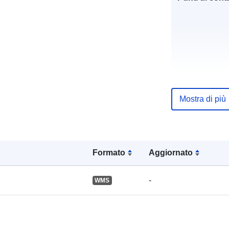
Registro del
catalogo:
Mostra di più
Spaziale:
Formato
Aggiornato
-
WMS