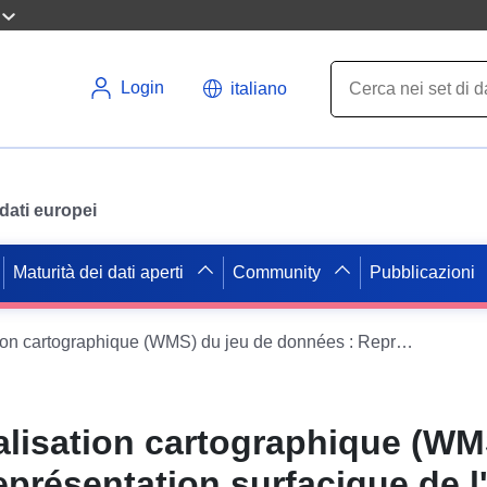
Login
italiano
i dati europei
Maturità dei dati aperti
Community
Pubblicazioni
Service de visualisation cartographique (WMS) du jeu de données : Représentation surfacique de l'emprise de la nuisance bruit le long de voies routières dans le Gers
alisation cartographique (WM
présentation surfacique de l