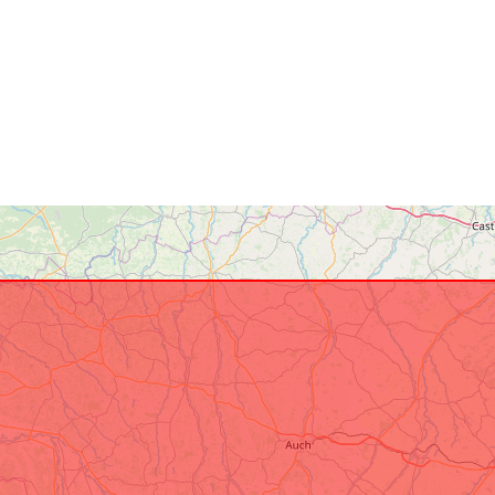
Risorsa spazi
Identificatori:
uriRef:
Tipo: