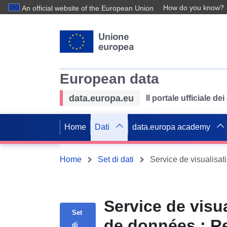
How do you know?
An official website of the European Union
European data
data.europa.eu
Il portale ufficiale de
Home
Dati
data.europa academy
Home
Set di dati
Service de visu
Set
de données : Re
di