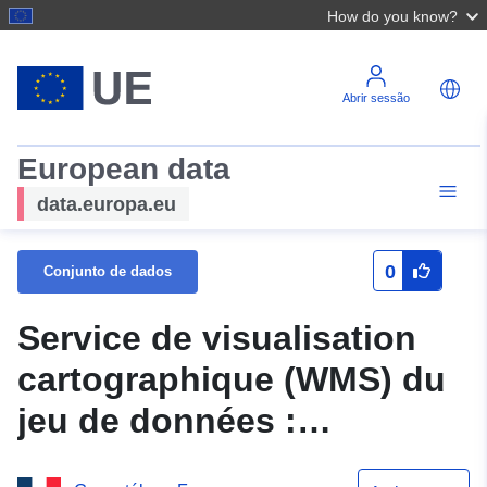
How do you know?
Abrir sessão
European data
data.europa.eu
0
Conjunto de dados
Service de visualisation
cartographique (WMS) du
jeu de données :
N_ZONE_ALEA_PPRN_2014