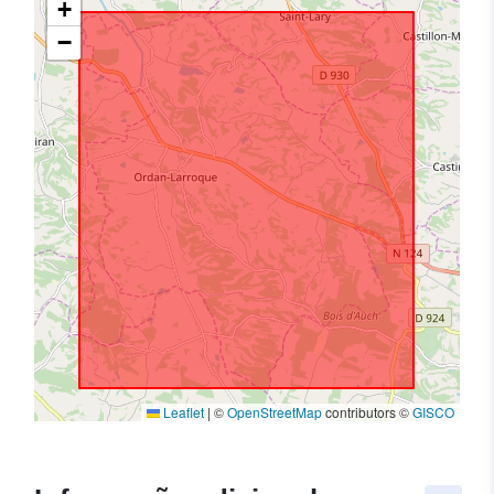
+
−
Leaflet
|
©
OpenStreetMap
contributors ©
GISCO