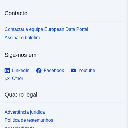
uriRef:
http://data.europa.eu/88u/dataset/fr
120066022-srv-a94ded29-f440-
Contacto
4183-a73f-def5a2e3a561
Contactar a equipa European Data Portal
Tipo:
Recurso:
http://inspire.ec.europa.eu/metadat
Assinar o boletim
codelist/ResourceType/services
Siga-nos em
LinkedIn
Facebook
Youtube
Other
Quadro legal
Advertência jurídica
Política de testemunhos