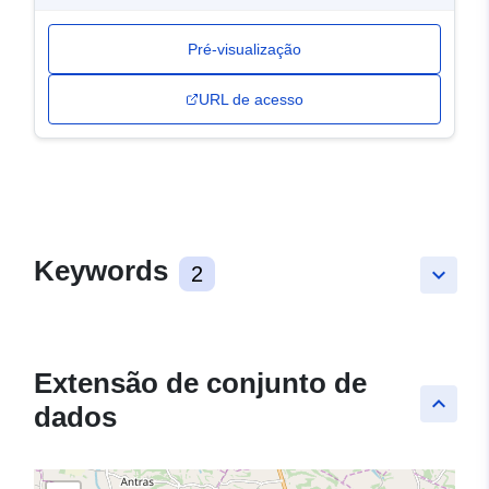
Pré-visualização
URL de acesso
Keywords
2
keyboard_arrow_down
Extensão de conjunto de
keyboard_arrow_up
dados