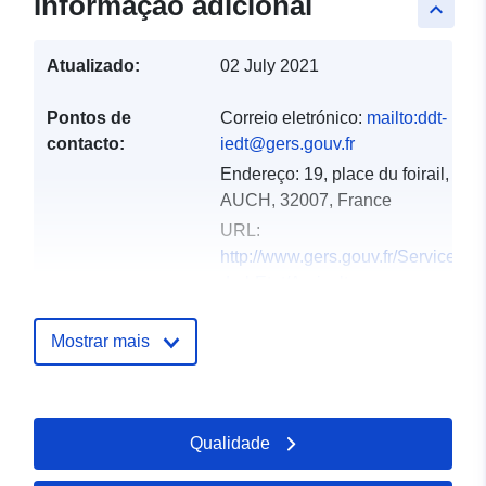
Informação adicional
keyboard_arrow_up
Atualizado:
02 July 2021
Pontos de
Correio eletrónico:
mailto:ddt-
contacto:
iedt@gers.gouv.fr
Endereço:
19, place du foirail,
AUCH, 32007, France
URL:
http://www.gers.gouv.fr/Services-
de-l-Etat/Agriculture-
environnement-amenag...
Mostrar mais
Registo do
Acrescentado à data.europa.eu:
catálogo:
18 December 2021
Atualizado em data.europa.eu:
Qualidade
01 October 2022