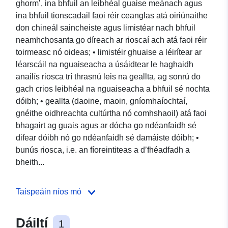
ghorm’, ina bhfuil an leibhéal guaise meánach agus
ina bhfuil tionscadail faoi réir ceanglas atá oiriúnaithe
don chineál saincheiste agus limistéar nach bhfuil
neamhchosanta go díreach ar rioscaí ach atá faoi réir
toirmeasc nó oideas; • limistéir ghuaise a léirítear ar
léarscáil na nguaiseacha a úsáidtear le haghaidh
anailís riosca trí thrasnú leis na geallta, ag sonrú do
gach crios leibhéal na nguaiseacha a bhfuil sé nochta
dóibh; • geallta (daoine, maoin, gníomhaíochtaí,
gnéithe oidhreachta cultúrtha nó comhshaoil) atá faoi
bhagairt ag guais agus ar dócha go ndéanfaidh sé
difear dóibh nó go ndéanfaidh sé damáiste dóibh; •
bunús riosca, i.e. an fíoreintiteas a d’fhéadfadh a
bheith...
Taispeáin níos mó
Dáiltí
1