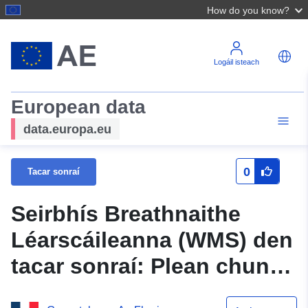
How do you know?
Logáil isteach
European data
data.europa.eu
0
Tacar sonraí
Seirbhís Breathnaithe
Léarscáileanna (WMS) den
tacar sonraí: Plean chun
Rioscaí Nádúrtha a