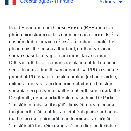
Geocatalogue An Fhrainc
bhaineann le Gluaiseacht
Actions
Allamuigh a Chosc —
Limistéar Rialála — Bardas
Is iad Pleananna um Chosc Riosca (RPPanna) an
phríomhionstraim rialtais chun rioscaí a chosc. Is é is
Puteaux (92062)
cuspóir dóibh forbairt i réimsí atá i mbaol a rialú. Le
plean coiscthe riosca a fhorbairt, cruthaítear tacar
sonraí spásúla a eagraítear i roinnt tacar sonraí.
D’fhéadfadh tacair sonraí spásúla ina bhfuil na nithe
seo a leanas a bheith san áireamh sa PPR céanna: •
príomhphPR lena gcuimsítear imlíne (imlíne staidéir,
imlíne ar oideas, raon feidhme rialaithe); • limistéir
shrianta den phlean a luaithe a bheidh siad ceadaithe.
De ghnáth, déantar idirdhealú i rialacháin RPP idir
‘limistéir toirmisc ar thógáil’, ‘limistéir dhearg’ mar a
thugtar orthu, áit a bhfuil an leibhéal guaise ard agus
inarb é an riail ghinearálta an toirmeasc ar thógáil;
‘limistéir atá faoi réir ceanglas’, ar a dtugtar ‘limistéir