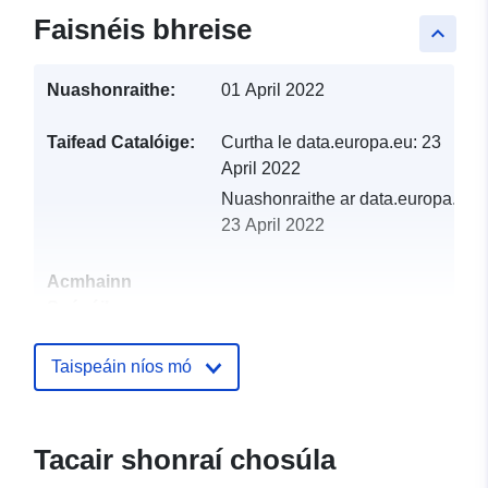
Faisnéis bhreise
keyboard_arrow_up
Nuashonraithe:
01 April 2022
Taifead Catalóige:
Curtha le data.europa.eu:
23
April 2022
Nuashonraithe ar data.europa.eu:
23 April 2022
Acmhainn
Spásúil:
Aitheantóirí:
http://catalogue.geo-
Taispeáin níos mó
ide.developpement-
durable.gouv.fr/service/fr-
120066022-wxs-092b987e-
Tacair shonraí chosúla
5462-453c-9ab1-