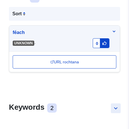
Sort
féach
-
UNKNOWN
0
URL rochtana
Keywords
2
keyboard_arrow_down