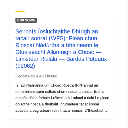
9c1c5126d2af
uriRef:
http://data.europa.eu/88u/dataset/fr
UNKNOWN
120066022-srv-a96cd4ae-2476-
4625-a890-43a2d63aacc2
Seirbhís Íosluchtaithe Dhírigh an
tacair sonraí (WFS): Plean chun
Clóscríobh:
Acmhainn:
Rioscaí Nádúrtha a bhaineann le
http://inspire.ec.europa.eu/metadat
Gluaiseacht Allamuigh a Chosc —
codelist/SpatialDataServiceType/
Limistéar Rialála — Bardas Puteaux
(92062)
Geocatalogue An Fhrainc
Is iad Pleananna um Chosc Riosca (RPPanna) an
phríomhionstraim rialtais chun rioscaí a chosc. Is é is
cuspóir dóibh forbairt i réimsí atá i mbaol a rialú.Le plean
coiscthe riosca a fhorbairt, cruthaítear tacar sonraí
spásúla a eagraítear i roinnt tacar sonraí. D’fhéadfadh
tacair sonraí spásúla ina bhfuil na nithe seo a leanas a
bheith san áireamh sa PPR céanna: • príomhphPR lena