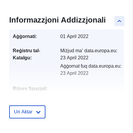
Informazzjoni Addizzjonali
keyboard_arrow_up
Aġġornati:
01 April 2022
Reġistru tal-
Miżjud ma’ data.europa.eu:
Katalgu:
23 April 2022
Aġġornat fuq data.europa.eu:
23 April 2022
Riżors Spazjali:
Identifikaturi:
http://catalogue.geo-
ide.developpement-
Uri Aktar
durable.gouv.fr/service/fr-
120066022-wxs-092b987e-
5462-453c-9ab1-