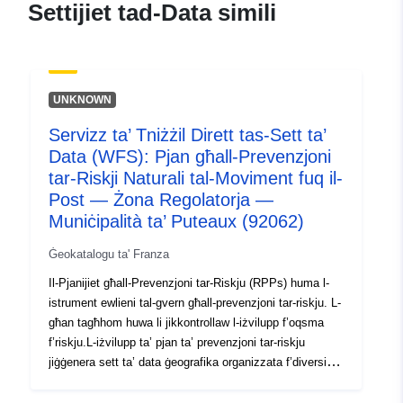
Settijiet tad-Data simili
9c1c5126d2af
uriRef:
http://data.europa.eu/88u/dataset/fr
120066022-srv-a96cd4ae-2476-
UNKNOWN
4625-a890-43a2d63aacc2
Servizz ta’ Tniżżil Dirett tas-Sett ta’
Tip:
Riżorsa:
Data (WFS): Pjan għall-Prevenzjoni
http://inspire.ec.europa.eu/metadat
tar-Riskji Naturali tal-Moviment fuq il-
codelist/SpatialDataServiceType/
Post — Żona Regolatorja —
Muniċipalità ta’ Puteaux (92062)
Ġeokatalogu ta' Franza
Il-Pjanijiet għall-Prevenzjoni tar-Riskju (RPPs) huma l-
istrument ewlieni tal-gvern għall-prevenzjoni tar-riskju. L-
għan tagħhom huwa li jikkontrollaw l-iżvilupp f’oqsma
f’riskju.L-iżvilupp ta’ pjan ta’ prevenzjoni tar-riskju
jiġġenera sett ta’ data ġeografika organizzata f’diversi
settijiet ta’ data. L-istess PPR jista’ jinkludi settijiet ta’
dejta ġeografika li jkun fihom: • il-perimetri ewlenin tal-