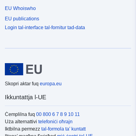
EU Whoiswho
EU publications
Login tal-interface tal-fornitur tad-data
Skopri aktar fuq
europa.eu
Ikkuntattja l-UE
Ċemplilna fuq
00 800 6 7 8 9 10 11
Uża alternattivi
telefoniċi oħrajn
Iktbilna permezz
tal-formola ta’ kuntatt