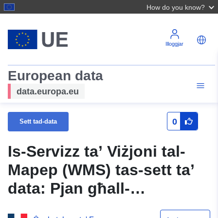
How do you know?
Illoggjar
European data
data.europa.eu
0
Sett tad-data
Is-Servizz ta’ Viżjoni tal-
Mapep (WMS) tas-sett ta’
data: Pjan għall-
Prevenzjoni tar-Riskji