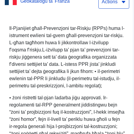
Ġeokatalogu ta' Franza
Naturali tal-Moviment fuq
Actions
il-Post — Żona Regolatorja
— Muniċipalità ta’ Puteaux
Il-Pjanijiet għall-Prevenzjoni tar-Riskju (RPPs) huma l-
istrument ewlieni tal-gvern għall-prevenzjoni tar-riskju.
(92062) Is-Servizz ta’
L-għan tagħhom huwa li jikkontrollaw l-iżvilupp
Viżjoni tal-Mapep (WMS)
f’oqsma f’riskju.L-iżvilupp ta’ pjan ta’ prevenzjoni tar-
riskju jiġġenera sett ta’ data ġeografika organizzata
tas-sett ta’ data: Pjan
f’diversi settijiet ta’ data. L-istess PPR jista’ jinkludi
għall-Prevenzjoni tar-Riskji
settijiet ta’ dejta ġeografika li jkun fihom: • il-perimetri
ewlenin tal-PPR li jinkludu (il-perimetru tal-istudju, il-
Naturali tal-Moviment fuq
perimetru tal-preskrizzjoni, l-ambitu regolat);
il-Post — Żona Regolatorja
• żoni ristretti tal-pjan ladarba jiġu approvati. Ir-
— Muniċipalità ta’ Puteaux
regolamenti tal-RPP ġeneralment jiddistingwu bejn
“żoni ta’ projbizzjoni fuq il-kostruzzjoni”, l-hekk imsejħa
(92062) Is-Servizz ta’
“żoni ħomor”, fejn il-livell ta’ periklu huwa għoli u fejn
ir-regola ġenerali hija l-projbizzjoni tal-kostruzzjoni;
Viżjoni tal-Mapep (WMS)
“żoni soġġetti għal rekwiżiti”, magħrufa bħala “żoni blu”