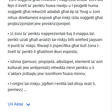
tas-sett ta’ data: Pjan
fejn il-livell ta’ periklu huwa medju u l-proġetti huma
soġġetti għal rekwiżiti adattati għat-tip ta’ ħruġ u żoni
għall-Prevenzjoni tar-Riskji
mhux direttament esposti għar-riskji iżda soġġetti għal
Naturali tal-Moviment fuq
projbizzjonijiet jew preskrizzjonijiet;
il-Post — Żona Regolatorja
• iż-żoni ta’ periklu rrappreżentati fuq il-mappa tal-
perikli użati għall-analiżi tar-riskju billi wieħed jaqsam
— Muniċipalità ta’ Puteaux
il-punti ta’ riskju, filwaqt li jispeċifika għal kull żona l-
(92062) Is-Servizz ta’
livell ta’ perikli li għalihom tkun esposta;
Viżjoni tal-Mapep (WMS)
• ishma (persuni, proprjetà, attivitajiet, elementi ta’ wirt
kulturali jew ambjentali) mhedda minn periklu u li
tas-sett ta’ data: Pjan
x’aktarx jintlaqtu jew issirilhom ħsara minnu;
għall-Prevenzjoni tar-Riskji
• l-oriġini tar-riskju, jiġifieri l-entità tad-dinja reali li,
Naturali tal-Moviment fuq
permezz ...
il-Post — Żona Regolatorja
Uri Aktar
— Muniċipalità ta’ Puteaux