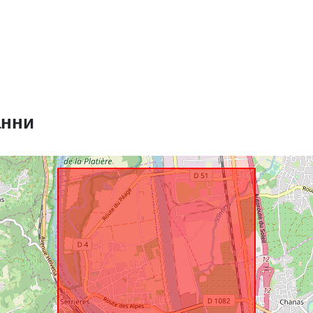
Пространст
ресурс:
Идентифика
анни
и:
uriRef:
Тип: