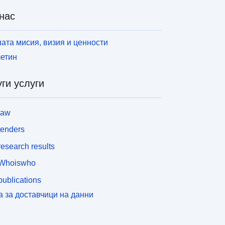
нас
ата мисия, визия и ценности
етин
ги услуги
law
tenders
esearch results
Whoiswho
ublications
а за доставчици на данни