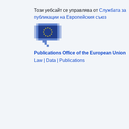
Този уебсайт се управлява от
Службата за
публикации на Европейския съюз
Publications Office of the European Union
Law | Data | Publications