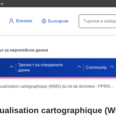
Влизане
Български
л за европейски данни
Зрялост на отворените
Community
данни
Service de visualisation cartographique (WMS) du lot de données : PPRN de Sablons approuvé le 11/03/2009
sualisation cartographique (