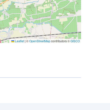
Leaflet
|
©
OpenStreetMap
contributors ©
GISCO