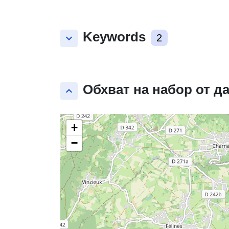
Keywords
keyboard_arrow_down
2
Обхват на набор от д
keyboard_arrow_up
+
−