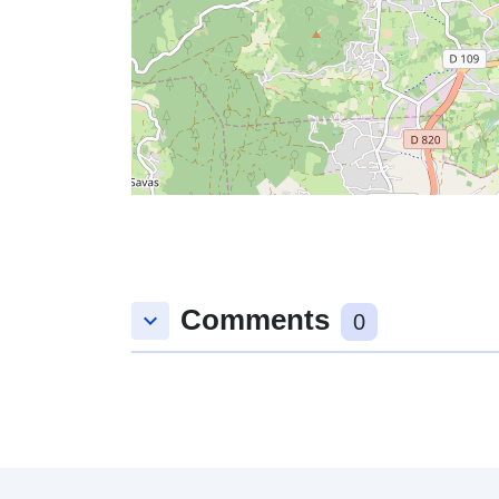
Comments
keyboard_arrow_down
0