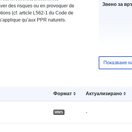
Звено за вр
aver des risques ou en provoquer de
tions (cf. article L562-1 du Code de
 s'applique qu'aux PPR naturels.
Показване н
Каталожен
запис:
Формат
Актуализирано
Пространст
-
WMS
: