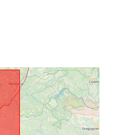
43.1623764 ], [ 4.23028088,
43.1623764 ] ]
Тип:
Polygon
вен
тор
http://catalogue.geo-
ide.developpement-
durable.gouv.fr/service/fr-
120066022-wxs-aeef494e-bb6e-
4dc2-aa84-c51471f40ddb
http://data.europa.eu/88u/dataset/fr-
120066022-srv-a98d1809-6850-
4217-b48c-265af668f9a6
Ресурси: