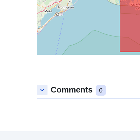
Comments
keyboard_arrow_down
0