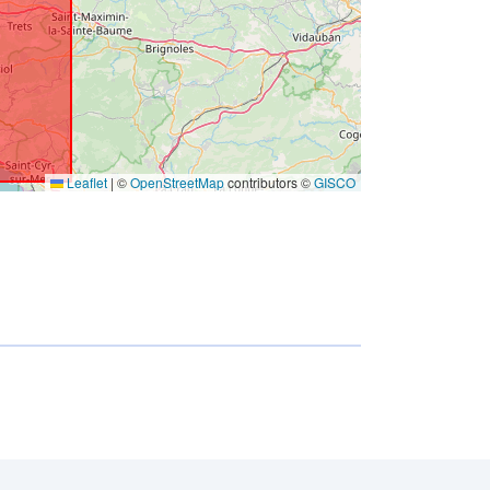
http://inspire.ec.europa.eu/metadata-
codelist/SpatialDataServiceType/vie
w
Leaflet
|
©
OpenStreetMap
contributors ©
GISCO