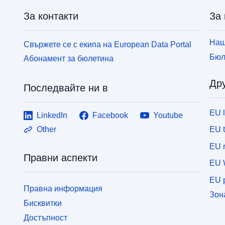
За контакти
За 
Наш
Свържете се с екипа на European Data Portal
Бюл
Абонамент за бюлетина
Дру
Последвайте ни в
EU 
LinkedIn
Facebook
Youtube
EU 
Other
EU r
Правни аспекти
EU 
EU p
Правна информация
Зон
Бисквитки
Достъпност