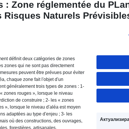
s : Zone réglementée du PLa
 Risques Naturels Prévisibles
elcodène - Bouches-du-Rhôn
60158 (RETRAIT GONFLEME
ment définit deux catégories de zones
es zones qui ne sont pas directement
mesures peuvent être prévues pour éviter
a, chaque zone fait l'objet d'un
nt généralement trois types de zones : 1-
s « zones rouges », lorsque le niveau
erdiction de construire ; 2- les « zones
es », lorsque le niveau d'aléa est moyen
ons adaptées au type d'enjeu ; 3- les
Актуализира
ais où des constructions, des ouvrages,
s, forestières, artisanales,