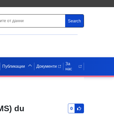
Search
За
Публикации
Документи
нас
MS) du
0