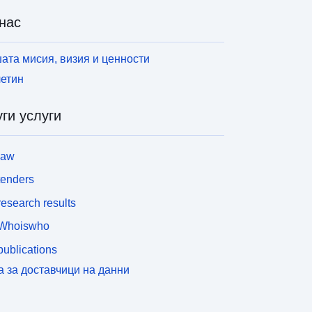
нас
ата мисия, визия и ценности
етин
ги услуги
law
tenders
esearch results
Whoiswho
ublications
а за доставчици на данни