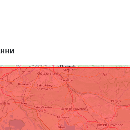
Пространст
ресурс:
анни
Идентифика
и:
uriRef:
Тип: