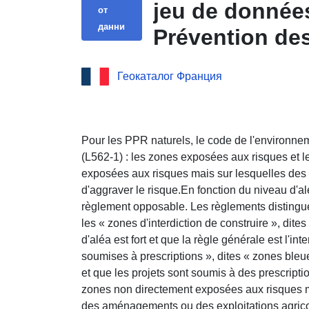
jeu de donnée
от
данни
Prévention des
commune de B
Геокаталог Франция
13DDTM13201
ARGILES)
Pour les PPR naturels, le code de l'environne
(L562-1) : les zones exposées aux risques et l
exposées aux risques mais sur lesquelles des 
d'aggraver le risque.En fonction du niveau d'alé
règlement opposable. Les règlements distingue
les « zones d'interdiction de construire », dite
d'aléa est fort et que la règle générale est l'int
soumises à prescriptions », dites « zones bleu
et que les projets sont soumis à des prescripti
zones non directement exposées aux risques m
des aménagements ou des exploitations agricole