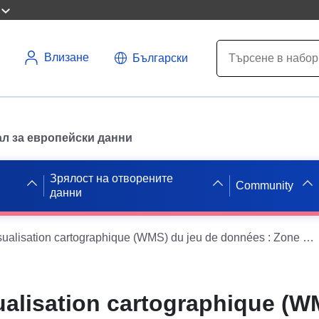
Влизане
Български
л за европейски данни
Зрялост на отворените
Community
данни
Service de visualisation cartographique (WMS) du jeu de données : Zone réglementée du PLan de Prévention des Risques Naturels Prévisibles de la commune de Belcodène - Bouches-du-Rhône - 13DDTM1320160158 (RETRAIT GONFLEMENT DES ARGILES)
ualisation cartographique (W