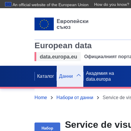
How do you know?
An official website of the European Union
European data
data.europa.eu
Официалният порта
Академия на
Каталог
Данни
data.europa
Home
Набори от данни
Service de vis
Набор