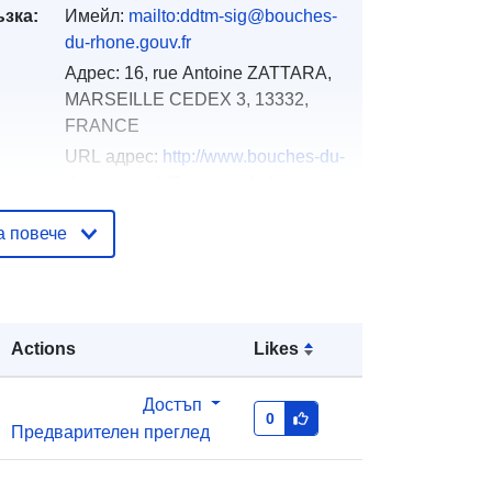
ъзка:
Имейл:
mailto:ddtm-sig@bouches-
du-rhone.gouv.fr
Адрес:
16, rue Antoine ZATTARA,
MARSEILLE CEDEX 3, 13332,
FRANCE
URL адрес:
http://www.bouches-du-
rhone.gouv.fr/Services-de-l-
Etat/Agriculture-environn...
а повече
Добавено към data.europa.eu:
18
December 2021
Актуализирана на data.europa.eu:
Actions
Likes
01 October 2022
Достъп
вени
Координати:
[ [ 4.23028088,
0
Предварителен преглед
43.1623764 ], [ 4.23028088,
43.92386627 ], [ 5.81325293,
43.92386627 ], [ 5.81325293,