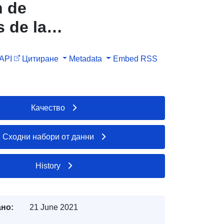
n de
 de la
e -
API
Цитиране
Metadata
Embed
RSS
NT DES
Качество
Сходни набори от данни
History
но:
21 June 2021