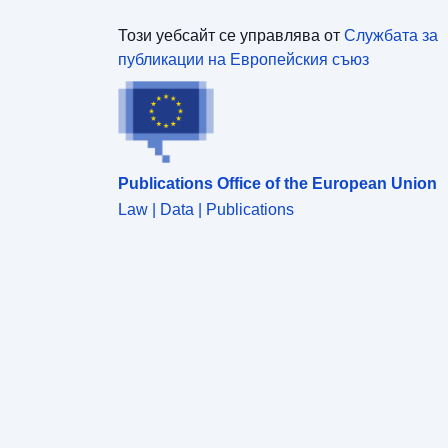
Този уебсайт се управлява от
Службата за
публикации на Европейския съюз
Publications Office of the European Union
Law | Data | Publications