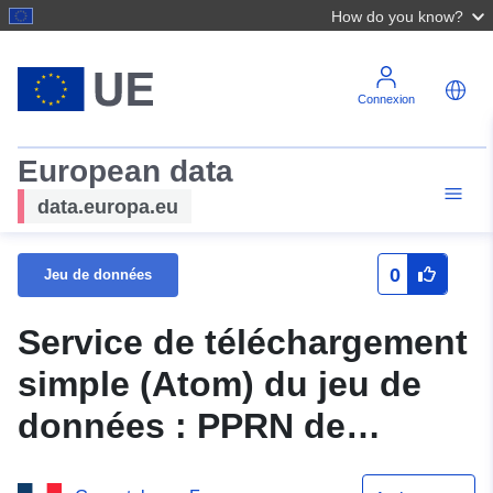
How do you know?
Connexion
European data
data.europa.eu
0
Jeu de données
Service de téléchargement
simple (Atom) du jeu de
données : PPRN de
Villette-sur-Ain