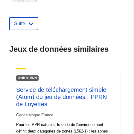
Ressource
spatiale:
Identificateurs:
http://descartes-dev.cete-
Suite
mediterranee.i2/service/fr-
120066022-atom-fdea6c4d-
8926-40b3-b638-
Jeux de données similaires
4a7542534c88
uriRef:
http://data.europa.eu/88u/dataset/fr
120066022-srv-aa0f4687-64c6-
UNKNOWN
46b8-9a3c-c3cea4b5664f
Service de téléchargement simple
Type:
Ressource:
(Atom) du jeu de données : PPRN
http://inspire.ec.europa.eu/metadat
de Loyettes
codelist/SpatialDataServiceType/d
Geocatalogue France
Pour les PPR naturels, le code de l'environnement
définit deux catégories de zones (L562-1) : les zones