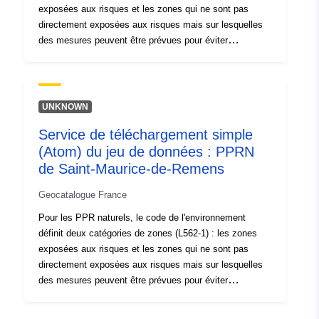
exposées aux risques et les zones qui ne sont pas
directement exposées aux risques mais sur lesquelles
des mesures peuvent être prévues pour éviter
d'aggraver le risque. En fonction du niveau d'aléa,
chaque zone fait l'objet d'un règlement opposable. Les
règlements distinguent généralement trois types de
zones : 1- les « zones d'interdiction de construire »,
UNKNOWN
dites « zones rouges », lorsque le niveau d'aléa est fort
Service de téléchargement simple
et que la règle générale est l'interdiction de construire ;
(Atom) du jeu de données : PPRN
2- les « zones soumises à prescriptions », dites « zones
bleues », lorsque le niveau d'aléa est moyen et que les
de Saint-Maurice-de-Remens
projets sont soumis à des prescriptions adaptées au
Geocatalogue France
type d'enjeu ; 3- les zones non directement exposées
aux risques mais où des constructions, des ouvrages,
Pour les PPR naturels, le code de l'environnement
des aménagements ou des exploitations agricoles,
définit deux catégories de zones (L562-1) : les zones
forestières, artisanales, commerciales ou industrielles
exposées aux risques et les zones qui ne sont pas
pourraient aggraver des risques ou en provoquer de
directement exposées aux risques mais sur lesquelles
nouveaux, soumises à interdictions ou prescriptions (cf.
des mesures peuvent être prévues pour éviter
article L562-1 du Code de l'environnement) . Cette
d'aggraver le risque. En fonction du niveau d'aléa,
dernière catégorie ne s'applique qu'aux PPR naturels.
chaque zone fait l'objet d'un règlement opposable. Les