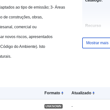
catálogo:
adaptados ao tipo de emissão; 3- Áreas
o de construções, obras,
Recurso
rtesanal, comercial ou
espacial:
sar novos riscos, apresentados
Mostrar mais
Identificador
o Código do Ambiente). Isto
turais.
uriRef:
Formato
Atualizado
Tipo:
-
UNKNOWN