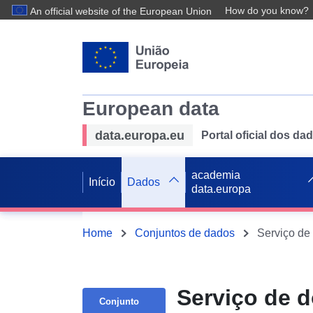
How do you know?
An official website of the European Union
European data
data.europa.eu
Portal oficial dos d
academia
Início
Dados
data.europa
Home
Conjuntos de dados
Serviço de 
Conjunto