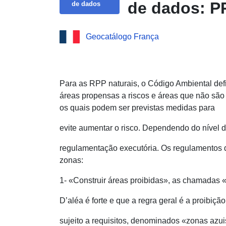
de dados: PP
de dados
Geocatálogo França
Para as RPP naturais, o Código Ambiental defi
áreas propensas a riscos e áreas que não são
os quais podem ser previstas medidas para
evite aumentar o risco. Dependendo do nível d
regulamentação executória. Os regulamentos d
zonas:
1- «Construir áreas proibidas», as chamadas 
D’aléa é forte e que a regra geral é a proibiçã
sujeito a requisitos, denominados «zonas azui