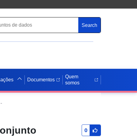
Search
Quem
cações
Documentos
somos
njunto de dados: PPRN de Villette-sur-Ain
conjunto
0