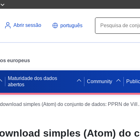
Abrir sessão
português
ados europeus
Maturidade dos dados
Community
Publi
abertos
Serviço de download simples (Atom) do co
download simples (Atom) do 