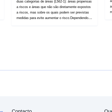
a
duas categorias de áreas (L562-1): áreas propensas
a
a riscos e áreas que não são diretamente expostos
m
a riscos, mas sobre os quais podem ser previstas
d
medidas para evite aumentar o risco.Dependendo
r
do nível de perigo, cada área está sujeita a um
d
regulamentação executória. Os regulamentos
«
distinguem geralmente três tipos de zonas: 1-
v
«Construir áreas proibidas», as chamadas «zonas
a
vermelhas», quando o nível de D’aléa é forte e que
s
a regra geral é a proibição de construção;2- «áreas»
em
sujeito a requisitos, denominados «zonas azuis»,
e
em que o nível de perigo é médio e que os projetos
emi
estão sujeitos a requisitos adaptados ao tipo de
r
emissão;3- Áreas não diretamente expostos a
d
riscos, mas no caso de construções, obras,
ar
desenvolvimento ou agricultura, silvicultura,
a
artesanal, comercial ou os industriais podem
apres
agravar os riscos ou causar novos riscos,
L
apresentados proibições ou prescrições (cf. artigo
c
L562-1 do Código do Ambiente). Isto a última
Contacto
Qu
categoria aplica-se apenas às RPP naturais.Para as