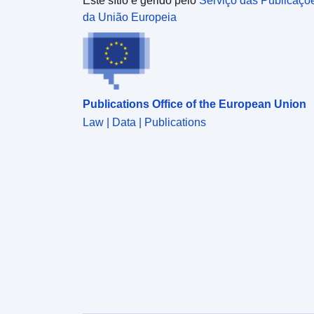
Este sítio é gerido pelo
Serviço das Publicaçõ
categorias de áreas (L562-1): áreas propensas a
da União Europeia
riscos e áreas que não são diretamente expostos a
riscos, mas sobre os quais podem ser previstas
medidas para evite aumentar o risco. Dependendo
do nível de perigo, cada área está sujeita a um
regulamentação executória. Os regulamentos
Publications Office of the European Union
distinguem geralmente três tipos de zonas: 1-
«Construir áreas proibidas», as chamadas «zonas
Law | Data | Publications
vermelhas», quando o nível de D’aléa é forte e que
a regra geral é a proibição de construção; 2-
«áreas» sujeito a requisitos, denominados «zonas
azuis», em que o nível de perigo é médio e que os
projetos estão sujeitos a requisitos adaptados ao
tipo de emissão; 3- Áreas não diretamente expostos
a riscos, mas no caso de construções, obras,
desenvolvimento ou agricultura, silvicultura,
artesanal, comercial ou os industriais podem
agravar os riscos ou causar novos riscos,
apresentados proibições ou prescrições (cf. artigo
L562-1 do Código do Ambiente). Isto a última