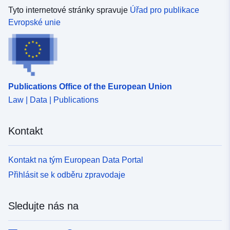
Tyto internetové stránky spravuje
Úřad pro publikace
Prostorový zdroj:
Evropské unie
Identifikátory:
http://catalogue.geo-
ide.developpement-
durable.gouv.fr/service/fr-
120066022-wxs-81cc4503-
Publications Office of the European Union
5966-4bf7-a4ec-
1dadd28bc489
Law | Data | Publications
uriRef:
http://data.europa.eu/88u/dataset/fr
Kontakt
120066022-srv-aae54d5d-79e1-
404b-b9f7-fe190ceca287
Kontakt na tým European Data Portal
Typ:
Datový zdroj:
Přihlásit se k odběru zpravodaje
http://inspire.ec.europa.eu/metadat
codelist/ResourceType/services
Sledujte nás na