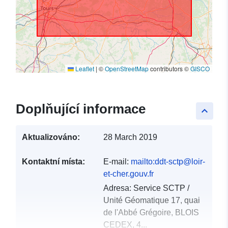
Leaflet
|
©
OpenStreetMap
contributors ©
GISCO
Doplňující informace
keyboard_arrow_up
Aktualizováno:
28 March 2019
Kontaktní místa:
E-mail:
mailto:ddt-sctp@loir-
et-cher.gouv.fr
Adresa:
Service SCTP /
Unité Géomatique 17, quai
de l'Abbé Grégoire, BLOIS
CEDEX, 4...