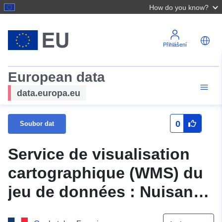
How do you know?
Přihlášení
European data
data.europa.eu
0
Soubor dat
Service de visualisation
cartographique (WMS) du
jeu de données : Nuisance
Bruit - Classement sonore