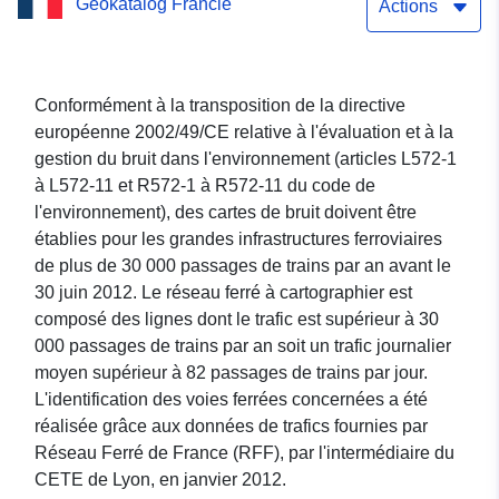
Geokatalog Francie
des voies ferrées en 2015
Actions
en Loir-et-Cher
Conformément à la transposition de la directive
européenne 2002/49/CE relative à l'évaluation et à la
gestion du bruit dans l'environnement (articles L572-1
à L572-11 et R572-1 à R572-11 du code de
l'environnement), des cartes de bruit doivent être
établies pour les grandes infrastructures ferroviaires
de plus de 30 000 passages de trains par an avant le
30 juin 2012. Le réseau ferré à cartographier est
composé des lignes dont le trafic est supérieur à 30
000 passages de trains par an soit un trafic journalier
moyen supérieur à 82 passages de trains par jour.
L'identification des voies ferrées concernées a été
réalisée grâce aux données de trafics fournies par
Réseau Ferré de France (RFF), par l'intermédiaire du
CETE de Lyon, en janvier 2012.