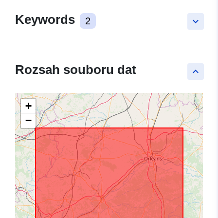
Keywords
2
keyboard_arrow_down
Rozsah souboru dat
keyboard_arrow_up
+
−