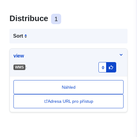
Distribuce
1
Sort
view
-
WMS
0
Náhled
Adresa URL pro přístup