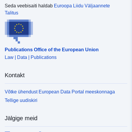
Seda veebisaiti haldab
Euroopa Liidu Väljaannete
Ruumiline
Talitus
vahend:
Identifikaatorid:
http://catalogue.geo-
ide.developpement-
durable.gouv.fr/service/fr-
Publications Office of the European Union
120066022-wxs-81cc4503-
5966-4bf7-a4ec-
Law | Data | Publications
1dadd28bc489
Kontakt
uriRef:
http://data.europa.eu/88u/dataset/fr
120066022-srv-aae54d5d-79e1-
Võtke ühendust European Data Portal meeskonnaga
404b-b9f7-fe190ceca287
Tellige uudiskiri
Tüüp:
Ressurss:
http://inspire.ec.europa.eu/metadat
Jälgige meid
codelist/ResourceType/services