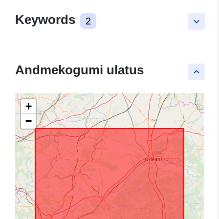
Keywords
2
keyboard_arrow_down
Andmekogumi ulatus
keyboard_arrow_up
+
−