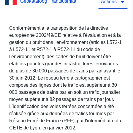
Geokataloog Prantsusmaa
des voies ferrées en 2015
Actions
en Loir-et-Cher
Conformément à la transposition de la directive
européenne 2002/49/CE relative à l'évaluation et à la
gestion du bruit dans l'environnement (articles L572-1
à L572-11 et R572-1 à R572-11 du code de
l'environnement), des cartes de bruit doivent être
établies pour les grandes infrastructures ferroviaires
de plus de 30 000 passages de trains par an avant le
30 juin 2012. Le réseau ferré à cartographier est
composé des lignes dont le trafic est supérieur à 30
000 passages de trains par an soit un trafic journalier
moyen supérieur à 82 passages de trains par jour.
L'identification des voies ferrées concernées a été
réalisée grâce aux données de trafics fournies par
Réseau Ferré de France (RFF), par l'intermédiaire du
CETE de Lyon, en janvier 2012.