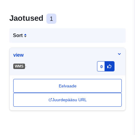
Jaotused
1
Sort
view
-
WMS
0
Eelvaade
Juurdepääsu URL