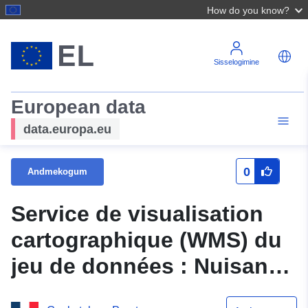
How do you know?
Sisselogimine
European data
data.europa.eu
0
Andmekogum
Service de visualisation
cartographique (WMS) du
jeu de données : Nuisance
Bruit - Classement sonore