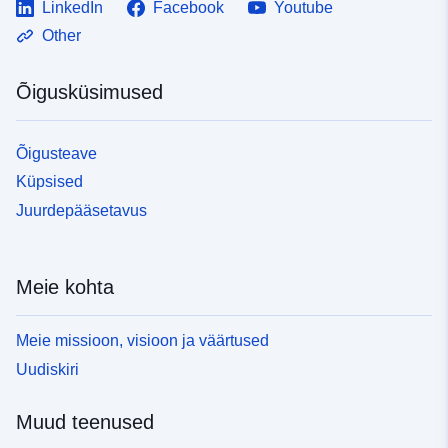
LinkedIn
Facebook
Youtube
Other
Õigusküsimused
Õigusteave
Küpsised
Juurdepääsetavus
Meie kohta
Meie missioon, visioon ja väärtused
Uudiskiri
Muud teenused