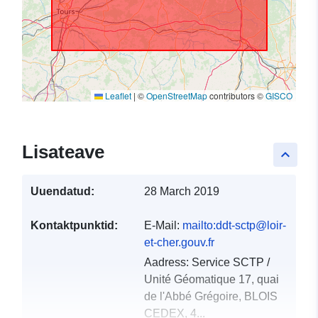
Leaflet
|
©
OpenStreetMap
contributors ©
GISCO
Lisateave
keyboard_arrow_up
Uuendatud:
28 March 2019
Kontaktpunktid:
E-Mail:
mailto:ddt-sctp@loir-
et-cher.gouv.fr
Aadress:
Service SCTP /
Unité Géomatique 17, quai
de l'Abbé Grégoire, BLOIS
CEDEX, 4...