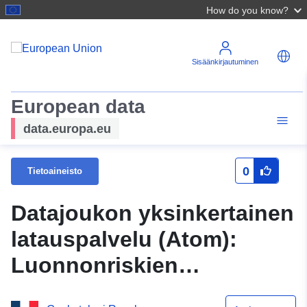
How do you know?
Sisäänkirjautuminen
European data
data.europa.eu
0
Tietoaineisto
Datajoukon yksinkertainen
latauspalvelu (Atom):
Luonnonriskien
ehkäisemistä koskevan