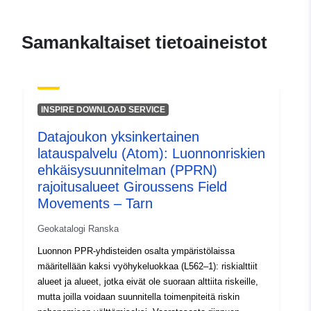
durable.gouv.fr/service/fr-
120066022-atom-407c1dc9-
Samankaltaiset tietoaineistot
f211-4e8b-b238-
e62dbc5e6f2d
uriRef:
http://data.europa.eu/88u/dataset/fr
INSPIRE DOWNLOAD SERVICE
120066022-srv-ab0facef-309b-
434a-bea6-3bd660fa5c5e
Datajoukon yksinkertainen
latauspalvelu (Atom): Luonnonriskien
Tyyppi:
Tietoaineistolinkki:
ehkäisysuunnitelman (PPRN)
http://inspire.ec.europa.eu/metadat
rajoitusalueet Giroussens Field
codelist/SpatialDataServiceType/d
Movements – Tarn
Geokatalogi Ranska
Luonnon PPR-yhdisteiden osalta ympäristölaissa
määritellään kaksi vyöhykeluokkaa (L562–1): riskialttiit
alueet ja alueet, jotka eivät ole suoraan alttiita riskeille,
mutta joilla voidaan suunnitella toimenpiteitä riskin