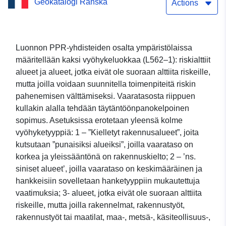
Geokatalogi Ranska
suunnitelman (PPRN)
Actions
rajoitetut alueet, jotka ovat
alttiita tulville Castres-
Luonnon PPR-yhdisteiden osalta ympäristölaissa
määritellään kaksi vyöhykeluokkaa (L562–1): riskialttiit
Tarnin alajuoksulla
alueet ja alueet, jotka eivät ole suoraan alttiita riskeille,
mutta joilla voidaan suunnitella toimenpiteitä riskin
pahenemisen välttämiseksi. Vaaratasosta riippuen
kullakin alalla tehdään täytäntöönpanokelpoinen
sopimus. Asetuksissa erotetaan yleensä kolme
vyöhyketyyppiä: 1 – ”Kielletyt rakennusalueet”, joita
kutsutaan ”punaisiksi alueiksi”, joilla vaarataso on
korkea ja yleissääntönä on rakennuskielto; 2 – ’ns.
siniset alueet’, joilla vaarataso on keskimääräinen ja
hankkeisiin sovelletaan hanketyyppiin mukautettuja
vaatimuksia; 3- alueet, jotka eivät ole suoraan alttiita
riskeille, mutta joilla rakennelmat, rakennustyöt,
rakennustyöt tai maatilat, maa-, metsä-, käsiteollisuus-,