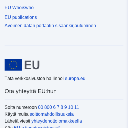
EU Whoiswho
EU publications
Avoimen datan portaalin sisäänkirjautuminen
Tätä verkkosivustoa hallinnoi
europa.eu
Ota yhteyttä EU:hun
Soita numeroon
00 800 6 7 8 9 10 11
Käytä muita
soittomahdollisuuksia
Lähetä viesti
yhteydenottolomakkeella
Käy
EU:n tiedotuspisteessä