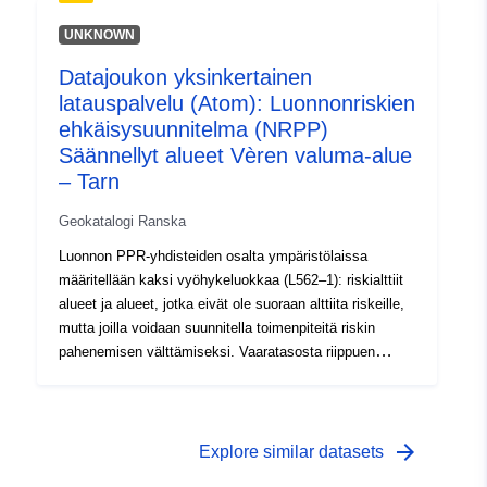
vyöhyketyyppiä: 1 – ”Kielletyt rakennusalueet”, joita
kutsutaan ”punaisiksi alueiksi”, joilla vaarataso on
UNKNOWN
korkea ja yleissääntönä on rakennuskielto; 2 – ’ns.
Datajoukon yksinkertainen
siniset alueet’, joilla vaarataso on keskimääräinen ja
latauspalvelu (Atom): Luonnonriskien
hankkeisiin sovelletaan hanketyyppiin mukautettuja
vaatimuksia; 3- alueet, jotka eivät ole suoraan alttiita
ehkäisysuunnitelma (NRPP)
riskeille, mutta joilla rakennelmat, rakennustyöt,
Säännellyt alueet Vèren valuma-alue
rakennustyöt tai maatilat, maa-, metsä-, käsiteollisuus-,
– Tarn
kauppa- tai teollisuusalat voivat lisätä tai aiheuttaa uusia
riskejä, joihin sovelletaan kieltoja tai vaatimuksia (ks.
Geokatalogi Ranska
ympäristölain L562–1 §). Viimeksi mainittua luokkaa
Luonnon PPR-yhdisteiden osalta ympäristölaissa
sovelletaan ainoastaan luonnollisiin radioaktiivisiin
määritellään kaksi vyöhykeluokkaa (L562–1): riskialttiit
kasvinsuojeluaineisiin.
alueet ja alueet, jotka eivät ole suoraan alttiita riskeille,
mutta joilla voidaan suunnitella toimenpiteitä riskin
pahenemisen välttämiseksi. Vaaratasosta riippuen
kullakin alalla tehdään täytäntöönpanokelpoinen
sopimus. Asetuksissa erotetaan yleensä kolme
vyöhyketyyppiä: 1 – ”Kielletyt rakennusalueet”, joita
kutsutaan ”punaisiksi alueiksi”, joilla vaarataso on
arrow_forward
Explore similar datasets
korkea ja yleissääntönä on rakennuskielto; 2 – ’ns.