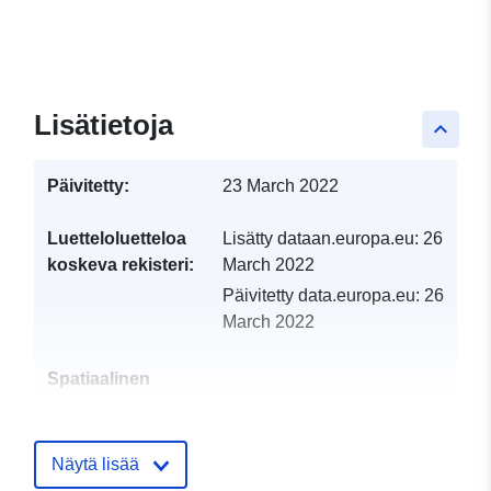
Lisätietoja
keyboard_arrow_up
Päivitetty:
23 March 2022
Luetteloluetteloa
Lisätty dataan.europa.eu:
26
koskeva rekisteri:
March 2022
Päivitetty data.europa.eu:
26
March 2022
Spatiaalinen
resurssi:
Tunnisteet:
http://catalogue.geo-
Näytä lisää
ide.developpement-