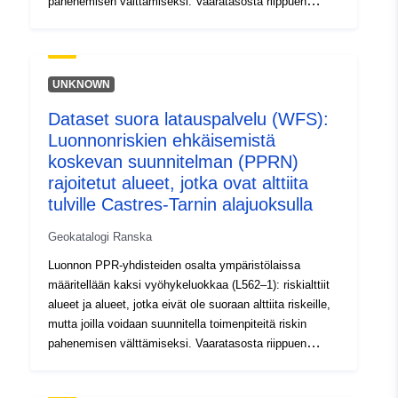
pahenemisen välttämiseksi. Vaaratasosta riippuen
kullakin alalla tehdään täytäntöönpanokelpoinen
sopimus. Asetuksissa erotetaan yleensä kolme
vyöhyketyyppiä: 1 – ”Kielletyt rakennusalueet”, joita
kutsutaan ”punaisiksi alueiksi”, joilla vaarataso on
UNKNOWN
korkea ja yleissääntönä on rakennuskielto; 2 – ’ns.
Dataset suora latauspalvelu (WFS):
siniset alueet’, joilla vaarataso on keskimääräinen ja
Luonnonriskien ehkäisemistä
hankkeisiin sovelletaan hanketyyppiin mukautettuja
vaatimuksia; 3- alueet, jotka eivät ole suoraan alttiita
koskevan suunnitelman (PPRN)
riskeille, mutta joilla rakennelmat, rakennustyöt,
rajoitetut alueet, jotka ovat alttiita
rakennustyöt tai maatilat, maa-, metsä-, käsiteollisuus-,
tulville Castres-Tarnin alajuoksulla
kauppa- tai teollisuusalat voivat lisätä tai aiheuttaa uusia
riskejä, joihin sovelletaan kieltoja tai vaatimuksia (ks.
Geokatalogi Ranska
ympäristölain L562–1 §). Viimeksi mainittua luokkaa
Luonnon PPR-yhdisteiden osalta ympäristölaissa
sovelletaan ainoastaan luonnollisiin radioaktiivisiin
määritellään kaksi vyöhykeluokkaa (L562–1): riskialttiit
kasvinsuojeluaineisiin.
alueet ja alueet, jotka eivät ole suoraan alttiita riskeille,
mutta joilla voidaan suunnitella toimenpiteitä riskin
pahenemisen välttämiseksi. Vaaratasosta riippuen
kullakin alalla tehdään täytäntöönpanokelpoinen
sopimus. Asetuksissa erotetaan yleensä kolme