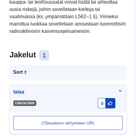
kauppa- tai teollisuusalat voivat lisätä tai aiheuttaa
uusia riskejä, joihin sovelletaan kieltoja tai
vaatimuksia (ks. ympäristölain L562–1 §). Viimeksi
mainittua luokkaa sovelletaan ainoastaan luonnollisiin
radioaktiivisiin kasvinsuojeluaineisiin.
Jakelut
1
Sort
lataa
-
UNKNOWN
0
Sivustoon siirtymisen URL