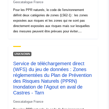
Geocatalogue France
Pour les PPR naturels, le code de l'environnement
définit deux catégories de zones (L562-1) : les zones
exposées aux risques et les zones qui ne sont pas
directement exposées aux risques mais sur lesquelles
des mesures peuvent être prévues pour éviter
d'aggraver le risque. En fonction du niveau d'aléa,
chaque zone fait l'objet d'un règlement opposable. Les
règlements distinguent généralement trois types de
zones : 1- les « zones d'interdiction de construire »,
UNKNOWN
dites « zones rouges », lorsque le niveau d'aléa est fort
Service de téléchargement direct
et que la règle générale est l'interdiction de construire ;
(WFS) du jeu de données : Zones
2- les « zones soumises à prescriptions », dites « zones
bleues », lorsque le niveau d'aléa est moyen et que les
réglementées du Plan de Prévention
projets sont soumis à des prescriptions adaptées au
des Risques Naturels (PPRN)
type d'enjeu ; 3- les zones non directement exposées
Inondation de l'Agout en aval de
aux risques mais où des constructions, des ouvrages,
Castres - Tarn
des aménagements ou des exploitations agricoles,
forestières, artisanales, commerciales ou industrielles
Geocatalogue France
pourraient aggraver des risques ou en provoquer de