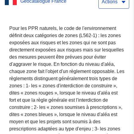
Geocatalogue France
Prévention des Risques
Actions
Naturels (PPRN)
Inondation de l'Agout en
Pour les PPR naturels, le code de l'environnement
définit deux catégories de zones (L562-1) : les zones
aval de Castres - Tarn
exposées aux risques et les zones qui ne sont pas
directement exposées aux risques mais sur lesquelles
des mesures peuvent être prévues pour éviter
d'aggraver le risque. En fonction du niveau d'aléa,
chaque zone fait l'objet d'un règlement opposable. Les
règlements distinguent généralement trois types de
zones : 1- les « zones d'interdiction de construire »,
dites « zones rouges », lorsque le niveau d'aléa est
fort et que la règle générale est l'interdiction de
construire ; 2- les « zones soumises à prescriptions »,
dites « zones bleues », lorsque le niveau d'aléa est
moyen et que les projets sont soumis à des
prescriptions adaptées au type d'enjeu ; 3- les zones