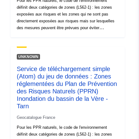
Pour les PPR naturels, le code de l'environnement
nouveaux, soumises à interdictions ou prescriptions (cf.
définit deux catégories de zones (L562-1) : les zones
article L562-1 du Code de l'environnement) . Cette
exposées aux risques et les zones qui ne sont pas
dernière catégorie ne s'applique qu'aux PPR naturels.
directement exposées aux risques mais sur lesquelles
des mesures peuvent être prévues pour éviter
d'aggraver le risque. En fonction du niveau d'aléa,
chaque zone fait l'objet d'un règlement opposable. Les
règlements distinguent généralement trois types de
zones : 1- les « zones d'interdiction de construire »,
UNKNOWN
dites « zones rouges », lorsque le niveau d'aléa est fort
Service de téléchargement simple
et que la règle générale est l'interdiction de construire ;
(Atom) du jeu de données : Zones
2- les « zones soumises à prescriptions », dites « zones
bleues », lorsque le niveau d'aléa est moyen et que les
réglementées du Plan de Prévention
projets sont soumis à des prescriptions adaptées au
des Risques Naturels (PPRN)
type d'enjeu ; 3- les zones non directement exposées
Inondation du bassin de la Vère -
aux risques mais où des constructions, des ouvrages,
Tarn
des aménagements ou des exploitations agricoles,
forestières, artisanales, commerciales ou industrielles
Geocatalogue France
pourraient aggraver des risques ou en provoquer de
Pour les PPR naturels, le code de l'environnement
nouveaux, soumises à interdictions ou prescriptions (cf.
définit deux catégories de zones (L562-1) : les zones
article L562-1 du Code de l'environnement) . Cette