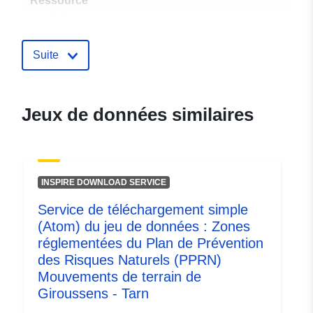
Ressource
spatiale:
Identificateurs:
http://catalogue.geo-
Suite
ide.developpement-
durable.gouv.fr/service/fr-
120066022-atom-407c1dc9-
Jeux de données similaires
f211-4e8b-b238-
e62dbc5e6f2d
uriRef:
http://data.europa.eu/88u/dataset/fr
INSPIRE DOWNLOAD SERVICE
120066022-srv-ab0facef-309b-
434a-bea6-3bd660fa5c5e
Service de téléchargement simple
(Atom) du jeu de données : Zones
Type:
Ressource:
réglementées du Plan de Prévention
http://inspire.ec.europa.eu/metadat
des Risques Naturels (PPRN)
codelist/SpatialDataServiceType/d
Mouvements de terrain de
Giroussens - Tarn