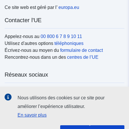
Ce site web est géré par l’
europa.eu
Contacter l’UE
Appelez-nous au
00 800 6 7 8 9 10 11
Utilisez d'autres options
téléphoniques
Écrivez-nous au moyen du
formulaire de contact
Rencontrez-nous dans un des
centres de l’UE
Réseaux sociaux
Trouvez l’UE sur les
réseaux sociaux
Nous utilisons des cookies sur ce site pour
améliorer l’expérience utilisateur.
Institutions et organes de l’UE
En savoir plus
Rechercher tous les organes et institutions de l’UE