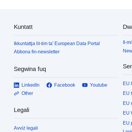
Kuntatt
Dw
Il-mi
Ikkuntattja lit-tim ta’ European Data Portal
News
Abbona fin-newsletter
Ser
Segwina fuq
EU 
LinkedIn
Facebook
Youtube
EU 
Other
EU r
Legali
EU 
EU p
Avviż legali
Logi