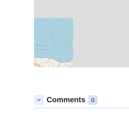
Comments
keyboard_arrow_down
0