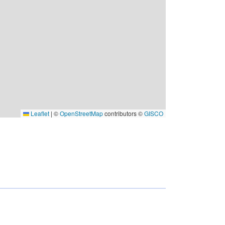
Leaflet
|
©
OpenStreetMap
contributors ©
GISCO