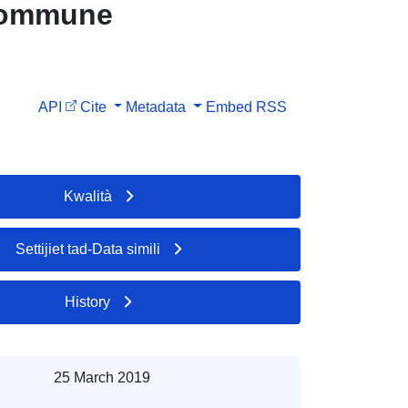
 commune
API
Cite
Metadata
Embed
RSS
Kwalità
Settijiet tad-Data simili
History
25 March 2019