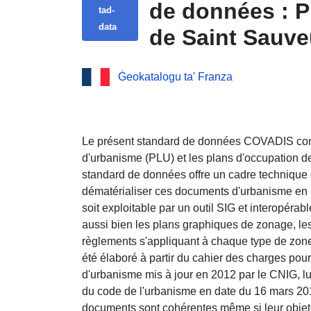
de données : P
tad-
data
de Saint Sauve
Ġeokatalogu ta' Franza
Le présent standard de données COVADIS con
d'urbanisme (PLU) et les plans d'occupation d
standard de données offre un cadre technique d
dématérialiser ces documents d'urbanisme en
soit exploitable par un outil SIG et interopér
aussi bien les plans graphiques de zonage, les
règlements s'appliquant à chaque type de z
été élaboré à partir du cahier des charges pou
d'urbanisme mis à jour en 2012 par le CNIG, l
du code de l'urbanisme en date du 16 mars 2
documents sont cohérentes même si leur objet