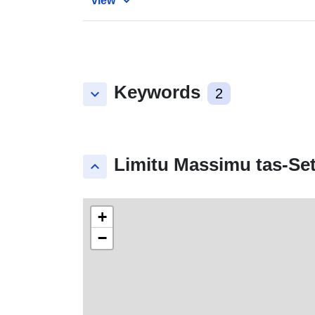
view
Keywords
keyboard_arrow_down
2
Limitu Massimu tas-Set
keyboard_arrow_up
+
−