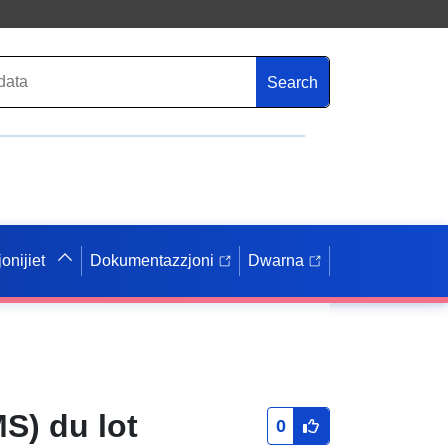
Search
onijiet
Dokumentazzjoni
Dwarna
S) du lot
0