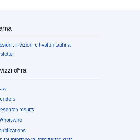
arna
ssjoni, il-viżjoni u l-valuri tagħna
letter
vizzi oħra
law
tenders
esearch results
Whoiswho
ublications
n tal-interface tal-fornitur tad-data