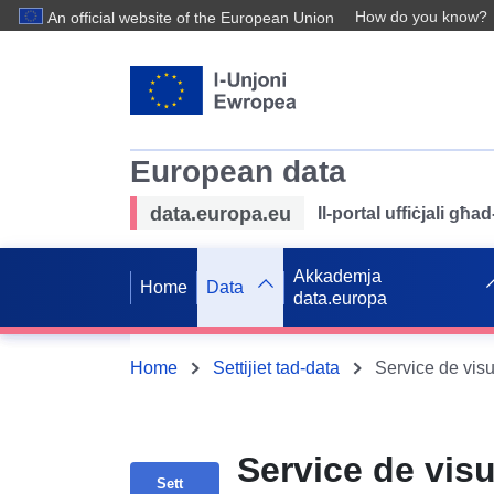
How do you know?
An official website of the European Union
European data
data.europa.eu
Il-portal uffiċjali għ
Akkademja
Home
Data
data.europa
Home
Settijiet tad-data
Service de vis
Sett