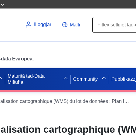
Illoggjar
Malti
ad-data Ewropea.
Maturità tad-Data
Community
Pubblikazzj
Miftuħa
Service de visualisation cartographique (WMS) du lot de données : Plan local d'urbanisme de la commune de Saint Sauveur
ualisation cartographique (WM