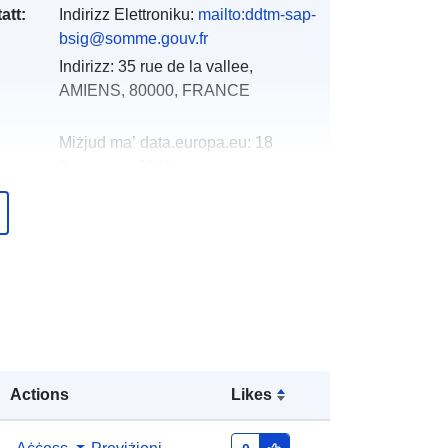
att:
Indirizz Elettroniku:
mailto:ddtm-sap-
bsig@somme.gouv.fr
Indirizz:
35 rue de la vallee,
AMIENS, 80000, FRANCE
Miżjud ma’ data.europa.eu:
18
December 2021
Aġġornat fuq data.europa.eu:
01
October 2022
Koordinati:
[ [ 3.28133559,
50.48188019 ], [ 1.31279111,
50.48188019 ], [ 1.31279111,
49.38547516 ], [ 3.28133559,
49.38547516 ], [ 3.28133559,
50.48188019 ] ]
Actions
Likes
Tip:
Polygon