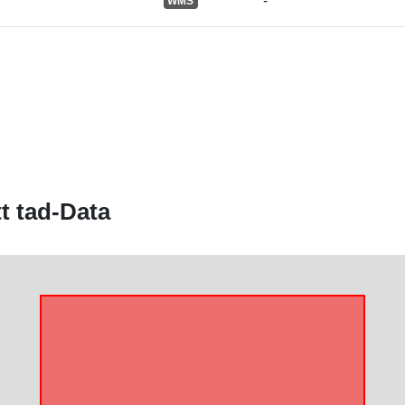
-
WMS
Riżors Spazja
Identifikaturi:
uriRef:
t tad-Data
Tip: