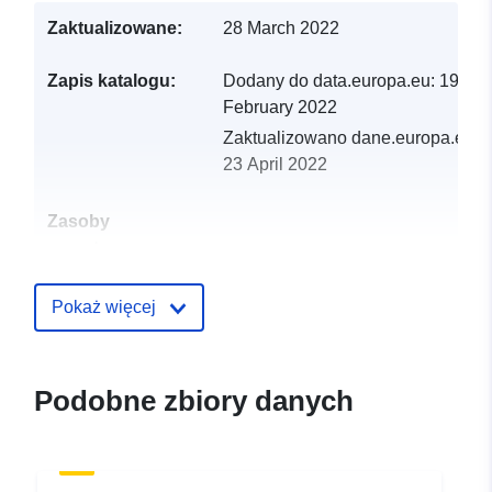
Zaktualizowane:
28 March 2022
Zapis katalogu:
Dodany do data.europa.eu:
19
February 2022
Zaktualizowano dane.europa.eu:
23 April 2022
Zasoby
przestrzenne:
Identyfikatory:
http://catalogue.geo-
Pokaż więcej
ide.developpement-
durable.gouv.fr/service/fr-
120066022-atom-7e1df93e-
Podobne zbiory danych
e9ed-40bf-bce3-
4c317fe7a7b9
uriRef:
http://data.europa.eu/88u/dataset/fr