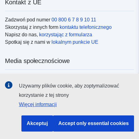
Kontakt z UE
Zadzwoń pod numer
00 800 6 7 8 9 10 11
Skorzystaj z innych form
kontaktu telefonicznego
Napisz do nas,
korzystając z formularza
Spotkaj się z nami w
lokalnym punkcie UE
Media społecznościowe
Obserwuj UE w
mediach społecznościowych
Używamy plików cookie, aby zoptymalizować
korzystanie z tej strony
Instytucje i organy UE
Więcej informacji
Wyszukiwanie instytucji i organów UE
Akceptuj
Accept only essential cookies