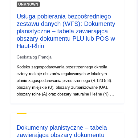
UNKNOWN
120066022-srv-ab7a0314-8418-
4e16-8b06-e3c4aea3800e
Usługa pobierania bezpośredniego
zestawu danych (WFS): Dokumenty
Typ:
Zasób:
planistyczne – tabela zawierająca
http://inspire.ec.europa.eu/metadat
obszary dokumentu PLU lub POS w
codelist/SpatialDataServiceType/d
Haut-Rhin
Geokatalog Francja
Kodeks zagospodarowania przestrzennego określa
cztery rodzaje obszarów regulowanych w lokalnym
planie zagospodarowania przestrzennego (R.123-5-8):
obszary miejskie (U), obszary zurbanizowane (UA),
obszary rolne (A) oraz obszary naturalne i leśne (N).
Obszary te wyznacza się na jednym lub większej liczbie
dokumentów graficznych. Do każdego obszaru
dołączone jest rozporządzenie. Regulamin może
określać różne zasady, w zależności od tego, czy cel
Dokumenty planistyczne – tabela
budowy dotyczy budownictwa mieszkaniowego,
zawierająca obszary dokumentu
zakwaterowania w hotelu, biur, handlu, rzemiosła,