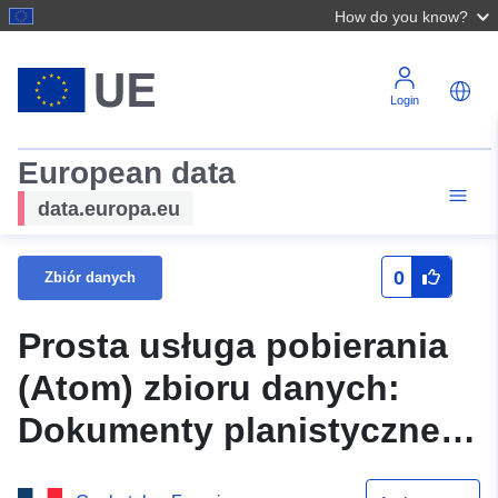
How do you know?
Login
European data
data.europa.eu
0
Zbiór danych
Prosta usługa pobierania
(Atom) zbioru danych:
Dokumenty planistyczne –
tabela zawierająca obszary