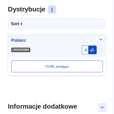
Dystrybucje
1
Sort
Pobierz
-
UNKNOWN
0
URL dostępu
Informacje dodatkowe
keyboard_arrow_up