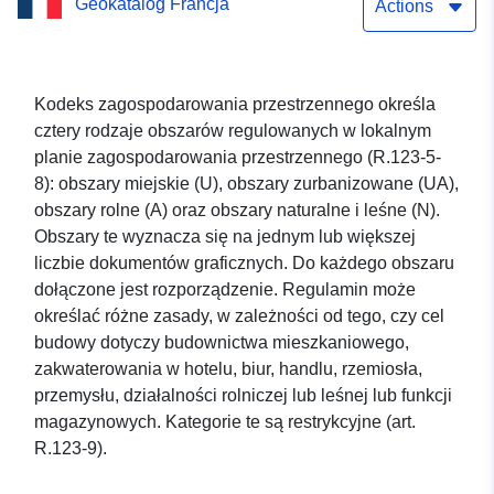
Geokatalog Francja
dokumentu PLU lub POS w
Actions
Haut-Rhin
Kodeks zagospodarowania przestrzennego określa
cztery rodzaje obszarów regulowanych w lokalnym
planie zagospodarowania przestrzennego (R.123-5-
8): obszary miejskie (U), obszary zurbanizowane (UA),
obszary rolne (A) oraz obszary naturalne i leśne (N).
Obszary te wyznacza się na jednym lub większej
liczbie dokumentów graficznych. Do każdego obszaru
dołączone jest rozporządzenie. Regulamin może
określać różne zasady, w zależności od tego, czy cel
budowy dotyczy budownictwa mieszkaniowego,
zakwaterowania w hotelu, biur, handlu, rzemiosła,
przemysłu, działalności rolniczej lub leśnej lub funkcji
magazynowych. Kategorie te są restrykcyjne (art.
R.123-9).