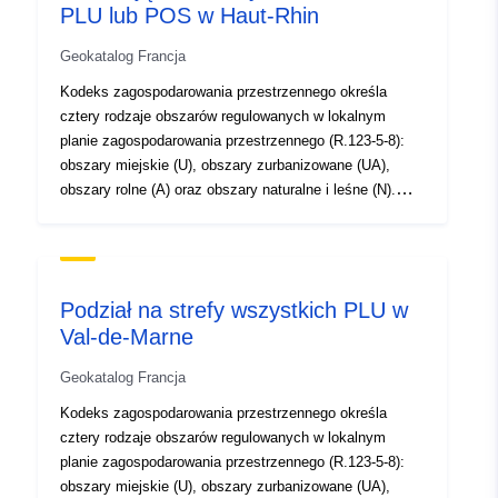
PLU lub POS w Haut-Rhin
przemysłu, działalności rolniczej lub leśnej lub funkcji
magazynowych. Kategorie te są restrykcyjne (art.
Geokatalog Francja
R.123-9).
Kodeks zagospodarowania przestrzennego określa
cztery rodzaje obszarów regulowanych w lokalnym
planie zagospodarowania przestrzennego (R.123-5-8):
obszary miejskie (U), obszary zurbanizowane (UA),
obszary rolne (A) oraz obszary naturalne i leśne (N).
Obszary te wyznacza się na jednym lub większej liczbie
dokumentów graficznych. Do każdego obszaru
dołączone jest rozporządzenie. Regulamin może
określać różne zasady, w zależności od tego, czy cel
Podział na strefy wszystkich PLU w
budowy dotyczy budownictwa mieszkaniowego,
Val-de-Marne
zakwaterowania w hotelu, biur, handlu, rzemiosła,
przemysłu, działalności rolniczej lub leśnej lub funkcji
Geokatalog Francja
magazynowych. Kategorie te są restrykcyjne (art.
R.123-9).
Kodeks zagospodarowania przestrzennego określa
cztery rodzaje obszarów regulowanych w lokalnym
planie zagospodarowania przestrzennego (R.123-5-8):
obszary miejskie (U), obszary zurbanizowane (UA),