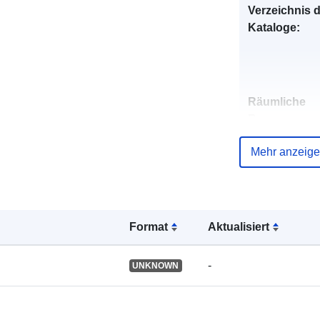
Verzeichnis 
Kataloge:
Räumliche
Ressource:
Mehr anzeig
Identifikatore
Format
Aktualisiert
uriRef:
-
UNKNOWN