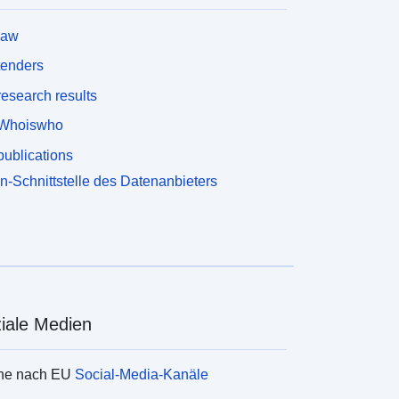
law
tenders
esearch results
Whoiswho
ublications
n-Schnittstelle des Datenanbieters
iale Medien
he nach EU
Social-Media-Kanäle