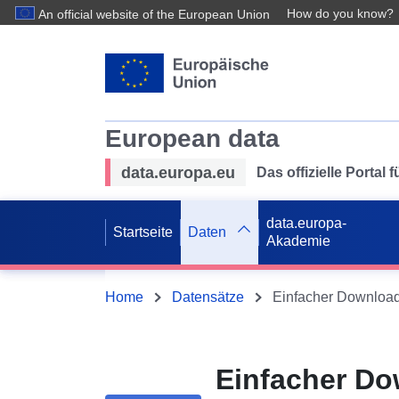
How do you know?
An official website of the European Union
European data
data.europa.eu
Das offizielle Portal
data.europa-
Startseite
Daten
Akademie
Home
Datensätze
Einfacher Do