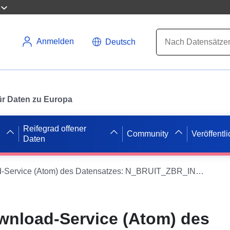
Anmelden
Deutsch
 für Daten zu Europa
Reifegrad offener
Community
Veröffentl
Daten
Einfacher Download-Service (Atom) des Datensatzes: N_BRUIT_ZBR_INFRA_RN_A_LD_S_053
wnload-Service (Atom) des