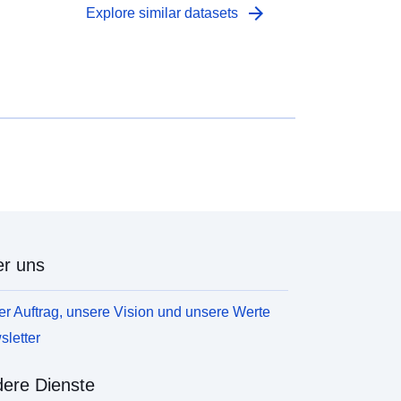
arrow_forward
Explore similar datasets
r uns
r Auftrag, unsere Vision und unsere Werte
letter
ere Dienste