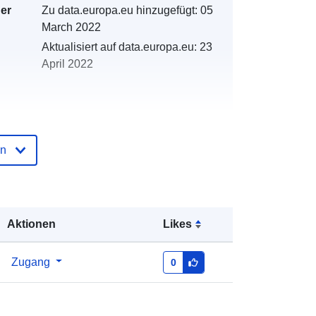
der
Zu data.europa.eu hinzugefügt:
05
March 2022
Aktualisiert auf data.europa.eu:
23
April 2022
en
n:
http://catalogue.geo-
ide.developpement-
durable.gouv.fr/service/fr-
120066022-atom-e5364ad6-3ad6-
4093-ac52-1ec206183bd9
Aktionen
Likes
http://data.europa.eu/88u/dataset/fr-
Zugang
0
120066022-srv-adadd4b7-1233-
42ee-ac51-1eabab750905