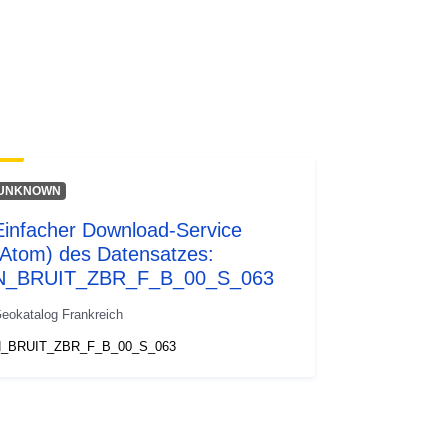
Ressource:
http://inspire.ec.europa.eu/metadata-
codelist/ResourceType/services
UNKNOWN
Einfacher Download-Service
(Atom) des Datensatzes:
N_BRUIT_ZBR_F_B_00_S_063
eokatalog Frankreich
_BRUIT_ZBR_F_B_00_S_063