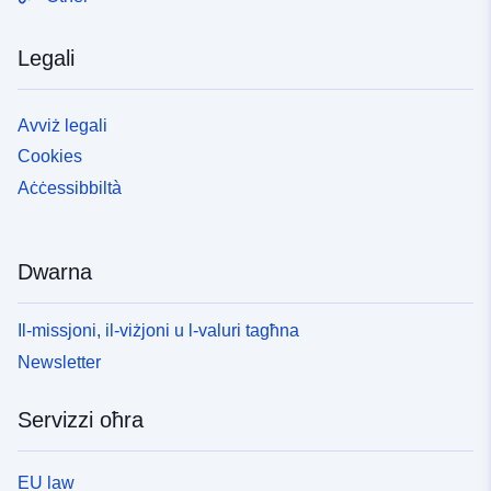
Legali
Avviż legali
Cookies
Aċċessibbiltà
Dwarna
Il-missjoni, il-viżjoni u l-valuri tagħna
Newsletter
Servizzi oħra
EU law