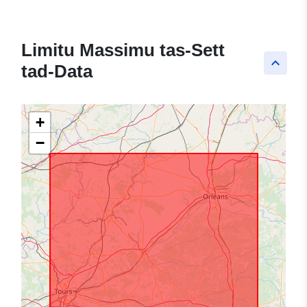
Limitu Massimu tas-Sett
keyboard_arrow_up
tad-Data
+
−