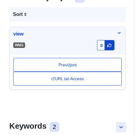
Sort
view
-
WMS
0
Previżjoni
URL tal-Aċċess
Keywords
2
keyboard_arrow_down