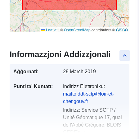
Leaflet
|
©
OpenStreetMap
contributors ©
GISCO
Informazzjoni Addizzjonali
keyboard_arrow_up
Aġġornati:
28 March 2019
Punti ta' Kuntatt:
Indirizz Elettroniku:
mailto:ddt-sctp@loir-et-
cher.gouv.fr
Indirizz:
Service SCTP /
Unité Géomatique 17, quai
de l'Abbé Grégoire, BLOIS
CEDEX, 4...