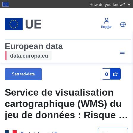
How do you know?
Illoggjar
European data
data.europa.eu
0
Sett tad-data
Service de visualisation
cartographique (WMS) du
jeu de données : Risque -
37DDT20130003 Zone