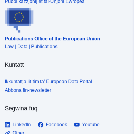
Pubblikazzjonijiet tal-Unjoni Ewropea
Riżors Spazjali:
Identifikaturi:
http://catalogue.geo-
ide.developpement-
durable.gouv.fr/service/fr-
Publications Office of the European Union
120066022-wxs-367548a7-
853a-42b6-8103-
Law | Data | Publications
37df4677bbe7
Kuntatt
uriRef:
http://data.europa.eu/88u/dataset/fr
120066022-srv-adc93c4c-d4f9-
Ikkuntattja lit-tim ta’ European Data Portal
48d3-91ae-fafd68a6ba2e
Abbona fin-newsletter
Tip:
Riżorsa:
http://inspire.ec.europa.eu/metadat
Segwina fuq
codelist/ResourceType/services
LinkedIn
Facebook
Youtube
Other