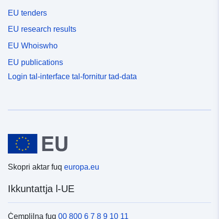
EU tenders
EU research results
EU Whoiswho
EU publications
Login tal-interface tal-fornitur tad-data
Skopri aktar fuq
europa.eu
Ikkuntattja l-UE
Ċemplilna fuq
00 800 6 7 8 9 10 11