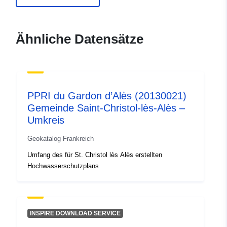
mediterranee.i2/service/fr-
120066022-atom-
57a86563-f3e4-43d5-8ceb-
Ähnliche Datensätze
0c626cd1080d
uriRef:
http://data.europa.eu/88u/dataset/fr
120066022-srv-added515-7046-
4564-8cb6-0c6cc4e8a91a
PPRI du Gardon d’Alès (20130021)
Gemeinde Saint-Christol-lès-Alès –
Typ:
Ressource:
Umkreis
http://inspire.ec.europa.eu/metadat
codelist/SpatialDataServiceType/d
Geokatalog Frankreich
Umfang des für St. Christol lès Alès erstellten
Hochwasserschutzplans
INSPIRE DOWNLOAD SERVICE