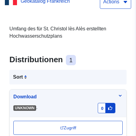
Geokatalog Frankreich
Gemeinde Saint-Christol-
Actions
lès-Alès – Umkreis
Umfang des für St. Christol lès Alès erstellten
Hochwasserschutzplans
Distributionen
1
Sort
Download
-
UNKNOWN
0
Zugriff