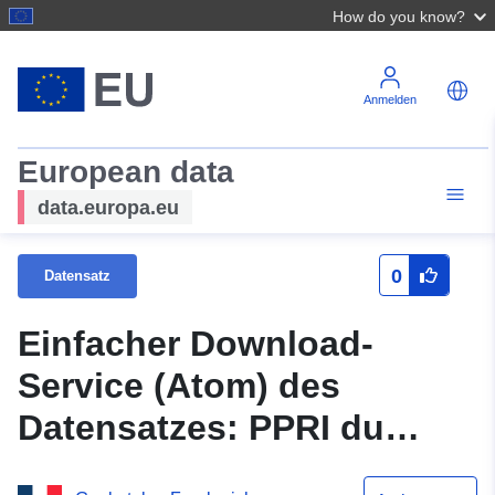
How do you know?
Anmelden
European data
data.europa.eu
0
Datensatz
Einfacher Download-
Service (Atom) des
Datensatzes: PPRI du
Gardon d’Alès (20130021)