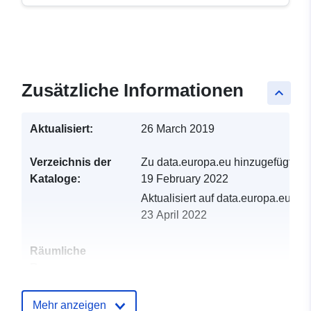
Zusätzliche Informationen
keyboard_arrow_up
Aktualisiert:
26 March 2019
Verzeichnis der
Zu data.europa.eu hinzugefügt:
Kataloge:
19 February 2022
Aktualisiert auf data.europa.eu:
23 April 2022
Räumliche
Ressource:
Identifikatoren:
http://descartes-dev.cete-
Mehr anzeigen