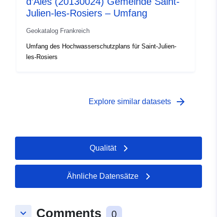
d’Alès (20130024) Gemeinde Saint-
Julien-les-Rosiers – Umfang
Geokatalog Frankreich
Umfang des Hochwasserschutzplans für Saint-Julien-
les-Rosiers
arrow_forward
Explore similar datasets
Qualität
Ähnliche Datensätze
Comments
keyboard_arrow_down
0