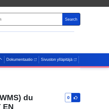
Search
Dokumentaatio
Sivuston ylläpitäjä
 (WMS) du
0
T EN