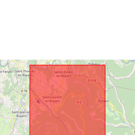
Spatiaalinen
resurssi:
Tunnisteet:
uriRef:
Tyyppi: