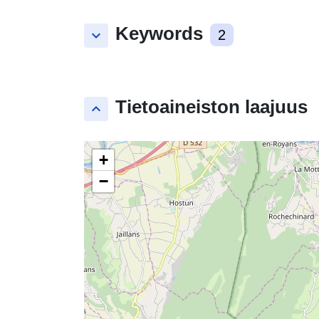
Keywords
keyboard_arrow_down
2
Tietoaineiston laajuus
keyboard_arrow_up
+
−