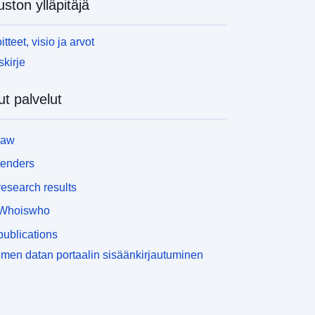
uston ylläpitäjä
itteet, visio ja arvot
skirje
t palvelut
law
tenders
esearch results
Whoiswho
ublications
men datan portaalin sisäänkirjautuminen