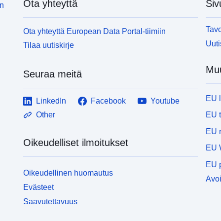
Ota yhteyttä
Siv
in
Tavo
Ota yhteyttä European Data Portal-tiimiin
Uuti
Tilaa uutiskirje
Muu
Seuraa meitä
EU 
LinkedIn
Facebook
Youtube
EU 
Other
EU r
Oikeudelliset ilmoitukset
EU 
EU p
Oikeudellinen huomautus
Avoi
Evästeet
Saavutettavuus