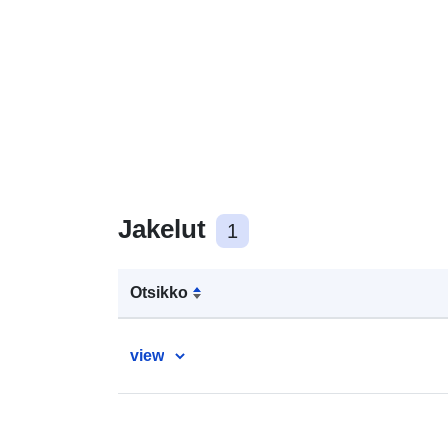
Jakelut
1
Otsikko
view