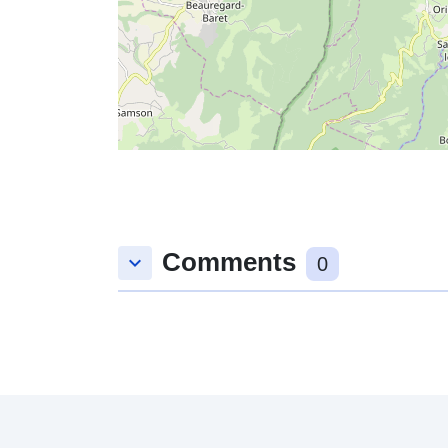
Comments
keyboard_arrow_down
0