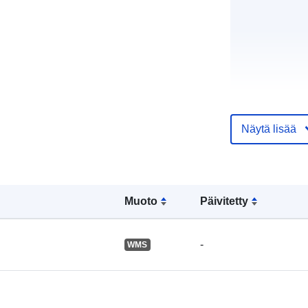
Näytä lisää
Luetteloluett
koskeva rekis
Muoto
Päivitetty
Alueellinen:
-
WMS