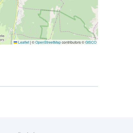
w
Leaflet
|
©
OpenStreetMap
contributors ©
GISCO