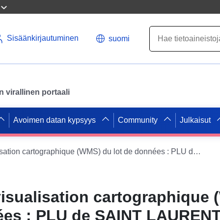
Sisäänkirjautuminen
suomi
virallinen portaali
Avoimen datan kypsyys
Community
Julkaisut
Service de visualisation cartographique (WMS) du lot de données : PLU de SAINT LAURENT EN ROYANS 26311 - Procédure principale approuvée le 06/02/2017 - FIN de VALIDITE : 18/04/2018 Mise à jour
visualisation cartographique
nées : PLU de SAINT LAUREN