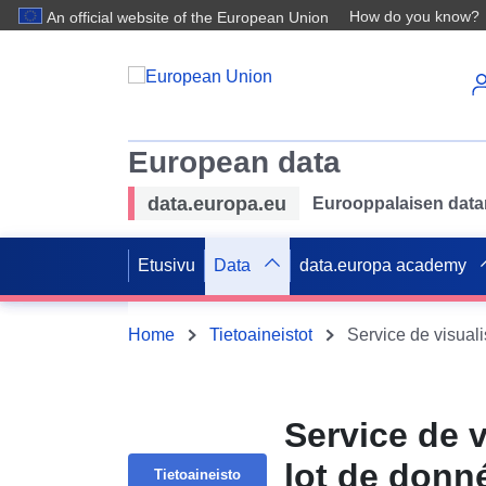
How do you know?
An official website of the European Union
European data
data.europa.eu
Eurooppalaisen datan 
Etusivu
Data
data.europa academy
Home
Tietoaineistot
Service de 
lot de don
Tietoaineisto