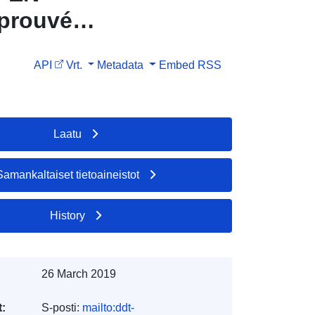
pprouvée
018 Mise à
API
Vrt.
Metadata
Embed
RSS
Laatu
Samankaltaiset tietoaineistot
History
26 March 2019
t:
S-posti:
mailto:ddt-