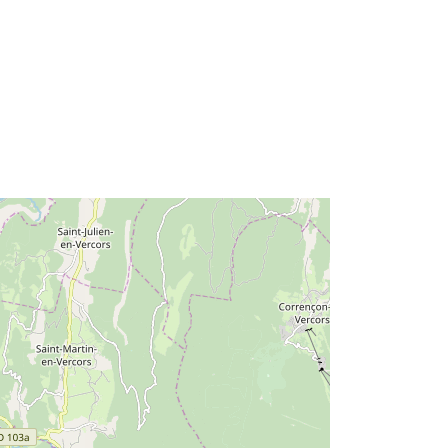
Tyyppi:
Polygon
http://catalogue.geo-
ide.developpement-
durable.gouv.fr/service/fr-
120066022-wxs-34dba646-ad5f-
432a-bd2a-8a59c48ae09d
http://data.europa.eu/88u/dataset/fr-
120066022-srv-ade42790-3328-
4321-a4f5-bd276475bcb4
Tietoaineistolinkki:
http://inspire.ec.europa.eu/metadata-
codelist/SpatialDataServiceType/vie