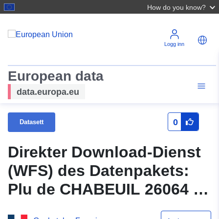
How do you know?
Logg inn
European data
data.europa.eu
0
Datasett
Direkter Download-Dienst
(WFS) des Datenpakets:
Plu de CHABEUIL 26064 –
Änderung Nr. 5 04/03/2019