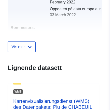
February 2022
Oppdatert på data.europa.eu:
03 March 2022
Romressurs:
Identifikatorer:
http://catalogue.geo-
ide.developpement-
Vis mer
durable.gouv.fr/service/fr-
120066022-wxs-4c811c99-
861e-4035-9659-
Lignende datasett
70c3b798d3c3
uriRef:
http://data.europa.eu/88u/dataset/fr
120066022-srv-ae62d1c2-8444-
WMS
4339-a338-cfbfa03f88a3
Kartenvisualisierungsdienst (WMS)
Type:
Ressurs:
des Datenpakets: Plu de CHABEUIL