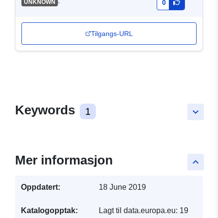
-
UNKNOWN
0
Tilgangs-URL
Keywords
1
keyboard_arrow_down
Mer informasjon
keyboard_arrow_up
Oppdatert:
18 June 2019
Katalogopptak:
Lagt til data.europa.eu:
19