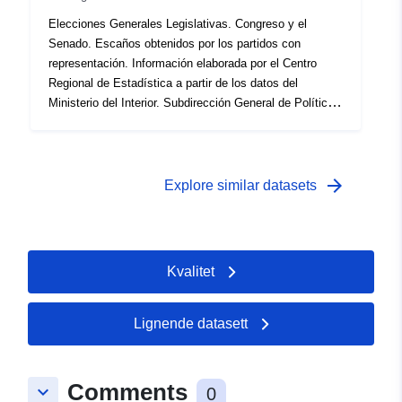
Elecciones Generales Legislativas. Congreso y el
Senado. Escaños obtenidos por los partidos con
representación. Información elaborada por el Centro
Regional de Estadística a partir de los datos del
Ministerio del Interior. Subdirección General de Política
Interior y Procesos Electorales. La fuente y la fecha de
actualización se encuentran en el campo incluido en el
propio fichero XML.
arrow_forward
Explore similar datasets
Kvalitet
Lignende datasett
Comments
keyboard_arrow_down
0