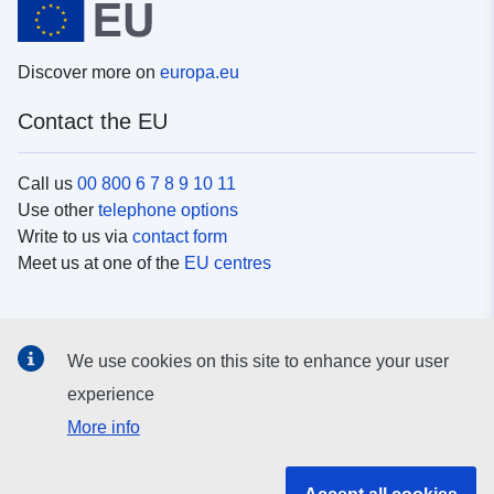
Discover more on
europa.eu
Contact the EU
Call us
00 800 6 7 8 9 10 11
Use other
telephone options
Write to us via
contact form
Meet us at one of the
EU centres
Social media
We use cookies on this site to enhance your user
Search for EU
social media channels
experience
More info
EU institutions and bodies