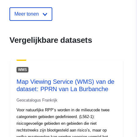
Catalogusregister
Toegevoegd aan data.europa.eu:
:
18 December 2021
Meer tonen
Bijgewerkt op data.europa.eu:
01
October 2022
Vergelijkbare datasets
Ruimtelijk:
Coördinaten:
[ [ 4.73027706,
45.61100769 ], [
4.73027706, 46.51766968 ],
[ 6.16696024, 46.51766968
WMS
], [ 6.16696024,
Map Viewing Service (WMS) van de
45.61100769 ], [
dataset: PPRN van La Burbanche
4.73027706, 45.61100769 ]
]
Geocatalogus Frankrijk
Soort:
Polygon
Voor natuurlijke RPP’s worden in de milieucode twee
categorieën gebieden gedefinieerd. (L562-1):
Ruimtelijk
risicogevoelige gebieden en gebieden die niet
hulpmiddel:
rechtstreeks zijn blootgesteld aan risico’s, maar op
welke maatregelen kan worden voorzien vermijd het