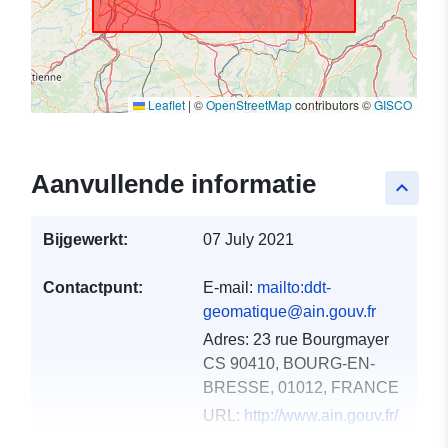
Leaflet
|
©
OpenStreetMap
contributors ©
GISCO
Aanvullende informatie
keyboard_arrow_up
Bijgewerkt:
07 July 2021
Contactpunt:
E-mail:
mailto:ddt-
geomatique@ain.gouv.fr
Adres:
23 rue Bourgmayer
CS 90410, BOURG-EN-
BRESSE, 01012, FRANCE
URL:
http://www.ain.gouv.fr/