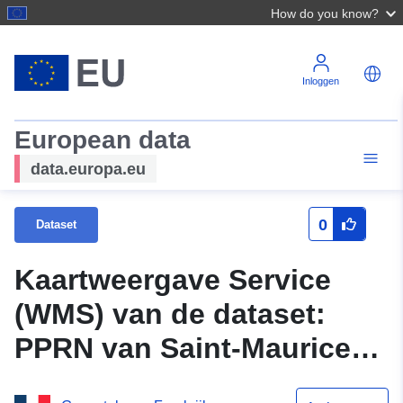
How do you know?
Inloggen
European data
data.europa.eu
0
Dataset
Kaartweergave Service
(WMS) van de dataset:
PPRN van Saint-Maurice-
de-Gourdans