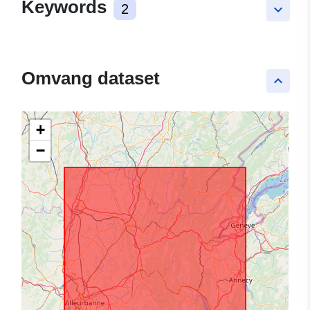
Keywords
2
keyboard_arrow_down
Omvang dataset
keyboard_arrow_up
+
−