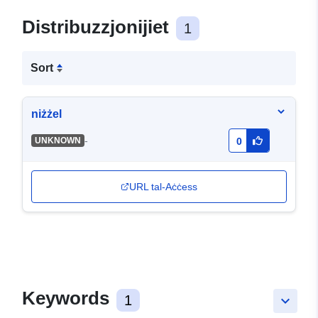
Distribuzzjonijiet
1
Sort
niżżel
-
UNKNOWN
0
URL tal-Aċċess
Keywords
1
keyboard_arrow_down