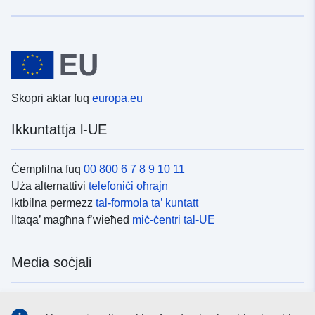
Skopri aktar fuq
europa.eu
Ikkuntattja l-UE
Ċemplilna fuq
00 800 6 7 8 9 10 11
Uża alternattivi
telefoniċi oħrajn
Iktbilna permezz
tal-formola ta’ kuntatt
Iltaqa’ magħna f’wieħed
miċ-ċentri tal-UE
Media soċjali
Fittex mezzi
tal-media soċjali tal-UE