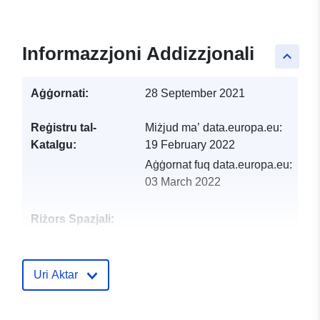
Informazzjoni Addizzjonali
keyboard_arrow_up
Aġġornati:
28 September 2021
Reġistru tal-
Miżjud ma’ data.europa.eu:
Katalgu:
19 February 2022
Aġġornat fuq data.europa.eu:
03 March 2022
Riżors Spazjali:
Identifikaturi:
http://catalogue.geo-
ide.developpement-
Uri Aktar
durable.gouv.fr/service/fr-
120066022-wxs-5ff5c5fa-