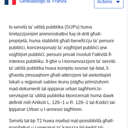
Ġeokatalogu ta' Franza
cable cars — verżjoni
Actions
diġitizzata DDT 63
Is-servitù ta’ utilità pubblika (SUPs) huma
limitazzjonijiet amministrattivi fuq id-dritt għall-
proprjetà, huma stabbiliti għall-benefiċċju ta’ persuni
pubbliċi, konċessjonarji ta’ xogħlijiet pubbliċi jew
xogħlijiet pubbliċi, persuni privati involuti f’attività fl-
interess pubbliku. Il-ġbir u l-konservazzjoni ta’ servitù
ta’ utilità pubblika huwa kompitu sovran tal-Istat, li
għandu jressaqhom għall-attenzjoni tal-awtoritajiet
lokali u reġjonali sabiex ikunu jistgħu jehmżuhom
mad-dokumenti tal-ippjanar urban tagħhom.Is-
servitujiet ta’ utilità pubblika kkonċernati huma dawk
definiti mill-Artikoli L. 126–1 u R. 126–1 tal-Kodiċi tal-
Ippjanar Urban u l-annessi tagħhom.
Servitù tat-tip T2 huwa marbut mal-possibbiltà għall-
manifatturi u l-operaturi ta’ karozza bil-kejbil tal-