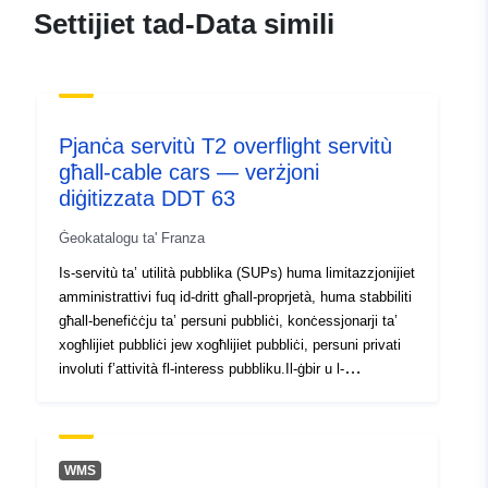
9aac-402f-8fa1-
Settijiet tad-Data simili
5845f4dd3e74
uriRef:
http://data.europa.eu/88u/dataset/fr
120066022-srv-ae9b0f85-c5f5-
4d4e-b370-f33255362fd1
Pjanċa servitù T2 overflight servitù
għall-cable cars — verżjoni
Tip:
Riżorsa:
diġitizzata DDT 63
http://inspire.ec.europa.eu/metadat
codelist/SpatialDataServiceType/d
Ġeokatalogu ta' Franza
Is-servitù ta’ utilità pubblika (SUPs) huma limitazzjonijiet
amministrattivi fuq id-dritt għall-proprjetà, huma stabbiliti
għall-benefiċċju ta’ persuni pubbliċi, konċessjonarji ta’
xogħlijiet pubbliċi jew xogħlijiet pubbliċi, persuni privati
involuti f’attività fl-interess pubbliku.Il-ġbir u l-
konservazzjoni ta’ servitù ta’ utilità pubblika huwa
kompitu sovran tal-Istat, li għandu jressaqhom għall-
attenzjoni tal-awtoritajiet lokali u reġjonali sabiex ikunu
jistgħu jehmżuhom mad-dokumenti tal-ippjanar urban
WMS