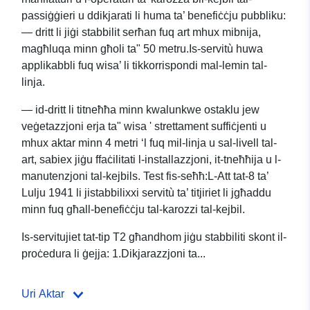
passiġġieri u ddikjarati li huma ta’ benefiċċju pubbliku:
— dritt li jiġi stabbilit serħan fuq art mhux mibnija,
magħluqa minn għoli ta" 50 metru.Is-servitù huwa
applikabbli fuq wisa’ li tikkorrispondi mal-lemin tal-
linja.
— id-dritt li titneħħa minn kwalunkwe ostaklu jew
veġetazzjoni erja ta" wisa ' strettament suffiċjenti u
mhux aktar minn 4 metri ‘l fuq mil-linja u sal-livell tal-
art, sabiex jiġu ffaċilitati l-installazzjoni, it-tneħħija u l-
manutenzjoni tal-kejbils. Test fis-seħħ:L-Att tat-8 ta’
Lulju 1941 li jistabbilixxi servitù ta’ titjiriet li jgħaddu
minn fuq għall-benefiċċju tal-karozzi tal-kejbil.
Is-servitujiet tat-tip T2 għandhom jiġu stabbiliti skont il-
proċedura li ġejja: 1.Dikjarazzjoni ta...
Uri Aktar