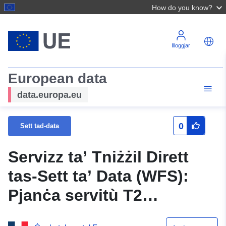
How do you know?
Illoggjar
European data
data.europa.eu
0
Sett tad-data
Servizz ta’ Tniżżil Dirett
tas-Sett ta’ Data (WFS):
Pjanċa servitù T2
overflight servitù għall-