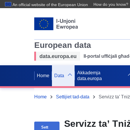
How do you know?
An official website of the European Union
European data
data.europa.eu
Il-portal uffiċjali għ
Akkademja
Home
Data
data.europa
Home
Settijiet tad-data
Servizz ta’ Tni
Sett