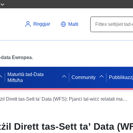
Illoggjar
Malti
ad-data Ewropea.
Maturità tad-Data
Community
Pubblikazzj
Miftuħa
Servizz ta’ Tniżżil Dirett tas-Sett ta’ Data (WFS): Pjanċi tal-wiċċ relatati mas-servitù tal-viċinat taċ-ċimiterji
żżil Dirett tas-Sett ta’ Data (W