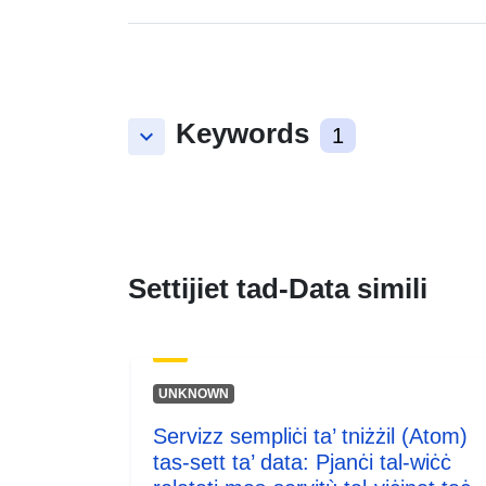
Keywords
keyboard_arrow_down
1
Settijiet tad-Data simili
UNKNOWN
Servizz sempliċi ta’ tniżżil (Atom)
tas-sett ta’ data: Pjanċi tal-wiċċ