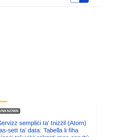
codelist/ResourceType/services
UNKNOWN
ervizz sempliċi ta’ tniżżil (Atom)
as-sett ta’ data: Tabella li fiha