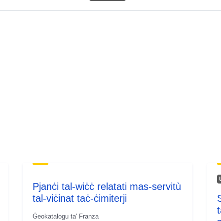
Pjanċi tal-wiċċ relatati mas-servitù
tal-viċinat taċ-ċimiterji
S
t
Ġeokatalogu ta' Franza