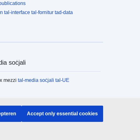
ublications
n tal-interface tal-fornitur tad-data
ia soċjali
ex mezzi
tal-media soċjali tal-UE
tituzzjonijiet u l-korpi tal-UE
pteren
Accept only essential cookies
x l-istituzzjonijiet u l-korpi kollha tal-UE.