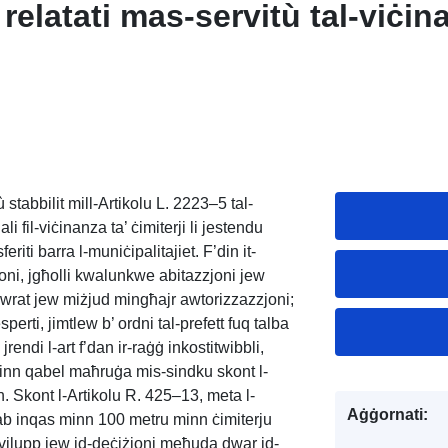
 relatati mas-servitù tal-viċina
 stabbilit mill-Artikolu L. 2223–5 tal-
i fil-viċinanza ta’ ċimiterji li jestendu
riti barra l-muniċipalitajiet. F’din it-
oni, jgħolli kwalunkwe abitazzjoni jew
estawrat jew miżjud mingħajr awtorizzazzjoni;
sperti, jimtlew b’ ordni tal-prefett fuq talba
rendi l-art f’dan ir-raġġ inkostitwibbli,
i minn qabel maħruġa mis-sindku skont l-
n. Skont l-Artikolu R. 425–13, meta l-
Aġġornati:
nsab inqas minn 100 metru minn ċimiterju
-iżvilupp jew id-deċiżjoni meħuda dwar id-