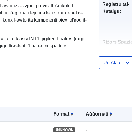
Reġistru tal-
-awtorizzazzjoni previst fl-Artikolu L.
Katalgu:
i u Reġjonali fejn id-deċiżjoni kienet is-
 jkunx l-awtorità kompetenti biex joħroġ il-
vitù tal-klassi INT1, jiġifieri l-bafers (raġġ
Riżors Spazja
iġu ttrasferiti ‘l barra mill-partijiet
Identifikaturi:
Uri Aktar
uriRef:
Format
Aġġornati
Tip:
-
UNKNOWN