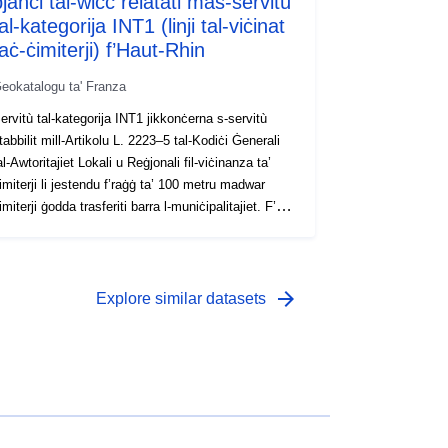
janċi tal-wiċċ relatati mas-servitù
al-kategorija INT1 (linji tal-viċinat
aċ-ċimiterji) f’Haut-Rhin
eokatalogu ta' Franza
ervitù tal-kategorija INT1 jikkonċerna s-servitù
tabbilit mill-Artikolu L. 2223–5 tal-Kodiċi Ġenerali
al-Awtoritajiet Lokali u Reġjonali fil-viċinanza ta’
imiterji li jestendu f’raġġ ta’ 100 metru madwar
imiterji ġodda trasferiti barra l-muniċipalitajiet. F’din
t-taqsima: Ħadd ma jista’, mingħajr awtorizzazzjoni,
għolli kwalunkwe abitazzjoni jew iħaffer xi bir; —
ini eżistenti ma jistax jiġi restawrat jew miżjud
ingħajr awtorizzazzjoni; — il-bjar jistgħu, wara
arrow_forward
Explore similar datasets
jarat kontradittorji mill-esperti, jimtlew b’ ordni tal-
refett fuq talba tas-sindku. Dan is-servitù ma
ħandux l-effett li jrendi l-art f’dan ir-raġġ
nkostitwibbli, iżda jirrikjedi biss il-kisba ta’
wtorizzazzjoni minn qabel maħruġa mis-sindku
kont l-Artikolu R. 425–13 tal-Kodiċi tal-Ippjanar