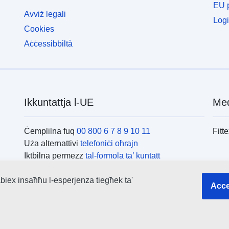
EU p
Avviż legali
Logi
Cookies
Aċċessibbiltà
Ikkuntattja l-UE
Med
Ċemplilna fuq
00 800 6 7 8 9 10 11
Fitt
Uża alternattivi
telefoniċi oħrajn
Iktbilna permezz
tal-formola ta’ kuntatt
Iltaqa’ magħna f’wieħed
miċ-ċentri tal-UE
L-is
biex insaħħu l-esperjenza tiegħek ta'
Acce
Fitte