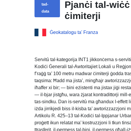
Pjanċi tal-wiċċ
tad-
data
ċimiterji
Ġeokatalogu ta' Franza
Servitù tal-kategorija INT1 jikkonċerna s-servitù
Kodiċi Ġenerali tal-Awtoritajiet Lokali u Reġjonal
f’raġġ ta’ 100 metru madwar ċimiterji ġodda trasfe
taqsima: Ħadd ma jista’, mingħajr awtorizzazzj
iħaffer xi bir; — bini eżistenti ma jistax jiġi r
— il-bjar jistgħu, wara żjarat kontradittorji mill-e
tas-sindku. Dan is-servitù ma għandux l-effett li j
iżda jirrikjedi biss il-kisba ta’ awtorizzazzjon
Artikolu R. 425–13 tal-Kodiċi tal-Ippjanar Urba
proġett ikun relatat ma’ kostruzzjoni li tkun ti
ttrasferit, il-permess tal-bini, il-permess għall