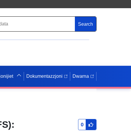
Search
onijiet
Dokumentazzjoni
Dwarna
FS):
0