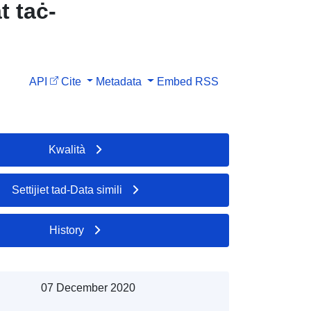
t taċ-
API
Cite
Metadata
Embed
RSS
Kwalità
Settijiet tad-Data simili
History
07 December 2020