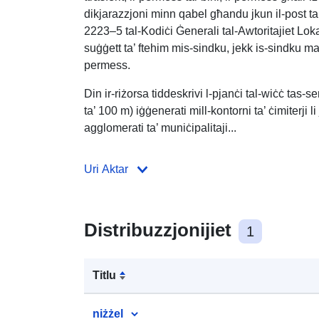
dikjarazzjoni minn qabel għandu jkun il-post tal
2223–5 tal-Kodiċi Ġenerali tal-Awtoritajiet Lokal
suġġett ta’ ftehim mis-sindku, jekk is-sindku ma
permess.
Din ir-riżorsa tiddeskrivi l-pjanċi tal-wiċċ tas-ser
ta’ 100 m) iġġenerati mill-kontorni ta’ ċimiterji li j
agglomerati ta’ muniċipalitaji...
Uri Aktar
Distribuzzjonijiet
1
Titlu
niżżel