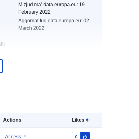
Miżjud ma’ data.europa.eu:
19
February 2022
Aġġornat fuq data.europa.eu:
02
March 2022
li:
http://descartes-dev.cete-
mediterranee.i2/service/fr-
120066022-wxs-790fead1-6623-
4fb7-a03e-4d546e5603b1
http://data.europa.eu/88u/dataset/fr-
120066022-srv-aefa8c4d-6c79-
4cd6-8be0-06b7f48c037f
Actions
Likes
Riżorsa:
http://inspire.ec.europa.eu/metadata-
Aċċess
0