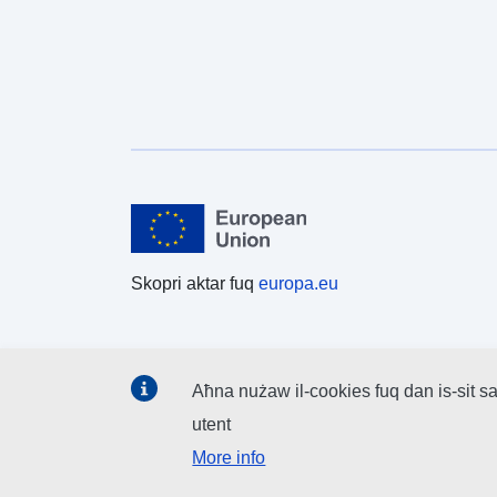
Skopri aktar fuq
europa.eu
Aħna nużaw il-cookies fuq dan is-sit sa
utent
More info