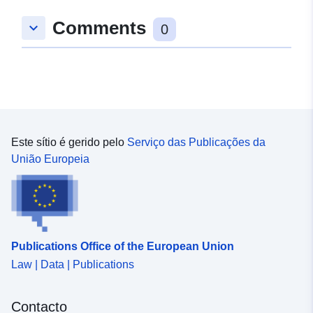
Comments
keyboard_arrow_down
0
Este sítio é gerido pelo
Serviço das Publicações da
União Europeia
Publications Office of the European Union
Law | Data | Publications
Contacto