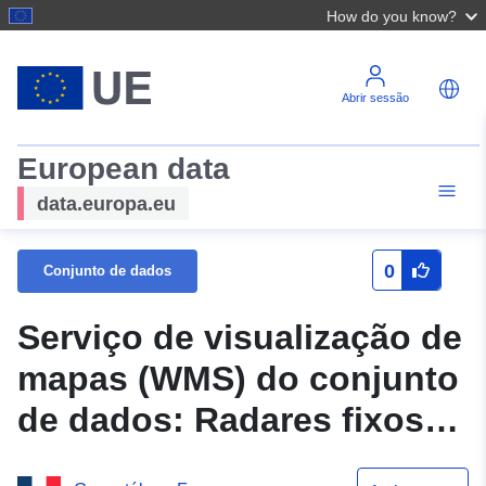
How do you know?
Abrir sessão
European data
data.europa.eu
0
Conjunto de dados
Serviço de visualização de
mapas (WMS) do conjunto
de dados: Radares fixos
em Côte-d’Or em 1 de