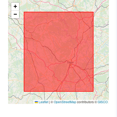
+
−
Leaflet
|
©
OpenStreetMap
contributors ©
GISCO