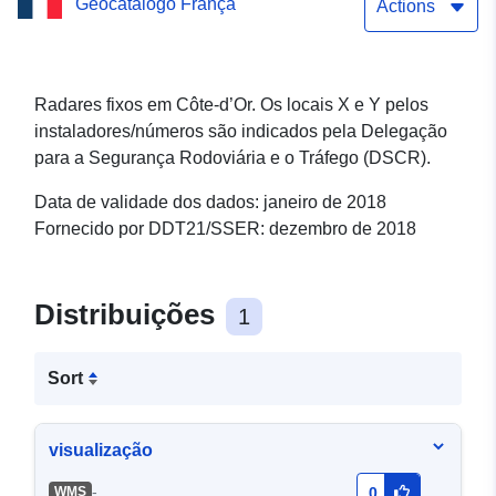
Geocatálogo França
janeiro de 2018
Actions
Radares fixos em Côte-d’Or. Os locais X e Y pelos
instaladores/números são indicados pela Delegação
para a Segurança Rodoviária e o Tráfego (DSCR).
Data de validade dos dados: janeiro de 2018
Fornecido por DDT21/SSER: dezembro de 2018
Distribuições
1
Sort
visualização
-
WMS
0