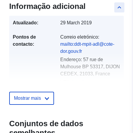
Informação adicional
keyboard_arrow_up
Atualizado:
29 March 2019
Pontos de
Correio eletrónico:
contacto:
mailto:ddt-mpit-adl@cote-
dor.gouv.fr
Endereço:
57 rue de
Mulhouse BP 53317, DIJON
CEDEX, 21033, France
URL:
http://www.cote-
dor.gouv.fr/
Mostrar mais
Registo do
Acrescentado à data.europa.eu:
catálogo:
18 December 2021
Atualizado em data.europa.eu:
Conjuntos de dados
01 October 2022
semelhantes