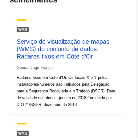
Espacial:
Coordenadas:
[ [
5.51853752, 48.03137207 ],
[ 4.06519604, 48.03137207
WMS
], [ 4.06519604,
46.90095139 ], [
Serviço de visualização de mapas
5.51853752, 46.90095139 ],
(WMS) do conjunto de dados:
[ 5.51853752, 48.03137207
Radares fixos em Côte d’Or
] ]
Geocatálogo França
Tipo:
Polygon
Radares fixos em Côte-d’Or. Os locais X e Y pelos
instaladores/números são indicados pela Delegação
Recurso
para a Segurança Rodoviária e o Tráfego (DSCR). Data
espacial:
de validade dos dados: janeiro de 2018 Fornecido por
DDT21/SSER: dezembro de 2018
Identificadores:
http://catalogue.geo-
ide.developpement-
durable.gouv.fr/service/fr-
120066022-wxs-5712dd23-
WMS