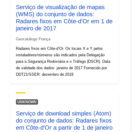
994f-4f7b-9d94-
Serviço de visualização de mapas
2a90f346381b
(WMS) do conjunto de dados:
Radares fixos em Côte-d’Or em 1 de
uriRef:
http://data.europa.eu/88u/dataset/fr
janeiro de 2017
120066022-srv-b022d452-ab05-
450d-8a69-0a11781120b1
Geocatálogo França
Radares fixos em Côte-d’Or. Os locais X e Y pelos
Tipo:
Recurso:
instaladores/números são indicados pela Delegação
http://inspire.ec.europa.eu/metadat
para a Segurança Rodoviária e o Tráfego (DSCR). Data
codelist/SpatialDataServiceType/
de validade dos dados: janeiro de 2017 Fornecido por
DDT21/SSER: dezembro de 2018
UNKNOWN
Serviço de download simples (Atom)
do conjunto de dados: Radares fixos
em Côte-d’Or a partir de 1 de janeiro