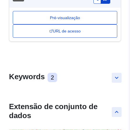
Pré-visualização
URL de acesso
Keywords
2
keyboard_arrow_down
Extensão de conjunto de
keyboard_arrow_up
dados