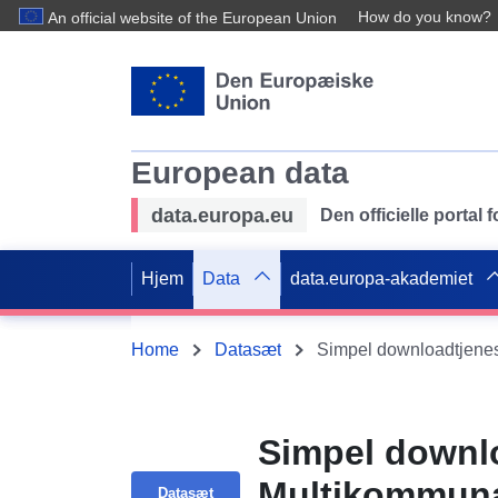
How do you know?
An official website of the European Union
European data
data.europa.eu
Den officielle portal
Hjem
Data
data.europa-akademiet
Home
Datasæt
Simpel downlo
Multikommuna
Datasæt