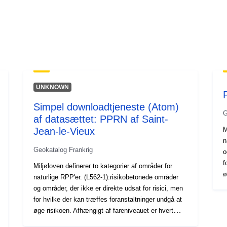
UNKNOWN
Simpel downloadtjeneste (Atom)
G
af datasættet: PPRN af Saint-
Jean-le-Vieux
M
n
Geokatalog Frankrig
o
f
Miljøloven definerer to kategorier af områder for
ø
naturlige RPP'er. (L562-1):risikobetonede områder
o
og områder, der ikke er direkte udsat for risici, men
t
for hvilke der kan træffes foranstaltninger undgå at
m
øge risikoen. Afhængigt af fareniveauet er hvert
o
område underlagt en forordning, der kan