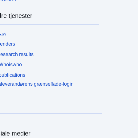
re tjenester
law
tenders
esearch results
Whoiswho
ublications
leverandørens grænseflade-login
iale medier