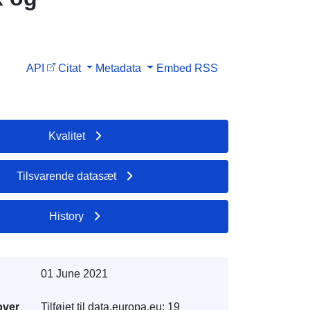
API
Citat
Metadata
Embed
RSS
Kvalitet
Tilsvarende datasæt
History
01 June 2021
over
Tilføjet til data.europa.eu:
19