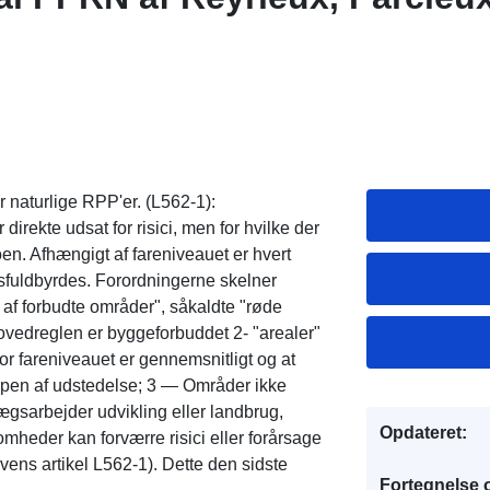
r naturlige RPP'er. (L562-1):
irekte udsat for risici, men for hvilke der
oen. Afhængigt af fareniveauet er hvert
sfuldbyrdes. Forordningerne skelner
 af forbudte områder", såkaldte "røde
hovedreglen er byggeforbuddet 2- "arealer"
or fareniveauet er gennemsnitligt og at
 typen af udstedelse; 3 — Områder ikke
lægsarbejder udvikling eller landbrug,
Opdateret:
mheder kan forværre risici eller forårsage
lovens artikel L562-1). Dette den sidste
Fortegnelse 