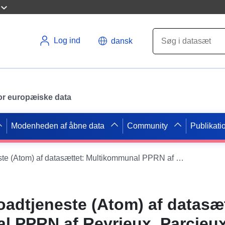
Log ind
dansk
 for europæiske data
Modenheden af åbne data
Community
Publikati
Simpel downloadtjeneste (Atom) af datasættet: Multikommunal PPRN af Reyrieux, Parcieux og Massieux
adtjeneste (Atom) af datasæt
l PPRN af Reyrieux, Parcieu