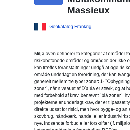
Massieux
Geokatalog Frankrig
Miljøloven definerer to kategorier af områder fo
risikobetonede områder og områder, der ikke er d
kan træffes foranstaltninger undgå at øge risik
område underlagt en forordning, der kan tvang
generelt mellem tre typer zoner: 1- "Opbygning
zoner", når niveauet af D'aléa er stærk, og at 
med forbehold af krav, benævnt "blå zoner", hv
projekterne er underlagt krav, der er tilpasset
direkte udsat for risici, men hvor bygge- og an
skovbrug, håndværk, handel eller industrivirkso
nye, indsendte forbud eller forskrifter (jf. miljø