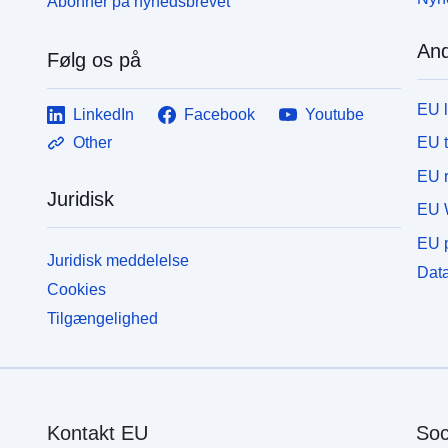
Abonnér på nyhedsbrevet
And
Følg os på
EU 
LinkedIn
Facebook
Youtube
EU 
Other
EU r
Juridisk
EU 
EU p
Juridisk meddelelse
Data
Cookies
Tilgængelighed
Kontakt EU
Soc