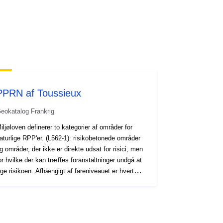
codelist/ResourceType/services
PPRN af Toussieux
eokatalog Frankrig
iljøloven definerer to kategorier af områder for
aturlige RPP'er. (L562-1): risikobetonede områder
g områder, der ikke er direkte udsat for risici, men
or hvilke der kan træffes foranstaltninger undgå at
ge risikoen. Afhængigt af fareniveauet er hvert
mråde underlagt en forordning, der kan
vangsfuldbyrdes. Forordningerne skelner generelt
ellem tre typer zoner: 1- "Opbygning af forbudte
mråder", såkaldte "røde zoner", når niveauet af