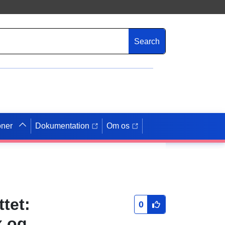
Search
oner
Dokumentation
Om os
tet:
0
x og