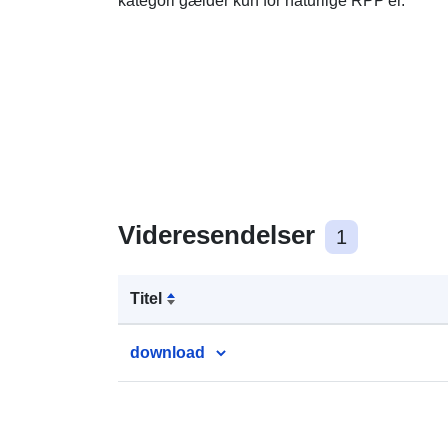
kategori gælder kun for naturlige RPP'er.
Videresendelser
1
Titel
download