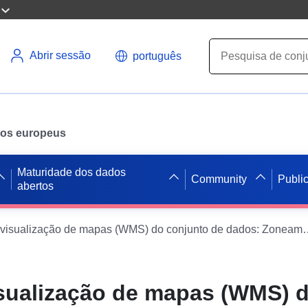
Abrir sessão
português
ados europeus
Maturidade dos dados
Community
Publi
abertos
Serviço de visualização de mapas (WMS) do conjunto de dados: Zoneamento regulamentar do Plano d
isualização de mapas (WMS) 