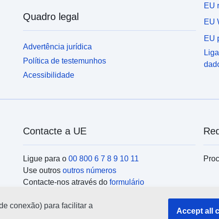
EU r
Quadro legal
EU 
EU p
Advertência jurídica
Liga
Política de testemunhos
dad
Acessibilidade
Contacte a UE
Red
Ligue para o
00 800 6 7 8 9 10 11
Proc
Use outros
outros números
Contacte-nos através do
formulário
Encontre-se connosco num dos
centros da UE
Ins
de conexão) para facilitar a
Accept all 