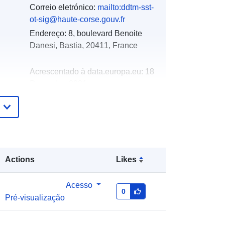
Correio eletrónico:
mailto:ddtm-sst-
ot-sig@haute-corse.gouv.fr
Endereço:
8, boulevard Benoite
Danesi, Bastia, 20411, France
Acrescentado à data.europa.eu:
18
December 2021
Atualizado em data.europa.eu:
01
October 2022
Coordenadas:
[ [ 9.30152512,
42.59212875 ], [ 9.30152512,
Actions
Likes
42.62728119 ], [ 9.41895866,
42.62728119 ], [ 9.41895866,
42.59212875 ], [ 9.30152512,
Acesso
0
42.59212875 ] ]
Pré-visualização
Tipo:
Polygon