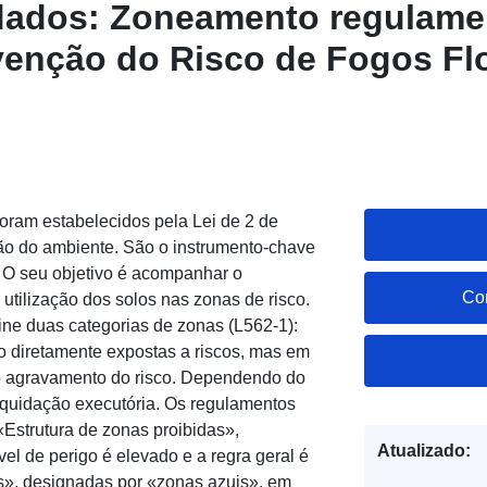
dados: Zoneamento regulame
venção do Risco de Fogos Flo
nicípio de Olmeta-di-Tuda, n
oram estabelecidos pela Lei de 2 de
eção do ambiente. São o instrumento-chave
 O seu objetivo é acompanhar o
Co
tilização dos solos nas zonas de risco.
ine duas categorias de zonas (L562-1):
o diretamente expostas a riscos, mas em
 o agravamento do risco. Dependendo do
liquidação executória. Os regulamentos
«Estrutura de zonas proibidas»,
Atualizado:
l de perigo é elevado e a regra geral é
as», designadas por «zonas azuis», em