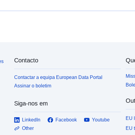
nível de perigo, cada área está sujeita a uma
e
liquidação executória. Os regulamentos distinguem
a 
geralmente três tipos de zonas: 1- «Estrutura de
d
zonas proibidas», denominadas «áreas vermelhas»,
p
em que o nível de perigo é elevado e a regra geral é
r
a proibição de construção; 2- «zonas prescritas»,
n
designadas por «zonas azuis», em que o nível de
c
perigo é médio e os projetos estão sujeitos a
e
requisitos adaptados ao tipo de emissão; 3- zonas
a
Contacto
Qu
não diretamente expostas a riscos, mas em que
es
r
construções, obras, empreendimentos ou
o
explorações agrícolas, agrícolas, florestais,
Miss
Contactar a equipa European Data Portal
A
artesanais, comerciais ou industriais podem agravar
Bole
Assinar o boletim
riscos ou causar novos riscos, sujeitos a proibições
ou requisitos (cf. artigo L562-1 do Código do
Out
Ambiente).
Siga-nos em
EU 
LinkedIn
Facebook
Youtube
EU 
Other