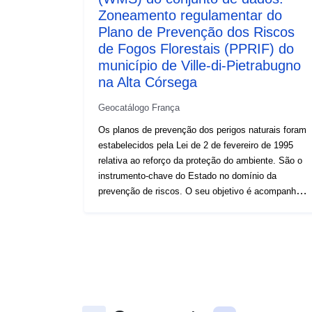
Zoneamento regulamentar do
Plano de Prevenção dos Riscos
de Fogos Florestais (PPRIF) do
município de Ville-di-Pietrabugno
na Alta Córsega
Geocatálogo França
Os planos de prevenção dos perigos naturais foram
estabelecidos pela Lei de 2 de fevereiro de 1995
relativa ao reforço da proteção do ambiente. São o
instrumento-chave do Estado no domínio da
prevenção de riscos. O seu objetivo é acompanhar
o desenvolvimento do ordenamento urbano e da
utilização dos solos nas zonas de risco. Para os
PPR naturais, o Código Ambiental define duas
categorias de zonas (L562-1): zonas expostas ao
risco e zonas que não estão diretamente expostas
a riscos, mas em que podem ser previstas medidas
para evitar o agravamento do risco. Dependendo do