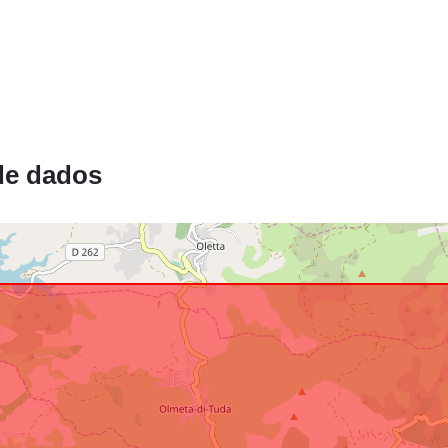
Recurso
espacial:
Identificador
de dados
uriRef:
Tipo: