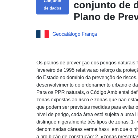
Conjunto
conjunto de 
de dados
Plano de Pre
(PPRIF) do mu
Geocatálogo França
Córsega
Os planos de prevenção dos perigos naturais f
fevereiro de 1995 relativa ao reforço da prot
do Estado no domínio da prevenção de riscos.
desenvolvimento do ordenamento urbano e da u
Para os PPR naturais, o Código Ambiental def
zonas expostas ao risco e zonas que não estã
que podem ser previstas medidas para evitar
nível de perigo, cada área está sujeita a uma 
distinguem geralmente três tipos de zonas: 1- 
denominadas «áreas vermelhas», em que o níve
a proibição de construção; 2- «zonas prescrit