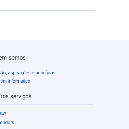
m que o nível de perigo é elevado e a regra geral é
proibição de construção; 2- «zonas prescritas»,
esignadas por «zonas azuis», em que o nível de
erigo é médio e os projetos estão sujeitos a
equisitos adaptados ao tipo de emissão; 3- zonas
ão diretamente expostas a riscos, mas em que
onstruções, obras, empreendimentos ou
xplorações agrícolas, agrícolas, florestais,
rtesanais, comerciais ou industriais podem agravar
em somos
iscos ou causar novos riscos, sujeitos a proibições
u requisitos (cf. artigo L562-1 do Código do
ão, aspirações e princípios
mbiente).
tim informativo
ros serviços
law
tenders