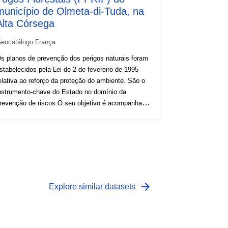
município de Olmeta-di-Tuda, na
Alta Córsega
eocatálogo França
s planos de prevenção dos perigos naturais foram
stabelecidos pela Lei de 2 de fevereiro de 1995
elativa ao reforço da proteção do ambiente. São o
nstrumento-chave do Estado no domínio da
revenção de riscos.O seu objetivo é acompanhar o
esenvolvimento do ordenamento urbano e da
tilização dos solos nas zonas de risco. Para os
PR naturais, o Código Ambiental define duas
ategorias de zonas (L562-1):zonas expostas ao
isco e zonas que não estão diretamente expostas
 riscos, mas em que podem ser previstas medidas
ara evitar o agravamento do risco. Dependendo do
arrow_forward
Explore similar datasets
ível de perigo, cada área está sujeita a uma
iquidação executória. Os regulamentos distinguem
ralmente três tipos de zonas: 1- «Estrutura de
onas proibidas», denominadas «áreas vermelhas»,