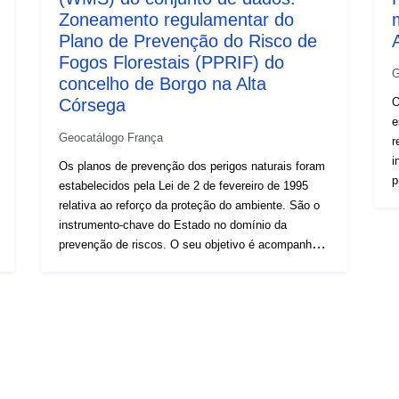
Zoneamento regulamentar do
Plano de Prevenção do Risco de
Fogos Florestais (PPRIF) do
G
concelho de Borgo na Alta
Córsega
O
e
Geocatálogo França
r
i
Os planos de prevenção dos perigos naturais foram
p
estabelecidos pela Lei de 2 de fevereiro de 1995
d
relativa ao reforço da proteção do ambiente. São o
u
instrumento-chave do Estado no domínio da
P
prevenção de riscos. O seu objetivo é acompanhar
c
o desenvolvimento do ordenamento urbano e da
r
utilização dos solos nas zonas de risco. Para os
a
PPR naturais, o Código Ambiental define duas
p
categorias de zonas (L562-1): zonas expostas ao
n
risco e zonas que não estão diretamente expostas
l
a riscos, mas em que podem ser previstas medidas
ge
para evitar o agravamento do risco. Dependendo do
z