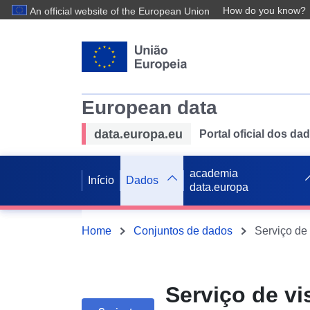
How do you know?
An official website of the European Union
European data
data.europa.eu
Portal oficial dos d
academia
Início
Dados
data.europa
Home
Conjuntos de dados
Serviço de v