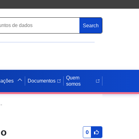
Search
Quem
cações
Documentos
somos
e Prevenção do Risco de Fogos Florestais (PPRIF) do município de Olmeta-di-Tuda, na Alta Córsega
do
0