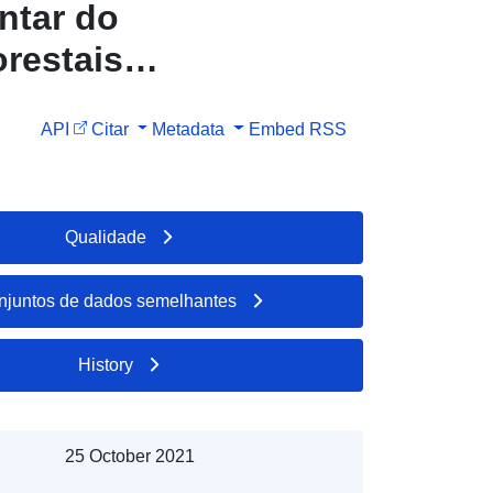
ntar do
restais
a Alta
API
Citar
Metadata
Embed
RSS
Qualidade
njuntos de dados semelhantes
History
25 October 2021