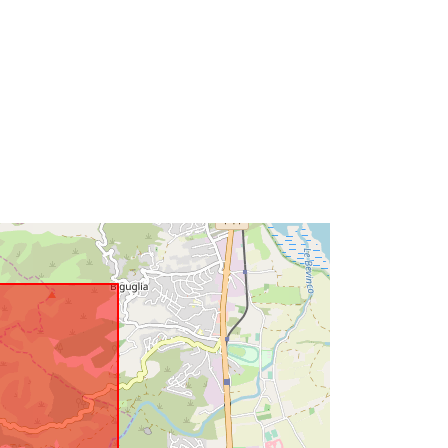
es:
http://descartes-dev.cete-
mediterranee.i2/service/fr-
120066022-wxs-21258cb0-9084-
48f7-82ce-c7cae6de458f
http://data.europa.eu/88u/dataset/fr-
120066022-srv-b0a69982-ec7b-
4f5f-98c9-d126f3ba238b
Recurso:
http://inspire.ec.europa.eu/metadata-
codelist/SpatialDataServiceType/vie
w