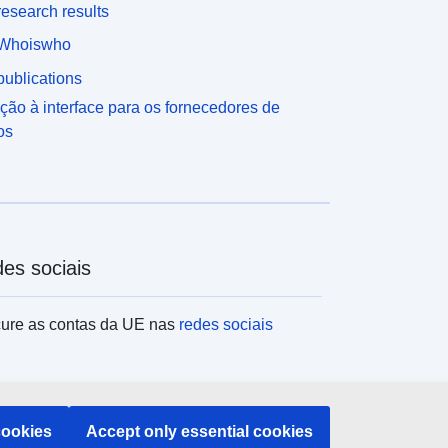
esearch results
Whoiswho
ublications
ção à interface para os fornecedores de
os
es sociais
ure as contas da UE nas
redes sociais
tituições e organismos da UE
cookies
Accept only essential cookies