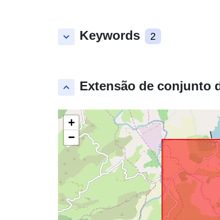
Keywords
keyboard_arrow_down
2
Extensão de conjunto 
keyboard_arrow_up
+
−