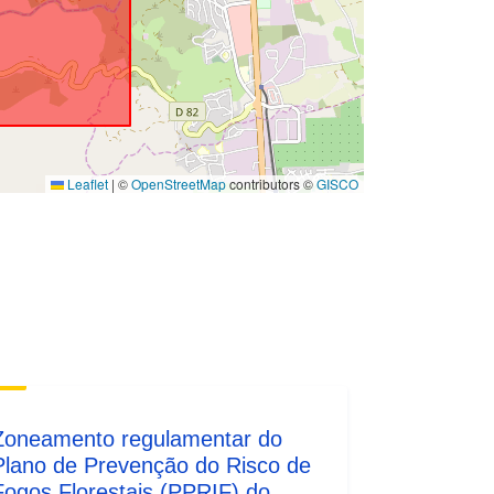
Leaflet
|
©
OpenStreetMap
contributors ©
GISCO
Zoneamento regulamentar do
Plano de Prevenção do Risco de
Fogos Florestais (PPRIF) do