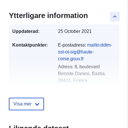
Ytterligare information
keyboard_arrow_up
Uppdaterad:
25 October 2021
Kontaktpunkter:
E-postadress:
mailto:ddtm-
sst-ot-sig@haute-
corse.gouv.fr
Adress:
8, boulevard
Benoite Danesi, Bastia,
20411, France
Katalogregister:
Läggs till i data.europa.eu:
18
December 2021
Visa mer
Uppdaterad på data.europa.eu:
01 October 2022