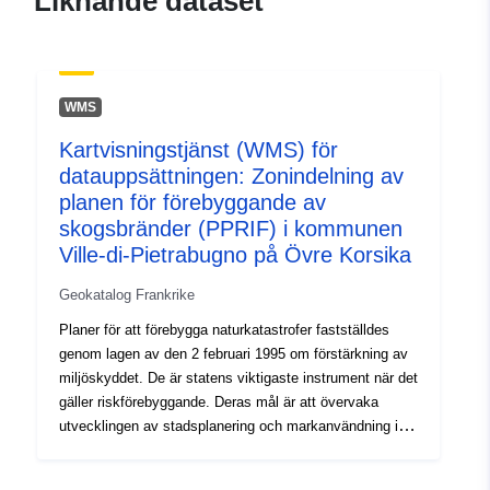
Liknande dataset
Spatial:
Koordinater:
[ [ 9.30152512,
42.59212875 ], [
9.30152512, 42.62728119 ],
[ 9.41895866, 42.62728119
WMS
], [ 9.41895866,
42.59212875 ], [
Kartvisningstjänst (WMS) för
9.30152512, 42.59212875 ]
datauppsättningen: Zonindelning av
]
planen för förebyggande av
skogsbränder (PPRIF) i kommunen
Typ:
Polygon
Ville-di-Pietrabugno på Övre Korsika
Rumslig resurs:
Geokatalog Frankrike
Planer för att förebygga naturkatastrofer fastställdes
Identifierare:
http://descartes-dev.cete-
genom lagen av den 2 februari 1995 om förstärkning av
mediterranee.i2/service/fr-
miljöskyddet. De är statens viktigaste instrument när det
120066022-wxs-21258cb0-
gäller riskförebyggande. Deras mål är att övervaka
9084-48f7-82ce-
utvecklingen av stadsplanering och markanvändning i
c7cae6de458f
riskutsatta områden. För naturliga PPR definieras i
miljöbalken två kategorier av zoner (L562–1):