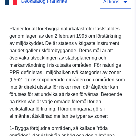
Geokatalog Frankrike
skogsbränder (PPRIF) i
Actions
kommunen Olmeta-di-
Tuda på övre Korsika
Planer för att förebygga naturkatastrofer fastställdes
genom lagen av den 2 februari 1995 om förstärkning
av miljöskyddet. De är statens viktigaste instrument
när det gäller riskförebyggande. Deras mål är att
övervaka utvecklingen av stadsplanering och
markanvändning i riskutsatta områden. För naturliga
PPR definieras i miljöbalken två kategorier av zoner
(L562–1): riskexponerade områden och områden som
inte är direkt utsatta för risker men där åtgärder kan
förutses för att undvika att risken förvärras. Beroende
på risknivån är varje område föremål för en
verkställbar förlikning. I förordningarna görs i
allmänhet åtskillnad mellan tre typer av zoner:
1- Bygga förbjudna områden, så kallade ”röda
områden”, där risknivån är hög och den allmänna