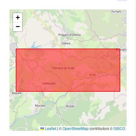
+
−
Leaflet
|
©
OpenStreetMap
contributors ©
GISCO