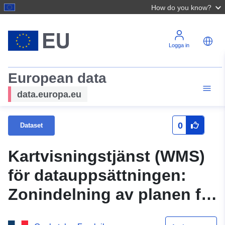
How do you know?
Logga in
European data
data.europa.eu
0
Dataset
Kartvisningstjänst (WMS)
för datauppsättningen:
Zonindelning av planen för
förebyggande av