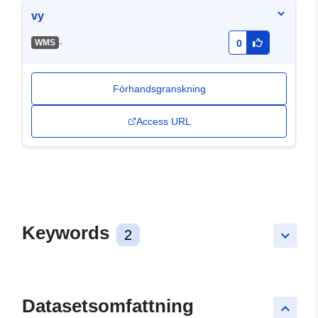
vy
-
WMS
0
Förhandsgranskning
Access URL
Keywords
2
keyboard_arrow_down
Datasetsomfattning
keyboard_arrow_up