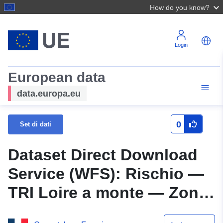
How do you know?
Login
European data
data.europa.eu
0
Set di dati
Dataset Direct Download
Service (WFS): Rischio —
TRI Loire a monte — Zona
di alluvione per un'altezza