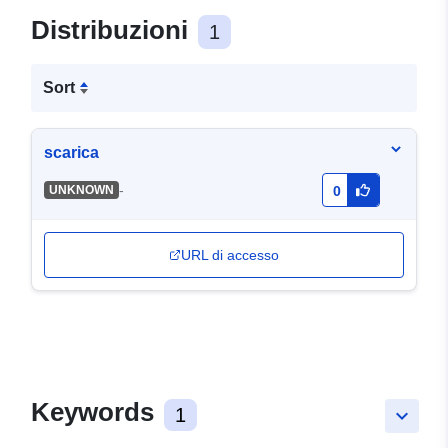
Distribuzioni
1
Sort
scarica
-
UNKNOWN
0
URL di accesso
Keywords
1
keyboard_arrow_down