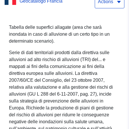
Geocatalogo Francia
d'acqua di 3m85 a Loir-et-
Actions
Cher
Tabella delle superfici allagate (area che sarà
inondata in caso di alluvione di un certo tipo in un
determinato scenario).
Serie di dati territoriali prodotti dalla direttiva sulle
alluvioni ad alto rischio di alluvioni (TRI) del... e
mappati ai fini della comunicazione ai fini della
direttiva europea sulle alluvioni. La direttiva
2007/60/CE del Consiglio, del 23 ottobre 2007,
relativa alla valutazione e alla gestione dei rischi di
alluvioni (GU L 288 del 6-11-2007, pag. 27), incide
sulla strategia di prevenzione delle alluvioni in
Europa. Richiede la produzione di piani di gestione
del rischio di alluvioni per ridurre le conseguenze
negative delle inondazioni sulla salute umana,
sull'ambiente, sul patrimonio culturale e sull'attività