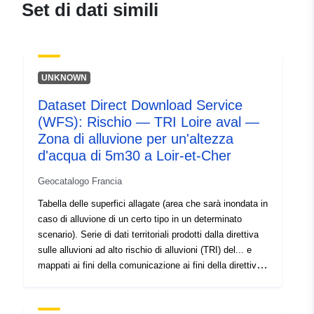
Set di dati simili
ec6e1e06baea
uriRef:
http://data.europa.eu/88u/dataset/fr
120066022-srv-b0a9d50d-0dd3-
UNKNOWN
4184-a268-db68df74969a
Dataset Direct Download Service
Tipo:
Risorsa:
(WFS): Rischio — TRI Loire aval —
http://inspire.ec.europa.eu/metadat
Zona di alluvione per un'altezza
codelist/SpatialDataServiceType/d
d'acqua di 5m30 a Loir-et-Cher
Geocatalogo Francia
Tabella delle superfici allagate (area che sarà inondata in
caso di alluvione di un certo tipo in un determinato
scenario). Serie di dati territoriali prodotti dalla direttiva
sulle alluvioni ad alto rischio di alluvioni (TRI) del... e
mappati ai fini della comunicazione ai fini della direttiva
europea sulle alluvioni. La direttiva 2007/60/CE del
Consiglio, del 23 ottobre 2007, relativa alla valutazione e
alla gestione dei rischi di alluvioni (GU L 288 del 6-11-