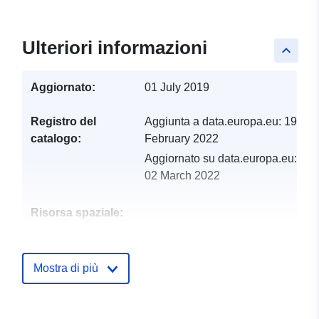
Ulteriori informazioni
keyboard_arrow_up
Aggiornato:
01 July 2019
Registro del
Aggiunta a data.europa.eu:
19
catalogo:
February 2022
Aggiornato su data.europa.eu:
02 March 2022
Risorsa spaziale:
Identificatori:
http://catalogue.geo-
ide.developpement-
Mostra di più
durable.gouv.fr/service/fr-
120066022-wxs-16b6e173-
c9d2-45b3-b3fc-