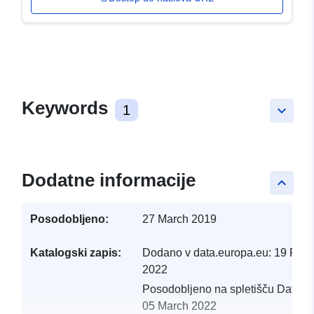
Keywords
1
keyboard_arrow_down
Dodatne informacije
keyboard_arrow_up
Posodobljeno:
27 March 2019
Katalogski zapis:
Dodano v data.europa.eu:
19 Febr
2022
Posodobljeno na spletišču Data.e
05 March 2022