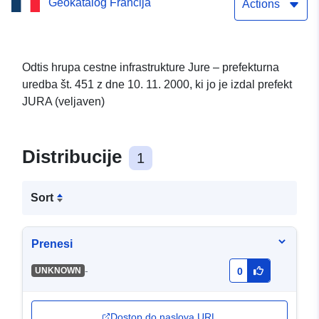
Geokatalog Francija
Actions
Odtis hrupa cestne infrastrukture Jure – prefekturna
uredba št. 451 z dne 10. 11. 2000, ki jo je izdal prefekt
JURA (veljaven)
Distribucije
1
Sort
Prenesi
-
UNKNOWN
0
Dostop do naslova URL