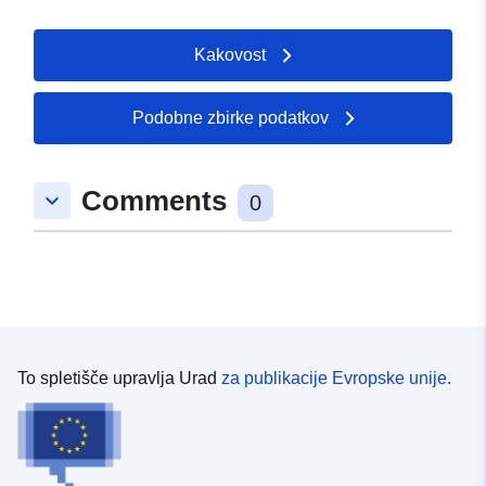
Kakovost
Podobne zbirke podatkov
Comments
keyboard_arrow_down
0
To spletišče upravlja Urad
za publikacije Evropske unije.