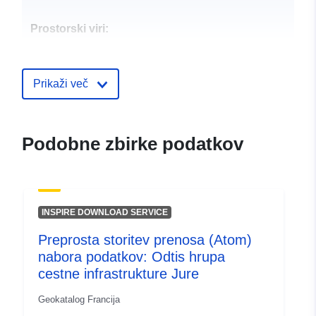
Prostorski viri:
Identifikatorji:
http://descartes-dev.cete-
mediterranee.i2/service/fr-
Prikaži več
120066022-wxs-77ec2d35-
5bc9-4b3a-81be-
0f2bfb123010
Podobne zbirke podatkov
uriRef:
http://data.europa.eu/88u/dataset/fr
120066022-srv-b0aa03c8-1d9c-
472c-9748-e7d6d78ddd9d
INSPIRE DOWNLOAD SERVICE
Tip:
Vir:
http://inspire.ec.europa.eu/met
Preprosta storitev prenosa (Atom)
codelist/SpatialDataServiceType/d
nabora podatkov: Odtis hrupa
cestne infrastrukture Jure
Geokatalog Francija