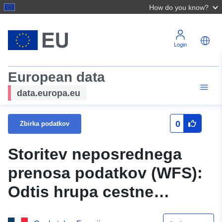
How do you know?
Login
European data
data.europa.eu
0
Zbirka podatkov
Storitev neposrednega
prenosa podatkov (WFS):
Odtis hrupa cestne
infrastrukture Jure