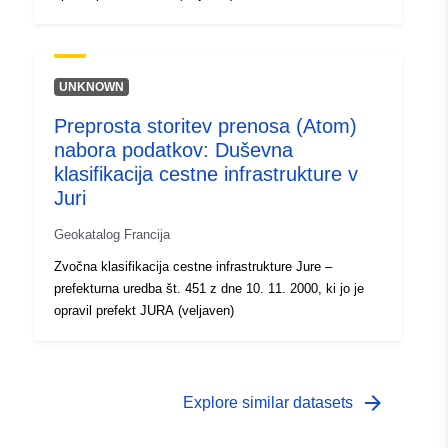
UNKNOWN
Preprosta storitev prenosa (Atom)
nabora podatkov: Duševna
klasifikacija cestne infrastrukture v
Juri
Geokatalog Francija
Zvočna klasifikacija cestne infrastrukture Jure –
prefekturna uredba št. 451 z dne 10. 11. 2000, ki jo je
opravil prefekt JURA (veljaven)
arrow_forward
Explore similar datasets