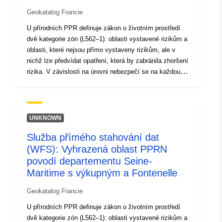
Geokatalog Francie
U přírodních PPR definuje zákon o životním prostředí
dvě kategorie zón (L562–1): oblasti vystavené rizikům a
oblasti, které nejsou přímo vystaveny rizikům, ale v
nichž lze předvídat opatření, která by zabránila zhoršení
rizika. V závislosti na úrovni nebezpečí se na každou
oblast vztahuje vymahatelná dohoda. Předpisy obecně
rozlišují tři typy zón: 1- „stavba zakázaných oblastí“
označovaných jako „červené oblasti“, kde je úroveň
nebezpečí vysoká a obecným pravidlem je zákaz
UNKNOWN
výstavby; 2 – „předepsané oblasti“, známé jako „modré
Služba přímého stahování dat
zóny“, kde je úroveň rizika průměrná a na projekty se
(WFS): Vyhrazená oblast PPRN
vztahují požadavky přizpůsobené druhu emise; 3
oblasti, které nejsou přímo vystaveny rizikům, ale v
povodí departementu Seine-
nichž by stavby, stavební práce, vývoj nebo
Maritime s výkupným a Fontenelle
zemědělské podniky, zemědělství, lesnictví, řemesla,
Geokatalog Francie
obchod nebo průmysl mohly zhoršit rizika nebo způsobit
nová rizika, s výhradou zákazů nebo požadavků (viz
U přírodních PPR definuje zákon o životním prostředí
článek L562–1 zákona o životním prostředí). Posledně
dvě kategorie zón (L562–1): oblasti vystavené rizikům a