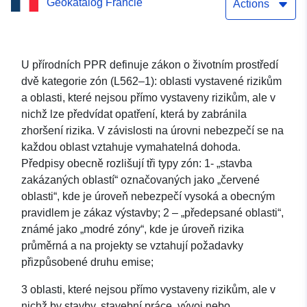
Geokatalog Francie
Actions
U přírodních PPR definuje zákon o životním prostředí
dvě kategorie zón (L562–1): oblasti vystavené rizikům
a oblasti, které nejsou přímo vystaveny rizikům, ale v
nichž lze předvídat opatření, která by zabránila
zhoršení rizika. V závislosti na úrovni nebezpečí se na
každou oblast vztahuje vymahatelná dohoda.
Předpisy obecně rozlišují tři typy zón: 1- „stavba
zakázaných oblastí“ označovaných jako „červené
oblasti“, kde je úroveň nebezpečí vysoká a obecným
pravidlem je zákaz výstavby; 2 – „předepsané oblasti“,
známé jako „modré zóny“, kde je úroveň rizika
průměrná a na projekty se vztahují požadavky
přizpůsobené druhu emise;
3 oblasti, které nejsou přímo vystaveny rizikům, ale v
nichž by stavby, stavební práce, vývoj nebo