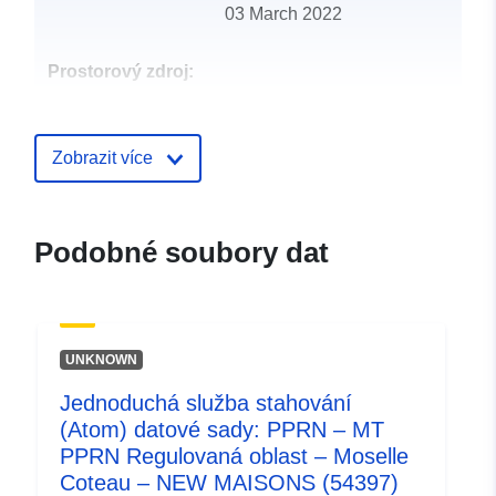
03 March 2022
Prostorový zdroj:
Identifikátory:
http://catalogue.geo-
ide.developpement-
Zobrazit více
durable.gouv.fr/service/fr-
120066022-wxs-ecb533b7-
2bc2-4d24-8ddd-
Podobné soubory dat
2765803cfbc3
uriRef:
http://data.europa.eu/88u/dataset/fr
120066022-srv-b0c79680-35bb-
UNKNOWN
4b41-8eb5-a57abb6d114f
Jednoduchá služba stahování
Typ:
Datový zdroj:
(Atom) datové sady: PPRN – MT
http://inspire.ec.europa.eu/metadat
PPRN Regulovaná oblast – Moselle
codelist/ResourceType/services
Coteau – NEW MAISONS (54397)