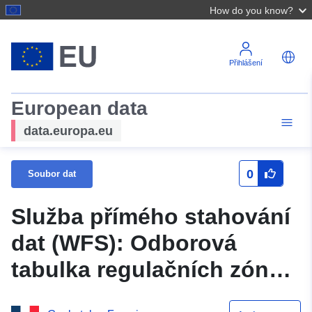
How do you know?
Přihlášení
European data
data.europa.eu
0
Soubor dat
Služba přímého stahování
dat (WFS): Odborová
tabulka regulačních zón
RPP v departementu Orne