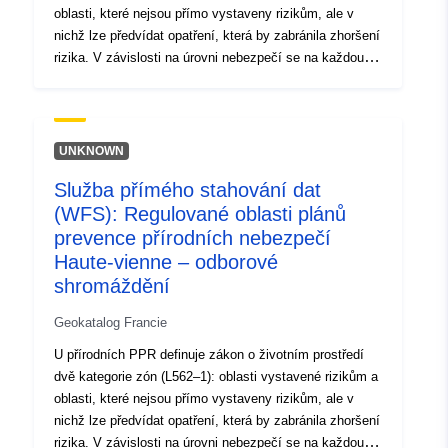
uvedená kategorie se vztahuje pouze na přírodní RPP.
oblasti, které nejsou přímo vystaveny rizikům, ale v
nichž lze předvídat opatření, která by zabránila zhoršení
rizika. V závislosti na úrovni nebezpečí se na každou
oblast vztahuje vymahatelná dohoda. Předpisy obecně
rozlišují tři typy zón: 1- „stavba zakázaných oblastí“
označovaných jako „červené oblasti“, kde je úroveň
nebezpečí vysoká a obecným pravidlem je zákaz
UNKNOWN
výstavby; 2 – „předepsané oblasti“, známé jako „modré
Služba přímého stahování dat
zóny“, kde je úroveň rizika průměrná a na projekty se
(WFS): Regulované oblasti plánů
vztahují požadavky přizpůsobené druhu emise; 3
oblasti, které nejsou přímo vystaveny rizikům, ale v
prevence přírodních nebezpečí
nichž by stavby, stavební práce, vývoj nebo
Haute-vienne – odborové
zemědělské podniky, zemědělství, lesnictví, řemesla,
shromáždění
obchod nebo průmysl mohly zhoršit rizika nebo způsobit
nová rizika, s výhradou zákazů nebo požadavků (viz
Geokatalog Francie
článek L562–1 zákona o životním prostředí). Posledně
U přírodních PPR definuje zákon o životním prostředí
uvedená kategorie se vztahuje pouze na přírodní RPP.
dvě kategorie zón (L562–1): oblasti vystavené rizikům a
oblasti, které nejsou přímo vystaveny rizikům, ale v
nichž lze předvídat opatření, která by zabránila zhoršení
rizika. V závislosti na úrovni nebezpečí se na každou