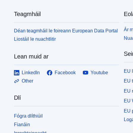
Teagmháil
Eol
Ár m
Déan teagmháil le foireann European Data Portal
Nuac
Liostáil le nuachtlitir
Sei
Lean muid ar
EU 
LinkedIn
Facebook
Youtube
EU 
Other
EU r
Dlí
EU 
EU p
Fógra dlíthiúil
Logá
Fianáin