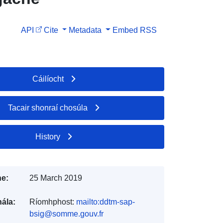
API
Cite
Metadata
Embed
RSS
Cáilíocht
Tacair shonraí chosúla
History
e:
25 March 2019
ála:
Ríomhphost:
mailto:ddtm-sap-
bsig@somme.gouv.fr