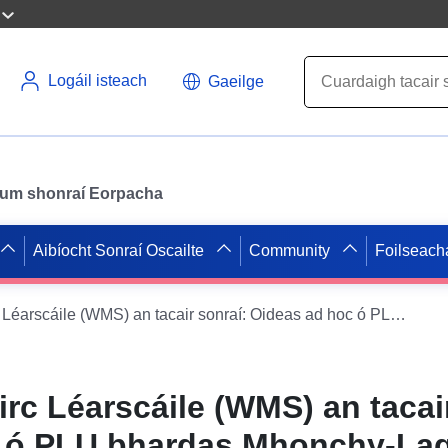
Logáil isteach
Gaeilge
il um shonraí Eorpacha
Aibíocht Sonraí Oscailte
Community
Foilseach
Seirbhís Amhairc Léarscáile (WMS) an tacair sonraí: Oideas ad hoc ó PLU bhardas Mhonchy-Lagache
rc Léarscáile (WMS) an tacair
c ó PLU bhardas Mhonchy-La