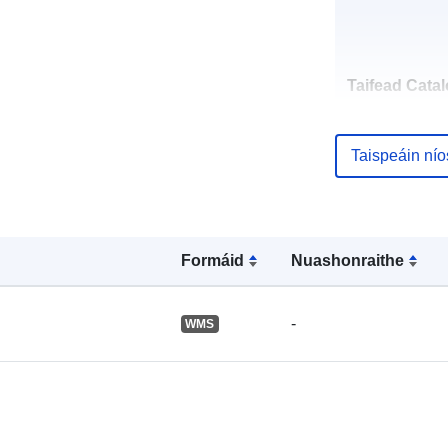
Taifead Catal
Taispeáin ní
Spásúil:
Formáid
Nuashonraithe
-
WMS
Acmhainn
Spásúil: