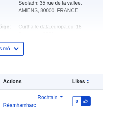
Seoladh:
35 rue de la vallee,
AMIENS, 80000, FRANCE
óige:
Curtha le data.europa.eu:
18
December 2021
Nuashonraithe ar data.europa.eu:
os mó
01 October 2022
Comhordanáidí:
[ [ 3.28133559,
50.48188019 ], [ 1.31279111,
Actions
Likes
50.48188019 ], [ 1.31279111,
49.38547516 ], [ 3.28133559,
49.38547516 ], [ 3.28133559,
Rochtain
0
50.48188019 ] ]
Réamhamharc
Clóscríobh:
Polygon