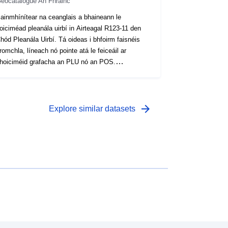
eocatalogue An Fhrainc
ainmhínítear na ceanglais a bhaineann le
oiciméad pleanála uirbí in Airteagal R123-11 den
hód Pleanála Uirbí. Tá oideas i bhfoirm faisnéis
romchla, líneach nó pointe atá le feiceáil ar
hoiciméid grafacha an PLU nó an POS.
orchuireann oideas a fhorálann ar limistéar den
oiciméad pleanála srian breise go ginearálta ar
ialáil an cheantair.
arrow_forward
Explore similar datasets