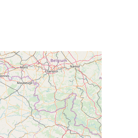
http://descartes-dev.cete-
mediterranee.i2/service/fr-
120066022-wxs-9b618e71-ac92-
4a29-aa03-d1eb75fe29e2
http://data.europa.eu/88u/dataset/fr-
120066022-srv-b0db9c87-c6a4-
4ad1-a644-920386cffeda
Acmhainn:
http://inspire.ec.europa.eu/metadata-
codelist/ResourceType/services