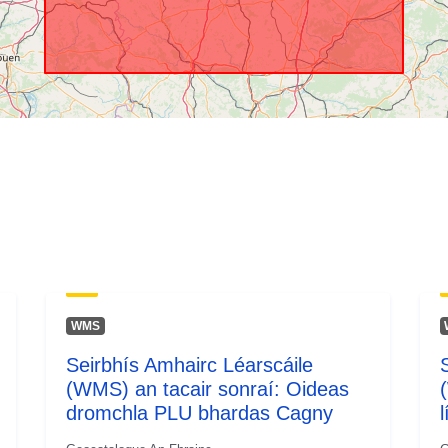
WMS
Seirbhís Amhairc Léarscáile
(WMS) an tacair sonraí: Oideas
dromchla PLU bhardas Cagny