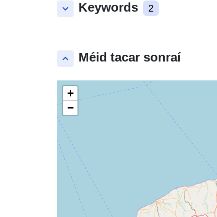
Keywords
keyboard_arrow_down
2
Méid tacar sonraí
keyboard_arrow_up
+
−