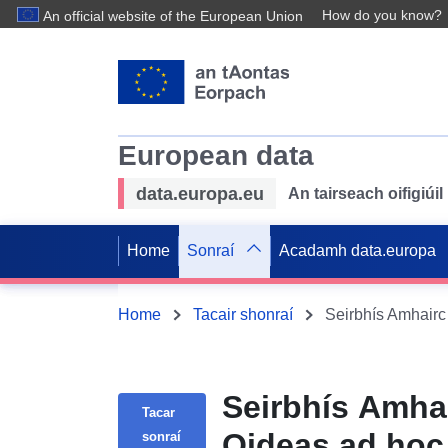
How do you know?
An official website of the European Union
European data
data.europa.eu
An tairseach oifigiú
Home
Sonraí
Acadamh data.europa
Home
Tacair shonraí
Seirbhís Amhai
Tacar
Oideas ad ho
sonraí