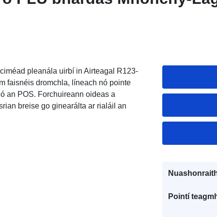
ciméad pleanála uirbí in Airteagal R123-
m faisnéis dromchla, líneach nó pointe
 nó an POS. Forchuireann oideas a
ian breise go ginearálta ar rialáil an
Nuashonraith
Pointí teagmh