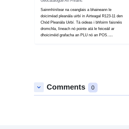
Geocatalogue An Fhrainc
Sainmhínítear na ceanglais a bhaineann le
doiciméad pleanála uirbí in Airteagal R123-11 den
Chód Pleanála Uirbí. Tá oideas i bhfoirm faisnéis
dromchla, líneach nó pointe atá le feiceáil ar
dhoiciméid grafacha an PLU nó an POS.
Forchuireann oideas a fhorálann ar limistéar den
doiciméad pleanála srian breise go ginearálta ar
rialáil an cheantair.
Comments
keyboard_arrow_down
0