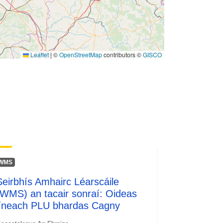
Leaflet
|
©
OpenStreetMap
contributors ©
GISCO
WMS
Seirbhís Amhairc Léarscáile
(WMS) an tacair sonraí: Oideas
líneach PLU bhardas Cagny