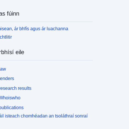
as fúinn
isean, ár bhfís agus ár luachanna
htlitir
rbhísí eile
law
tenders
esearch results
Whoiswho
ublications
il isteach chomhéadan an tsoláthraí sonraí