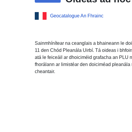
Geocatalogue An Fhrainc
Sainmhínítear na ceanglais a bhaineann le doi
11 den Chód Pleanála Uirbí. Tá oideas i bhfoir
atá le feiceáil ar dhoiciméid grafacha an PLU
fhorálann ar limistéar den doiciméad pleanála sr
cheantair.