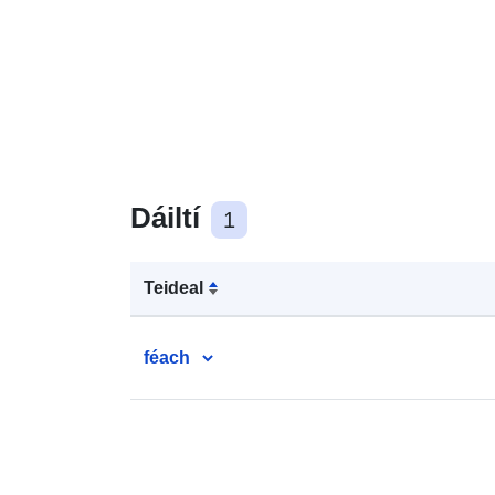
Dáiltí
1
Teideal
féach