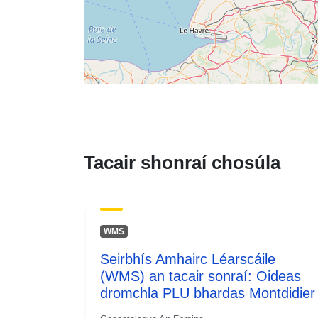
Tacair shonraí chosúla
WMS
Seirbhís Amhairc Léarscáile
(WMS) an tacair sonraí: Oideas
dromchla PLU bhardas Montdidier