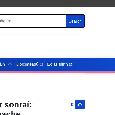
Search
áin
Doiciméadú
Eolas fúinn
 sonraí:
0
gache