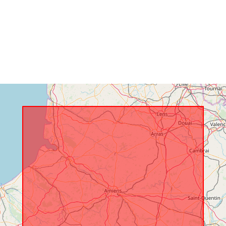
Aitheantóirí:
uriRef:
Clóscríobh: