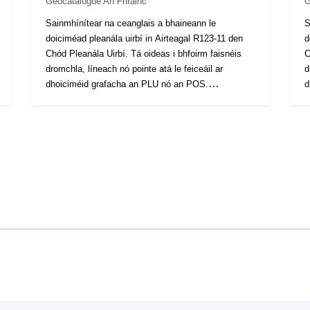
Geocatalogue An Fhrainc
G
Sainmhínítear na ceanglais a bhaineann le
S
doiciméad pleanála uirbí in Airteagal R123-11 den
d
Chód Pleanála Uirbí. Tá oideas i bhfoirm faisnéis
C
dromchla, líneach nó pointe atá le feiceáil ar
d
dhoiciméid grafacha an PLU nó an POS.
d
Forchuireann oideas a fhorálann ar limistéar den
F
doiciméad pleanála srian breise go ginearálta ar
d
rialáil an cheantair.
r