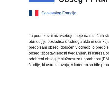
Geokatalog Francija
Ta podatkovni niz vsebuje meje na različnih s
območij je posledica uradnega akta in učinkuj
predpisani obseg, določen v odredbi o predpiso
obseg izpostavljenosti tveganjem, ki ustreza o
odobreni obseg je služnost za uporabnost (
študije, ki ustreza ovoju, v katerem so bile pr