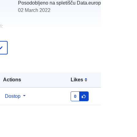
Posodobljeno na spletišču Data.europa.eu:
02 March 2022
i:
:
http://catalogue.geo-
ide.developpement-
durable.gouv.fr/service/fr-
120066022-wxs-95546357-6eab-
4ed4-8729-e1a55c8d7e99
Actions
Likes
http://data.europa.eu/88u/dataset/fr-
120066022-srv-b1004207-35ca-
Dostop
0
478b-ae18-39ae3efb8bf2
Vir:
http://inspire.ec.europa.eu/metadata-
codelist/SpatialDataServiceType/do
wnlo...