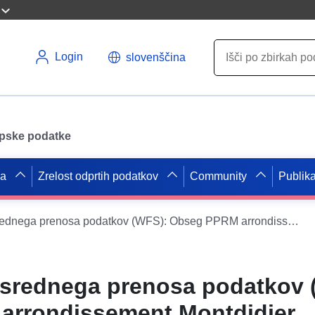
Login
slovenščina
opske podatke
pa
Zrelost odprtih podatkov
Community
Publika
Storitev neposrednega prenosa podatkov (WFS): Obseg PPRM arrondissement Montdidier
osrednega prenosa podatkov 
arrondissement Montdidier