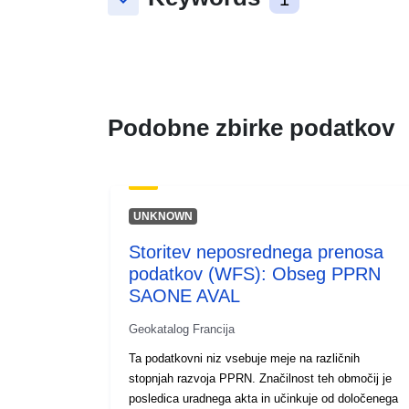
keyboard_arrow_down
Podobne zbirke podatkov
UNKNOWN
Storitev neposrednega prenosa
podatkov (WFS): Obseg PPRN
SAONE AVAL
Geokatalog Francija
Ta podatkovni niz vsebuje meje na različnih
stopnjah razvoja PPRN. Značilnost teh območij je
posledica uradnega akta in učinkuje od določenega