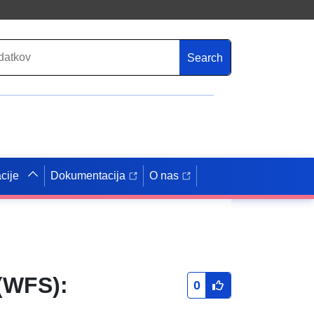
Search
cije
Dokumentacija
O nas
(WFS):
0