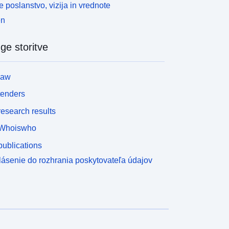
 poslanstvo, vizija in vrednote
en
ge storitve
law
tenders
esearch results
Whoiswho
ublications
lásenie do rozhrania poskytovateľa údajov