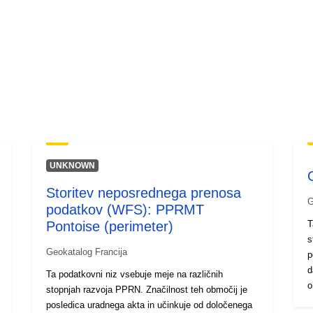
UNKNOWN
Storitev neposrednega prenosa
G
podatkov (WFS): PPRMT
Pontoise (perimeter)
T
s
Geokatalog Francija
p
d
Ta podatkovni niz vsebuje meje na različnih
o
stopnjah razvoja PPRN. Značilnost teh območij je
i
posledica uradnega akta in učinkuje od določenega