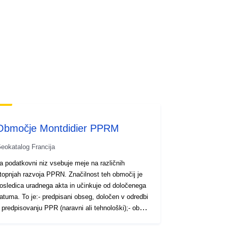
Območje Montdidier PPRM
eokatalog Francija
a podatkovni niz vsebuje meje na različnih
topnjah razvoja PPRN. Značilnost teh območij je
osledica uradnega akta in učinkuje od določenega
atuma. To je:- predpisani obseg, določen v odredbi
 predpisovanju PPR (naravni ali tehnološki);- obseg
zpostavljenosti tveganjem, ki ustreza obsegu, ki ga