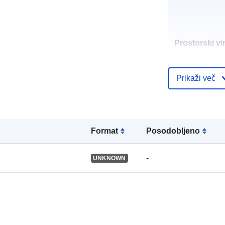
Prostorski vir
Identifikatorji
Prikaži več
Format
Posodobljeno
uriRef:
-
UNKNOWN
Tip: