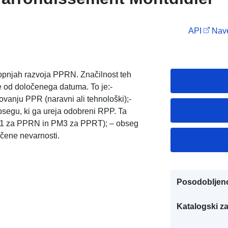
API
Nave
topnjah razvoja PPRN. Značilnost teh
e od določenega datuma. To je:-
vanju PPR (naravni ali tehnološki);-
bsegu, ki ga ureja odobreni RPP. Ta
PM1 za PPRN in PM3 za PPRT); – obseg
oučene nevarnosti.
Posodobljen
Katalogski za