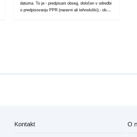
u
datuma. To je:- predpisani obseg, določen v odredbi
z
o predpisovanju PPR (naravni ali tehnološki);- obseg
o
izpostavljenosti tveganjem, ki ustreza obsegu, ki ga
p
ureja odobreni RPP. Ta odobreni obseg je služnost
za uporabnost (PM1 za PPRN in PM3 za PPRT); –
obseg študije, ki ustreza ovoju, v katerem so bile
proučene nevarnosti.
Kontakt
O 