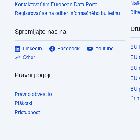
Naše
Kontaktovať tím European Data Portal
Bilt
Registrovať sa na odber informačného bulletinu
Dru
Spremljajte nas na
EU 
LinkedIn
Facebook
Youtube
EU 
Other
EU r
Pravni pogoji
EU 
EU p
Pravno obvestilo
Prih
Piškotki
Prístupnosť