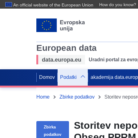
How do you know?
An official website of the European Union
European data
data.europa.eu
Uradni portal za evr
Domov
Podatki
akademija data.euro
Home
Zbirke podatkov
Storitev nep
Zbirka
Obseg PPRM 
podatkov