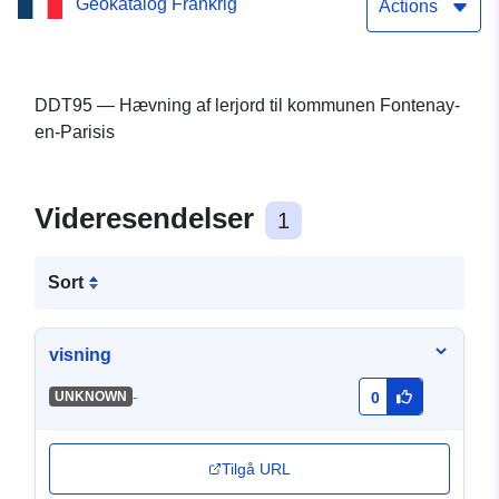
Geokatalog Frankrig
Actions
DDT95 — Hævning af lerjord til kommunen Fontenay-
en-Parisis
Videresendelser
1
Sort
visning
-
UNKNOWN
0
Tilgå URL