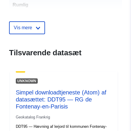
Rumlig
ressource:
Identifikatorer:
http://descartes-dev.cete-
Vis mere
mediterranee.i2/service/fr-
120066022-wxs-2d5466b2-
b3d6-415e-8a4b-
Tilsvarende datasæt
c9bdb904dddd
uriRef:
http://data.europa.eu/88u/dataset/fr
120066022-srv-b103f666-eb2c-
UNKNOWN
4766-9ae8-66ad6c827882
Simpel downloadtjeneste (Atom) af
Type:
Ressource:
datasættet: DDT95 — RG de
http://inspire.ec.europa.eu/metadat
Fontenay-en-Parisis
codelist/ResourceType/services
Geokatalog Frankrig
DDT95 — Hævning af lerjord til kommunen Fontenay-