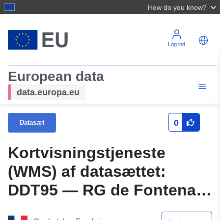
How do you know?
Log ind
European data
data.europa.eu
0
Datasæt
Kortvisningstjeneste
(WMS) af datasættet:
DDT95 — RG de Fontenay-
en-Parisis