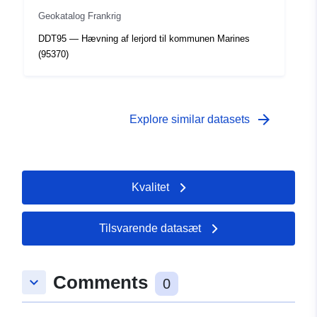
Geokatalog Frankrig
DDT95 — Hævning af lerjord til kommunen Marines
(95370)
arrow_forward
Explore similar datasets
Kvalitet
Tilsvarende datasæt
Comments
keyboard_arrow_down
0