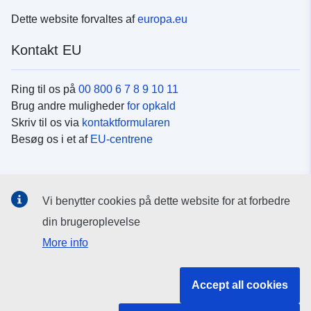
Dette website forvaltes af
europa.eu
Kontakt EU
Ring til os på
00 800 6 7 8 9 10 11
Brug andre muligheder
for opkald
Skriv til os via
kontaktformularen
Besøg os i et af
EU-centrene
Sociale medier
Vi benytter cookies på dette website for at forbedre
Søg efter EU's sider på
sociale medier
din brugeroplevelse
More info
EU-institutioner og -organer
Accept all cookies