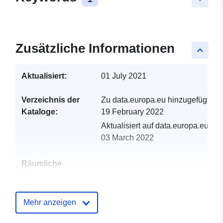
Zusätzliche Informationen
keyboard_arrow_up
Aktualisiert:
01 July 2021
Verzeichnis der
Zu data.europa.eu hinzugefügt:
Kataloge:
19 February 2022
Aktualisiert auf data.europa.eu:
03 March 2022
Räumliche
Ressource:
Identifikatoren:
http://catalogue.geo-
Mehr anzeigen
ide.developpement-