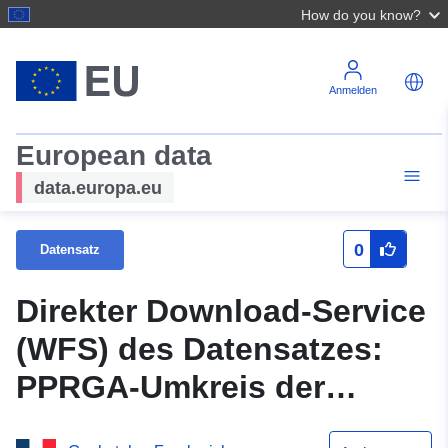
How do you know?
Anmelden
European data
data.europa.eu
0
Datensatz
Direkter Download-Service
(WFS) des Datensatzes:
PPRGA-Umkreis der
Gemeinde Saint-Martin-