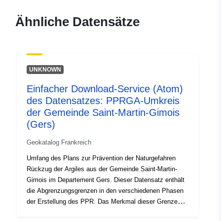
durable.gouv.fr/service/fr-
120066022-wxs-23a2ff62-
Ähnliche Datensätze
6351-4750-903b-
e673473f48f1
uriRef:
http://data.europa.eu/88u/dataset/fr
UNKNOWN
120066022-srv-b109ba69-a587-
4fcb-b165-1abba09227e4
Einfacher Download-Service (Atom)
des Datensatzes: PPRGA-Umkreis
Typ:
Ressource:
der Gemeinde Saint-Martin-Gimois
http://inspire.ec.europa.eu/metadat
(Gers)
codelist/SpatialDataServiceType/d
Geokatalog Frankreich
Umfang des Plans zur Prävention der Naturgefahren
Rückzug der Argiles aus der Gemeinde Saint-Martin-
Gimois im Departement Gers. Dieser Datensatz enthält
die Abgrenzungsgrenzen in den verschiedenen Phasen
der Erstellung des PPR. Das Merkmal dieser Grenzen
ist, dass sie die Folge eines amtlichen Rechtsakts sind