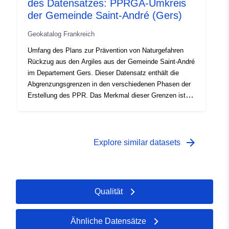
des Datensatzes: PPRGA-Umkreis
Bereich gilt als gemeinnützig;- Untersuchungsumfang,
der der Hülle entspricht, in der die Unwägbarkeiten
der Gemeinde Saint-André (Gers)
untersucht wurden.
Geokatalog Frankreich
Umfang des Plans zur Prävention von Naturgefahren
Rückzug aus den Argiles aus der Gemeinde Saint-André
im Departement Gers. Dieser Datensatz enthält die
Abgrenzungsgrenzen in den verschiedenen Phasen der
Erstellung des PPR. Das Merkmal dieser Grenzen ist,
dass sie die Folge eines amtlichen Rechtsakts sind und
ab einem bestimmten Zeitpunkt wirksam werden. Es
handelt sich um:- vorgeschriebener Umfang in der
Verjährungsverordnung eines PPR;-
arrow_forward
Explore similar datasets
Risikoexpositionsbereich, der dem durch die genehmigte
PPR geregelten Bereich entspricht, dieser genehmigte
Bereich gilt als gemeinnützig;- Untersuchungsumfang,
der der Hülle entspricht, in der die Unwägbarkeiten
Qualität
untersucht wurden.
Ähnliche Datensätze