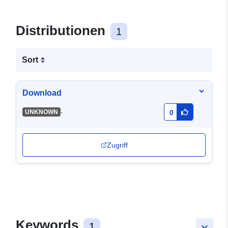
Distributionen
1
Sort
Download
-
UNKNOWN
0
Zugriff
Keywords
1
keyboard_arrow_down