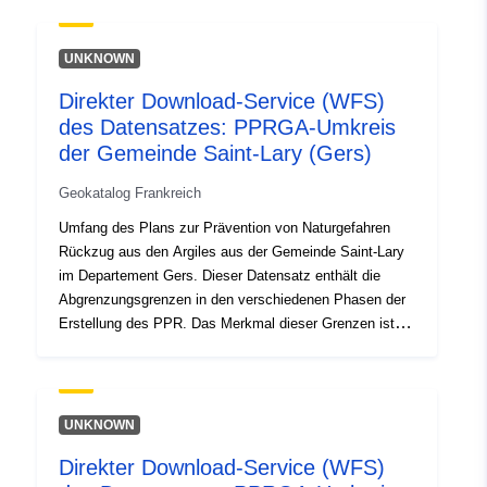
und ab einem bestimmten Zeitpunkt wirksam werden.
Es handelt sich um:- vorgeschriebener Umfang in der
Verjährungsverordnung eines PPR;-
UNKNOWN
Risikoexpositionsbereich, der dem durch die genehmigte
Direkter Download-Service (WFS)
PPR geregelten Bereich entspricht, dieser genehmigte
des Datensatzes: PPRGA-Umkreis
Bereich gilt als gemeinnützig;- Untersuchungsumfang,
der der Hülle entspricht, in der die Unwägbarkeiten
der Gemeinde Saint-Lary (Gers)
untersucht wurden.
Geokatalog Frankreich
Umfang des Plans zur Prävention von Naturgefahren
Rückzug aus den Argiles aus der Gemeinde Saint-Lary
im Departement Gers. Dieser Datensatz enthält die
Abgrenzungsgrenzen in den verschiedenen Phasen der
Erstellung des PPR. Das Merkmal dieser Grenzen ist,
dass sie die Folge eines amtlichen Rechtsakts sind und
ab einem bestimmten Zeitpunkt wirksam werden. Es
handelt sich um:- vorgeschriebener Umfang in der
Verjährungsverordnung eines PPR;-
UNKNOWN
Risikoexpositionsbereich, der dem durch die genehmigte
Direkter Download-Service (WFS)
PPR geregelten Bereich entspricht, dieser genehmigte