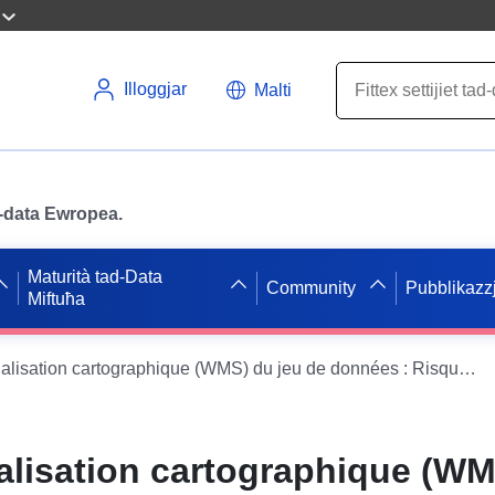
Illoggjar
Malti
ad-data Ewropea.
Maturità tad-Data
Community
Pubblikazzj
Miftuħa
Service de visualisation cartographique (WMS) du jeu de données : Risque - 41DDT20060002 Zone d'aléa du PPR R111.3 Mouvement de terrain de Mennetou-sur-Cher en Loir-et-Cher
alisation cartographique (WM