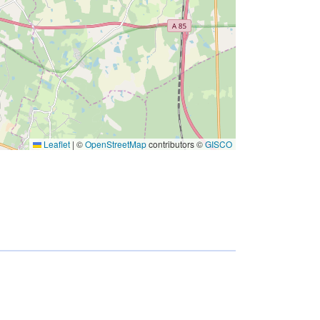
Leaflet
|
©
OpenStreetMap
contributors ©
GISCO