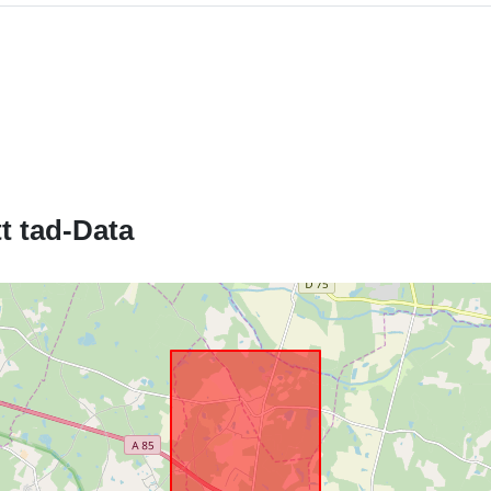
Riżors Spazja
Identifikaturi:
t tad-Data
uriRef:
Tip: