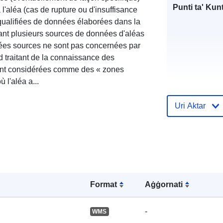
Punti ta' Kunt
l'aléa (cas de rupture ou d'insuffisance
 qualifiées de données élaborées dans la
sant plusieurs sources de données d'aléas
ées sources ne sont pas concernées par
d traitant de la connaissance des
sont considérées comme des « zones
ù l'aléa a...
Reġistru tal-
Uri Aktar
Katalgu:
Spazjali:
Format
Aġġornati
-
WMS