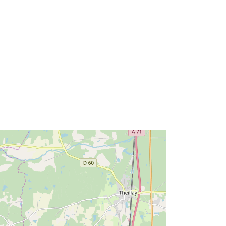
Tip:
Polygon
li:
http://catalogue.geo-
ide.developpement-
durable.gouv.fr/service/fr-
120066022-wxs-11e4472b-fcc3-
46ca-b819-514543b23dea
http://data.europa.eu/88u/dataset/fr-
120066022-srv-b136cfd4-1f64-
4362-9437-b506ab2809d6
Riżorsa:
http://inspire.ec.europa.eu/metadata-
codelist/SpatialDataServiceType/vie
w