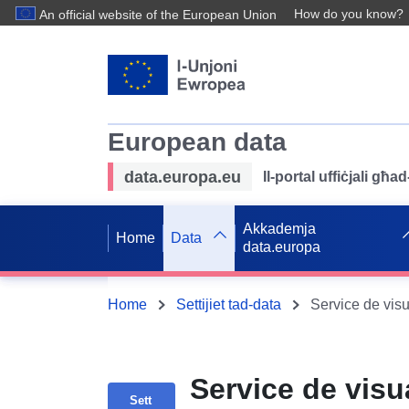
How do you know?
An official website of the European Union
European data
data.europa.eu
Il-portal uffiċjali għ
Akkademja
Home
Data
data.europa
Home
Settijiet tad-data
Service de visu
Sett