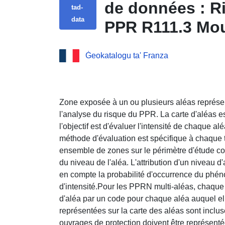
de données : R
tad-
data
PPR R111.3 Mou
Cher en Loir-et
Ġeokatalogu ta' Franza
Zone exposée à un ou plusieurs aléas représent
l'analyse du risque du PPR. La carte d'aléas es
l'objectif est d'évaluer l'intensité de chaque al
méthode d'évaluation est spécifique à chaque t
ensemble de zones sur le périmètre d'étude co
du niveau de l'aléa. L'attribution d'un niveau d
en compte la probabilité d'occurrence du ph
d'intensité.Pour les PPRN multi-aléas, chaque 
d'aléa par un code pour chaque aléa auquel el
représentées sur la carte des aléas sont inclu
ouvrages de protection doivent être représent