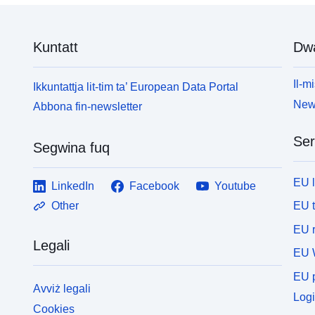
Kuntatt
Dw
Il-mi
Ikkuntattja lit-tim ta’ European Data Portal
News
Abbona fin-newsletter
Ser
Segwina fuq
EU 
LinkedIn
Facebook
Youtube
EU 
Other
EU r
Legali
EU 
EU p
Avviż legali
Logi
Cookies