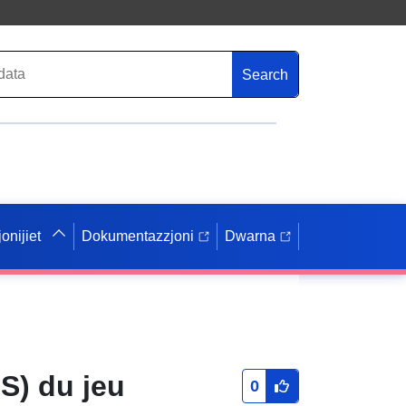
Search
onijiet
Dokumentazzjoni
Dwarna
S) du jeu
0