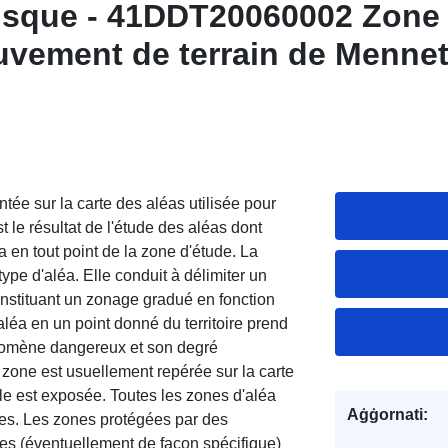
isque - 41DDT20060002 Zone 
vement de terrain de Mennet
-Cher
ée sur la carte des aléas utilisée pour
t le résultat de l'étude des aléas dont
éa en tout point de la zone d'étude. La
ype d'aléa. Elle conduit à délimiter un
nstituant un zonage gradué en fonction
'aléa en un point donné du territoire prend
énomène dangereux et son degré
zone est usuellement repérée sur la carte
le est exposée. Toutes les zones d'aléa
Aġġornati:
ses. Les zones protégées par des
ées (éventuellement de façon spécifique)