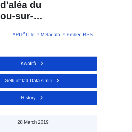
d'aléa du
ou-sur-
API
Cite
Metadata
Embed
RSS
Kwalità
Settijiet tad-Data simili
History
28 March 2019