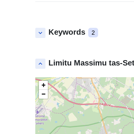
Keywords
keyboard_arrow_down
2
Limitu Massimu tas-Set
keyboard_arrow_up
+
−