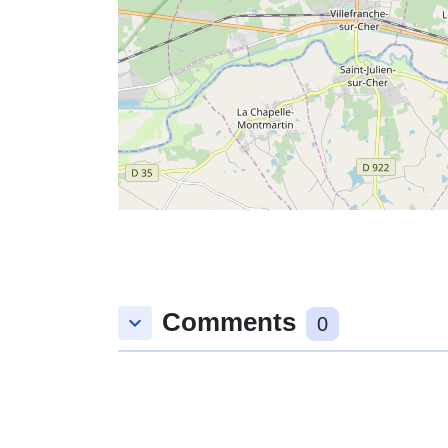
Comments
keyboard_arrow_down
0