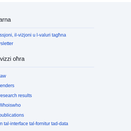
arna
ssjoni, il-viżjoni u l-valuri tagħna
letter
vizzi oħra
law
tenders
esearch results
Whoiswho
ublications
n tal-interface tal-fornitur tad-data