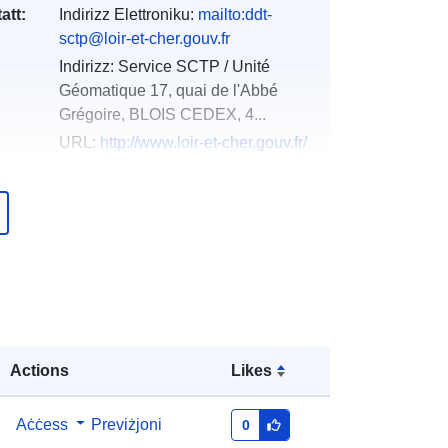
att:
Indirizz Elettroniku:
mailto:ddt-
sctp@loir-et-cher.gouv.fr
Indirizz:
Service SCTP / Unité
Géomatique 17, quai de l'Abbé
Grégoire, BLOIS CEDEX, 4...
URL:
http://www.loir-et-cher.gouv.fr/
Miżjud ma’ data.europa.eu:
18
December 2021
Aġġornat fuq data.europa.eu:
01
October 2022
Koordinati:
[ [ 1.90147376,
47.32803345 ], [ 1.85455024,
Actions
47.32803345 ], [ 1.85455024,
Likes
47.26393127 ], [ 1.90147376,
47.26393127 ], [ 1.90147376,
Aċċess
Previżjoni
0
47.32803345 ] ]