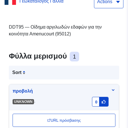
Γεωκατάλογος Γαλλία
Actions
DDT95 — Οίδημα αργιλωδών εδαφών για την
κοινότητα Amenucourt (95012)
Φύλλα μερισμού
1
Sort
προβολή
-
UNKNOWN
0
URL πρόσβασης