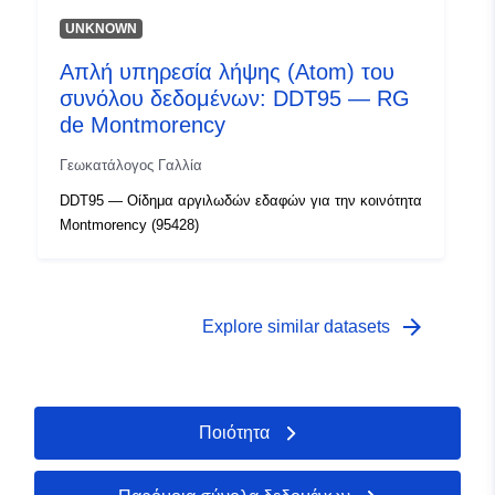
UNKNOWN
Απλή υπηρεσία λήψης (Atom) του
συνόλου δεδομένων: DDT95 — RG
de Montmorency
Γεωκατάλογος Γαλλία
DDT95 — Οίδημα αργιλωδών εδαφών για την κοινότητα
Montmorency (95428)
arrow_forward
Explore similar datasets
Ποιότητα