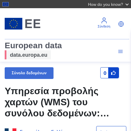
How do you know?
Σύνδεση
European data
data.europa.eu
0
Σύνολο δεδομένων
Υπηρεσία προβολής
χαρτών (WMS) του
συνόλου δεδομένων:
DDT95 — Amenucourt RG