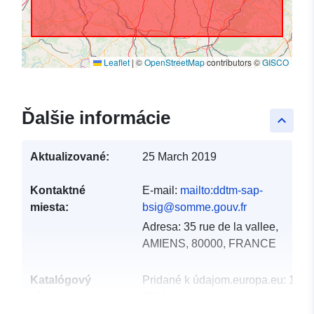
Leaflet
|
©
OpenStreetMap
contributors ©
GISCO
Ďalšie informácie
keyboard_arrow_up
Aktualizované:
25 March 2019
Kontaktné
E-mail:
mailto:ddtm-sap-
miesta:
bsig@somme.gouv.fr
Adresa:
35 rue de la vallee,
AMIENS, 80000, FRANCE
Katalógový
Pridané k údajom.europa.eu:
18 D
záznam:
2021