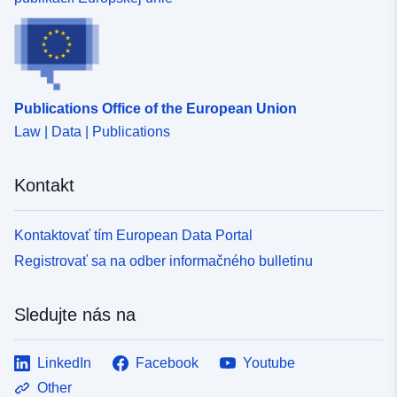
120066022-wxs-51cb128d-
1c7c-4353-b424-
654e729424f0
uriRef:
http://data.europa.eu/88u/dataset/fr
Publications Office of the European Union
120066022-srv-b14ada1c-a37f-
Law | Data | Publications
424d-81d9-35971259fa29
Kontakt
Typ:
Zdroj:
http://inspire.ec.europa.eu/metadat
codelist/ResourceType/services
Kontaktovať tím European Data Portal
Registrovať sa na odber informačného bulletinu
Sledujte nás na
LinkedIn
Facebook
Youtube
Other