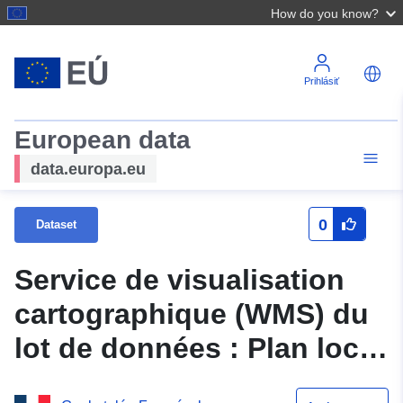
How do you know?
Prihlásiť
European data
data.europa.eu
0
Dataset
Service de visualisation
cartographique (WMS) du
lot de données : Plan local
d'urbanisme de la