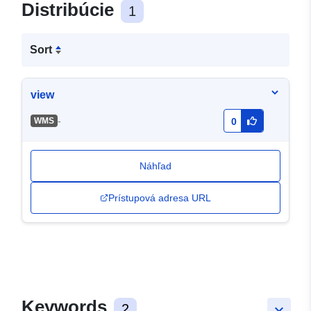
Distribúcie
1
Sort
view
-
WMS
0
Náhľad
Prístupová adresa URL
Keywords
2
keyboard_arrow_down