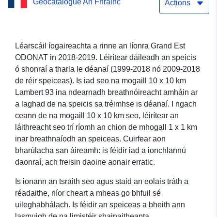
Geocatalogue An Fhrainc
Neamhíogaire —
Actions
Euphydryas_maturna (Ash
Checker)
Léarscáil íogaireachta a rinne an líonra Grand Est
ODONAT in 2018-2019. Léirítear dáileadh an speicis
ó shonraí a tharla le déanaí (1999-2018 nó 2009-2018
de réir speiceas). Is iad seo na mogaill 10 x 10 km
Lambert 93 ina ndearnadh breathnóireacht amháin ar
a laghad de na speicis sa tréimhse is déanaí. I ngach
ceann de na mogaill 10 x 10 km seo, léirítear an
láithreacht seo trí ríomh an chion de mhogall 1 x 1 km
inar breathnaíodh an speiceas. Cuirfear aon
bharúlacha san áireamh: is féidir iad a ionchlannú
daonraí, ach freisin daoine aonair erratic.
Is ionann an tsraith seo agus staid an eolais tráth a
réadaithe, níor cheart a mheas go bhfuil sé
uileghabhálach. Is féidir an speiceas a bheith ann
lasmuigh de na limistéir shainaitheanta.