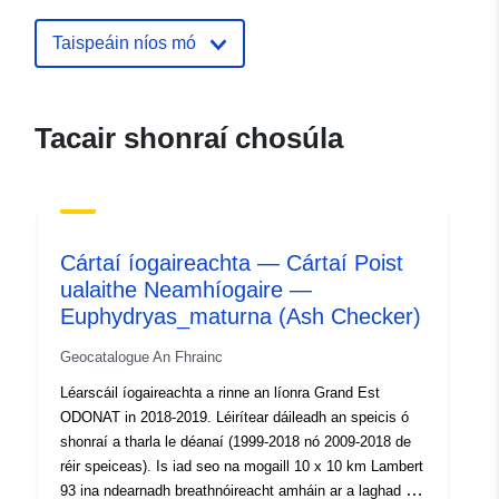
Aitheantóirí:
http://catalogue.geo-
Taispeáin níos mó
ide.developpement-
durable.gouv.fr/service/fr-
120066022-wxs-ca64467b-
Tacair shonraí chosúla
5c07-4da1-92ac-
2664380b8d77
uriRef:
http://data.europa.eu/88u/dataset/fr
120066022-srv-b16f54da-933a-
Cártaí íogaireachta — Cártaí Poist
4d03-bbd0-a05e7e8ce237
ualaithe Neamhíogaire —
Euphydryas_maturna (Ash Checker)
Clóscríobh:
Acmhainn:
http://inspire.ec.europa.eu/metadat
Geocatalogue An Fhrainc
codelist/ResourceType/services
Léarscáil íogaireachta a rinne an líonra Grand Est
ODONAT in 2018-2019. Léirítear dáileadh an speicis ó
shonraí a tharla le déanaí (1999-2018 nó 2009-2018 de
réir speiceas). Is iad seo na mogaill 10 x 10 km Lambert
93 ina ndearnadh breathnóireacht amháin ar a laghad de