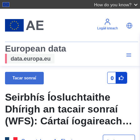
How do you know?
Logáil isteach
European data
data.europa.eu
0
Tacar sonraí
Seirbhís Íosluchtaithe
Dhírigh an tacair sonraí
(WFS): Cártaí íogaireachta
— Cártaí Poist ualaithe