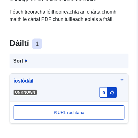
Féach treoracha léitheoireachta an chárta chomh
maith le cártaí PDF chun tuilleadh eolais a fháil.
Dáiltí
1
Sort
íoslódáil
-
UNKNOWN
0
URL rochtana