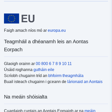
Faigh amach níos mó ar
europa.eu
Teagmháil a dhéanamh leis an Aontas
Eorpach
Glaoigh orainn ar
00 800 6 7 8 9 10 11
Úsáid roghanna
gutháin eile
Scríobh chugainn tríd an
bhfoirm theagmhála
Buail isteach chugainn i gceann de
lárionaid an Aontais
Na meáin shóisialta
Cuardaigh cuntais an Aontais Eorpaigh ar na
meáin