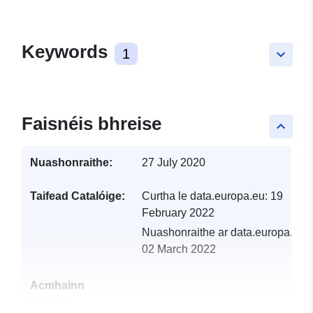
Keywords
1
keyboard_arrow_down
Faisnéis bhreise
keyboard_arrow_up
Nuashonraithe:
27 July 2020
Taifead Catalóige:
Curtha le data.europa.eu:
19
February 2022
Nuashonraithe ar data.europa.eu:
02 March 2022
Acmhainn
Spásúil: