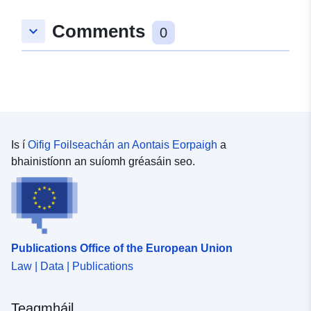
Comments
keyboard_arrow_down
0
Is í
Oifig Foilseachán an Aontais Eorpaigh
a
bhainistíonn an suíomh gréasáin seo.
Publications Office of the European Union
Law | Data | Publications
Teagmháil