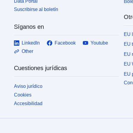
Data Portal
Bole
Suscribirse al boletín
Otr
Síganos en
EU 
LinkedIn
Facebook
Youtube
EU 
Other
EU r
EU 
Cuestiones jurídicas
EU p
Cone
Aviso jurídico
Cookies
Accesibilidad