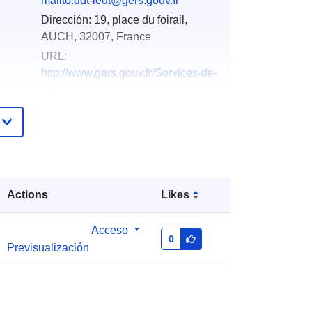
mailto:ddt-iedt@gers.gouv.fr
Dirección:
19, place du foirail,
AUCH, 32007, France
URL:
http://www.gers.gouv.fr/Services-de-
l-Etat/Agriculture-environnement-
amenag...
Añadido a data.europa.eu:
18
December 2021
Actualizado en data.europa.eu:
01
Actions
Likes
October 2022
Acceso
es:
http://catalogue.geo-
0
Previsualización
ide.developpement-
durable.gouv.fr/service/fr-
120066022-wxs-3740b466-037f-
4ac7-8dc5-f90bbfa39651