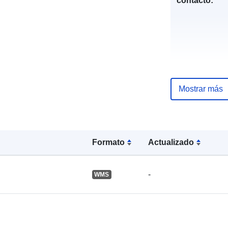
contacto:
Mostrar más
Registro del
catálogo:
Formato
Actualizado
Identificador
-
WMS