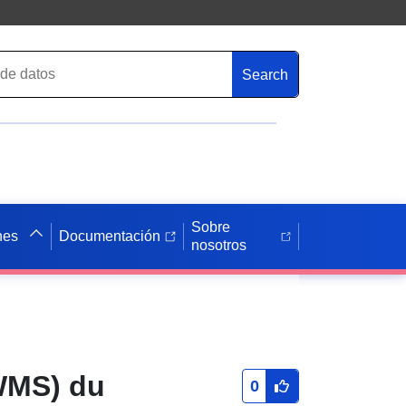
Search
Sobre
nes
Documentación
nosotros
(WMS) du
0