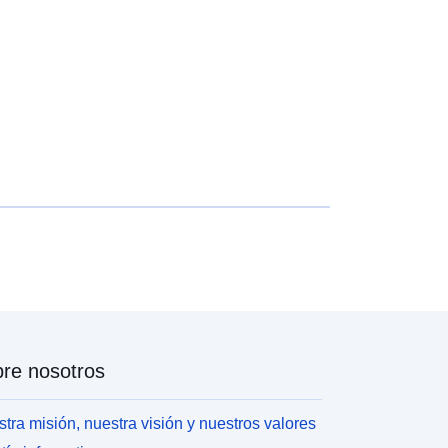
http://data.europa.eu/88u/dataset/fr-
120066022-srv-b16f8613-c285-
45a0-ad21-e4ddca431fe1
Recurso:
http://inspire.ec.europa.eu/metadata-
codelist/ResourceType/services
re nosotros
tra misión, nuestra visión y nuestros valores