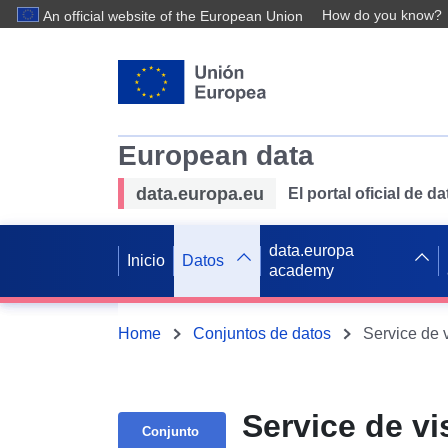
How do you know?
An official website of the European Union
European data
data.europa.eu
El portal oficial de 
data.europa
Inicio
Datos
academy
Home
Conjuntos de datos
Service de v
Conjunto