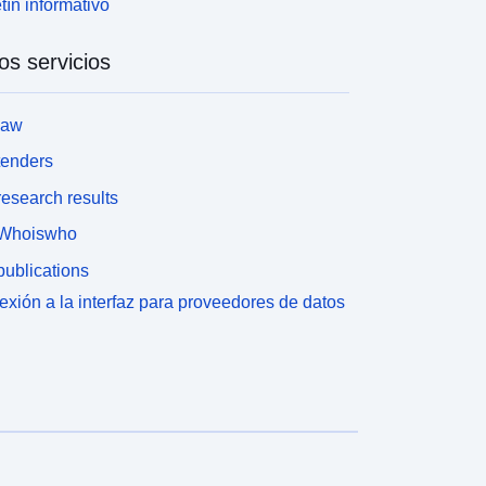
tín informativo
os servicios
law
tenders
esearch results
Whoiswho
ublications
xión a la interfaz para proveedores de datos