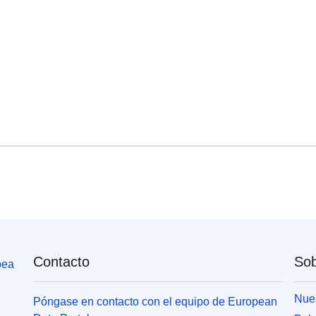
uriRef:
Tipo:
Contacto
Sob
pea
Nues
Póngase en contacto con el equipo de European