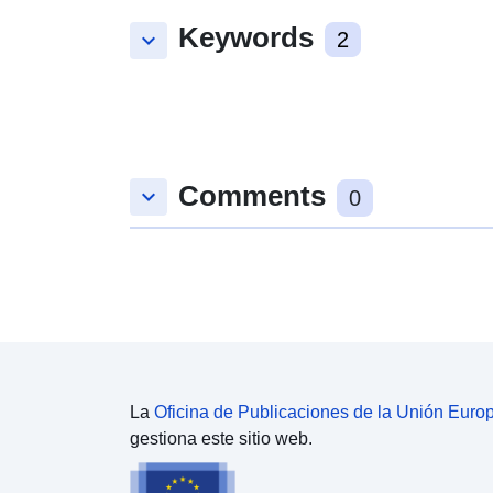
Keywords
keyboard_arrow_down
2
Comments
keyboard_arrow_down
0
La
Oficina de Publicaciones de la Unión Euro
gestiona este sitio web.