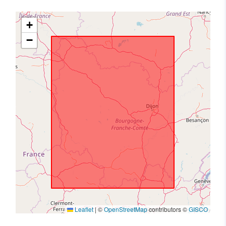
+
−
Leaflet
|
©
OpenStreetMap
contributors ©
GISCO