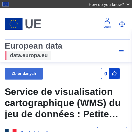
How do you know?
Login
European data
data.europa.eu
0
Zbiór danych
Service de visualisation
cartographique (WMS) du
jeu de données : Petite
région agricole (PRA) en