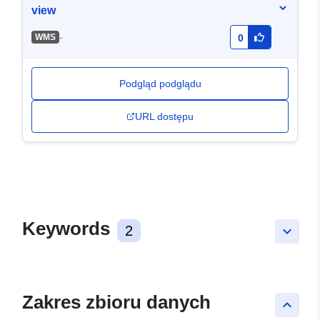
view
-
WMS
0
Podgląd podglądu
URL dostępu
Keywords
2
keyboard_arrow_down
Zakres zbioru danych
keyboard_arrow_up