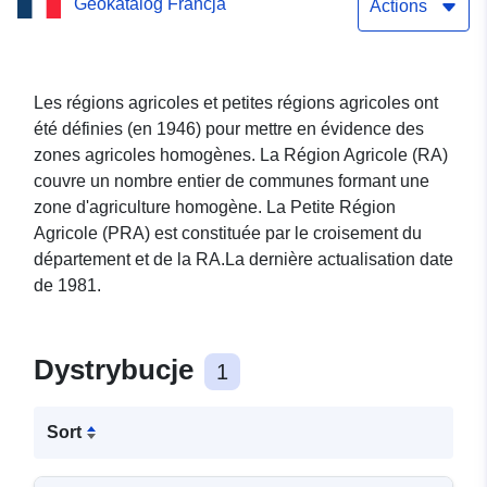
Geokatalog Francja
Bourgogne
Actions
Les régions agricoles et petites régions agricoles ont
été définies (en 1946) pour mettre en évidence des
zones agricoles homogènes. La Région Agricole (RA)
couvre un nombre entier de communes formant une
zone d'agriculture homogène. La Petite Région
Agricole (PRA) est constituée par le croisement du
département et de la RA.La dernière actualisation date
de 1981.
Dystrybucje
1
Sort