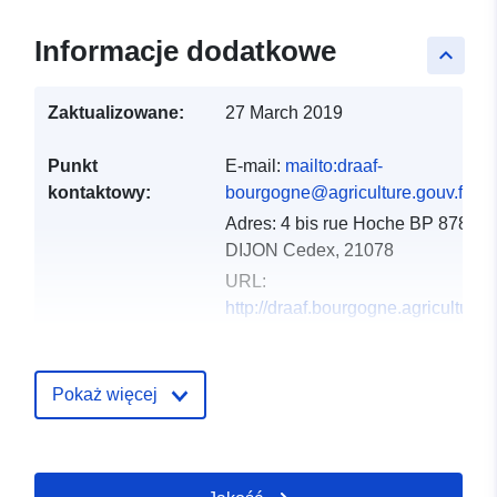
Informacje dodatkowe
keyboard_arrow_up
Zaktualizowane:
27 March 2019
Punkt
E-mail:
mailto:draaf-
kontaktowy:
bourgogne@agriculture.gouv.fr
Adres:
4 bis rue Hoche BP 87865,
DIJON Cedex, 21078
URL:
http://draaf.bourgogne.agriculture.g
Zapis katalogu:
Dodany do data.europa.eu:
18
December 2021
Pokaż więcej
Zaktualizowano dane.europa.eu:
01 October 2022