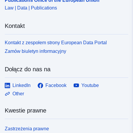
Publications Office of the European Union
5cb7c793f5c4
Law | Data | Publications
uriRef:
http://data.europa.eu/88u/dataset/fr
120066022-srv-b18b3e54-9035-
Kontakt
4e0d-89b2-a1f617a149ba
Kontakt z zespołem strony European Data Portal
Typ:
Zasób:
http://inspire.ec.europa.eu/metadat
Zamów biuletyn informacyjny
codelist/SpatialDataServiceType/
Dołącz do nas na
LinkedIn
Facebook
Youtube
Other
Kwestie prawne
Zastrzeżenia prawne