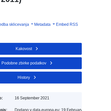
dba sklicevanja
Metadata
Embed
RSS
Kakovost
Podobne zbirke podatkov
History
o:
16 September 2021
pis:
Dodano v data.europa.eu:
19 February