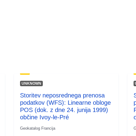
UNKNOWN
Storitev neposrednega prenosa
podatkov (WFS): Linearne obloge
POS (dok. z dne 24. junija 1999)
občine Ivoy-le-Pré
Geokatalog Francija
G