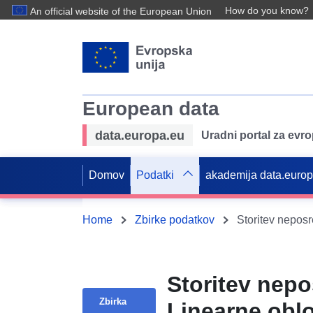
How do you know?
An official website of the European Union
European data
data.europa.eu
Uradni portal za evr
Domov
Podatki
akademija data.euro
Home
Zbirke podatkov
Storitev nep
Zbirka
Linearne oblo