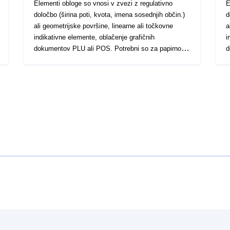
Elementi obloge so vnosi v zvezi z regulativno
E
določbo (širina poti, kvota, imena sosednjih občin.)
d
ali geometrijske površine, linearne ali točkovne
a
indikativne elemente, oblačenje grafičnih
i
dokumentov PLU ali POS. Potrebni so za papirno
d
izdajo ustreznih grafičnih dokumentov. To je lahko
i
na primer držalo podrobnega načrta, okvir, kartuše,
n
opomnik za pisanje, žrebanje za pripravo ocene,
o
identifikacijska oznaka opreme
i