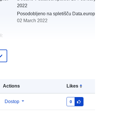
2022
Posodobljeno na spletišču Data.europa.eu:
02 March 2022
i:
:
http://catalogue.geo-
ide.developpement-
durable.gouv.fr/service/fr-
120066022-wxs-d44c9b6e-da7a-
47c1-9d77-394477a66f90
Actions
Likes
http://data.europa.eu/88u/dataset/fr-
120066022-srv-b1970f04-3b5a-
Dostop
0
4be5-8c11-a2ecb9780973
Vir:
http://inspire.ec.europa.eu/metadata-