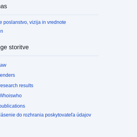
nas
 poslanstvo, vizija in vrednote
en
ge storitve
law
tenders
esearch results
Whoiswho
ublications
lásenie do rozhrania poskytovateľa údajov