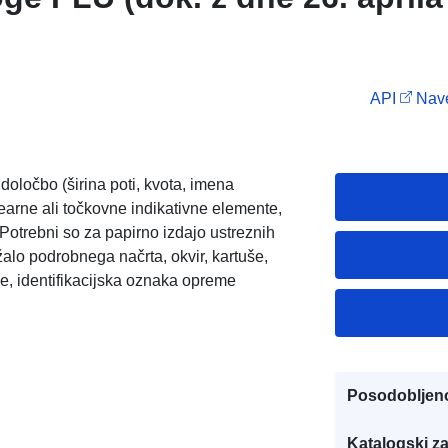
API
Nave
določbo (širina poti, kvota, imena
nearne ali točkovne indikativne elemente,
otrebni so za papirno izdajo ustreznih
žalo podrobnega načrta, okvir, kartuše,
e, identifikacijska oznaka opreme
Posodobljen
Katalogski za