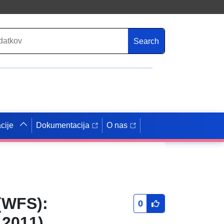
Search
cije
Dokumentacija
O nas
(WFS):
0
 2011)