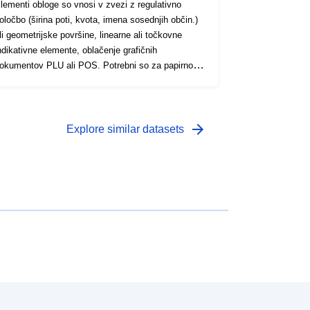
lementi obloge so vnosi v zvezi z regulativno
oločbo (širina poti, kvota, imena sosednjih občin.)
li geometrijske površine, linearne ali točkovne
ndikativne elemente, oblačenje grafičnih
okumentov PLU ali POS. Potrebni so za papirno
zdajo ustreznih grafičnih dokumentov. To je lahko
a primer držalo podrobnega načrta, okvir, kartuše,
pomnik za pisanje, žrebanje za pripravo ocene,
dentifikacijska oznaka opreme
arrow_forward
Explore similar datasets