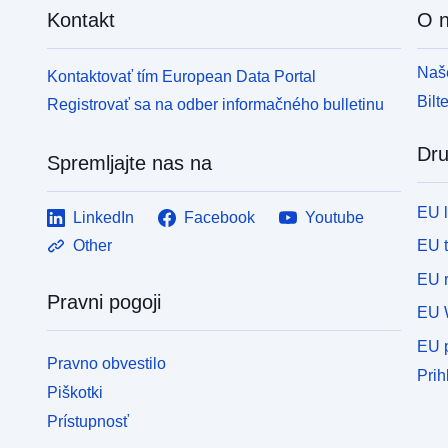
Kontakt
O 
Naše
Kontaktovať tím European Data Portal
Bilt
Registrovať sa na odber informačného bulletinu
Dru
Spremljajte nas na
EU 
LinkedIn
Facebook
Youtube
EU 
Other
EU r
Pravni pogoji
EU 
EU p
Pravno obvestilo
Prih
Piškotki
Prístupnosť