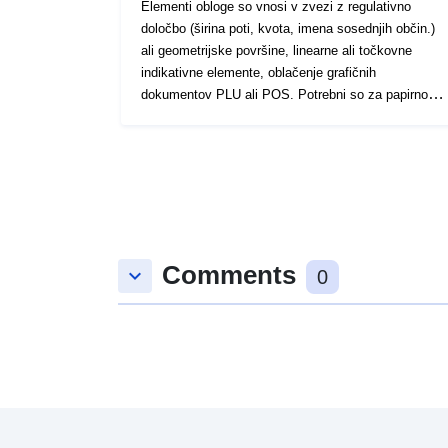
Elementi obloge so vnosi v zvezi z regulativno
določbo (širina poti, kvota, imena sosednjih občin.)
ali geometrijske površine, linearne ali točkovne
indikativne elemente, oblačenje grafičnih
dokumentov PLU ali POS. Potrebni so za papirno
izdajo ustreznih grafičnih dokumentov. To je lahko
na primer držalo podrobnega načrta, okvir, kartuše,
opomnik za pisanje, žrebanje za pripravo ocene,
identifikacijska oznaka opreme
Comments
keyboard_arrow_down
0