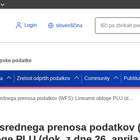
Login
slovenščina
opske podatke
pa
Zrelost odprtih podatkov
Community
Publika
Storitev neposrednega prenosa podatkov (WFS): Linearne obloge PLU (dok. z dne 26. aprila 2011) občine Oizon
osrednega prenosa podatkov 
ge PLU (dok. z dne 26. aprila