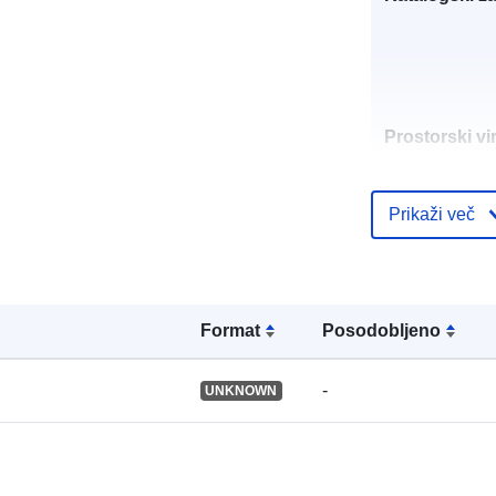
Prostorski vir
Identifikatorji
Prikaži več
Format
Posodobljeno
uriRef:
-
UNKNOWN
Tip: