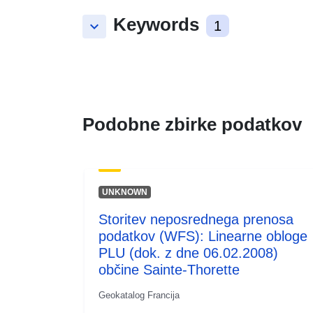
Keywords
keyboard_arrow_down
1
Podobne zbirke podatkov
UNKNOWN
Storitev neposrednega prenosa
podatkov (WFS): Linearne obloge
PLU (dok. z dne 06.02.2008)
občine Sainte-Thorette
Geokatalog Francija