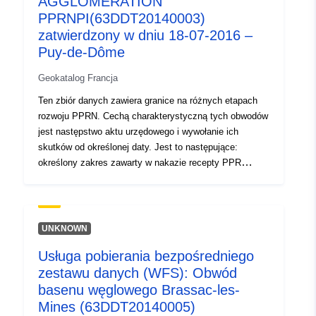
AGGLOMERATION
120066022-srv-b1bd5cff-c086-
PPRNPI(63DDT20140003)
47bb-97d0-95ee10e06fca
zatwierdzony w dniu 18-07-2016 –
Puy-de-Dôme
Typ:
Zasób:
http://inspire.ec.europa.eu/metadat
Geokatalog Francja
codelist/SpatialDataServiceType/
Ten zbiór danych zawiera granice na różnych etapach
rozwoju PPRN. Cechą charakterystyczną tych obwodów
jest następstwo aktu urzędowego i wywołanie ich
skutków od określonej daty. Jest to następujące:
określony zakres zawarty w nakazie recepty PPR
(naturalny lub technologiczny); zakres ekspozycji na
ryzyko odpowiadający zakresowi regulowanemu przez
zatwierdzony RPP. Ten zatwierdzony obwód jest
służebnością użytkową (PM1 dla PPRN i PM3 dla
UNKNOWN
PPRT); — zakres badania odpowiadający kopertze, w
Usługa pobierania bezpośredniego
której badano zagrożenia.
zestawu danych (WFS): Obwód
basenu węglowego Brassac-les-
Mines (63DDT20140005)