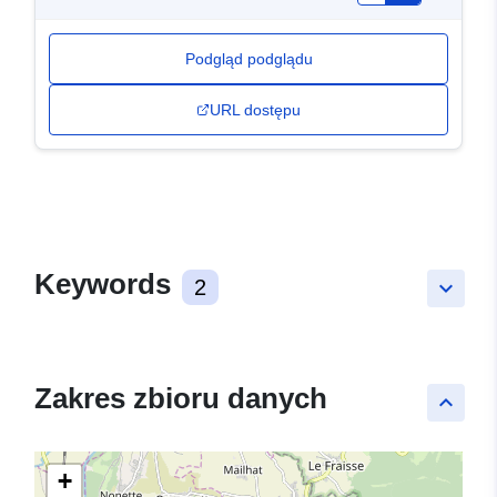
Podgląd podglądu
URL dostępu
Keywords
2
keyboard_arrow_down
Zakres zbioru danych
keyboard_arrow_up
+