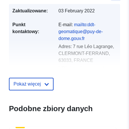
Zaktualizowane:
03 February 2022
Punkt
E-mail:
mailto:ddt-
kontaktowy:
geomatique@puy-de-
dome.gouv.fr
Adres:
7 rue Léo Lagrange,
CLERMONT-FERRAND,
63033, FRANCE
URL:
http://www.puy-de-
dome.gouv.fr/
Pokaż więcej
Zapis katalogu:
Dodany do data.europa.eu:
18
December 2021
Zaktualizowano dane.europa.eu:
Podobne zbiory danych
02 July 2022
Przestrzenne:
Współrzędne:
[ [