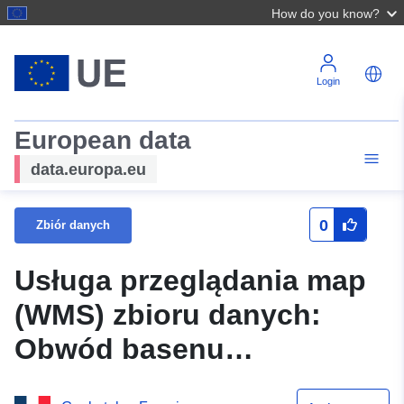
How do you know?
Login
European data
data.europa.eu
0
Zbiór danych
Usługa przeglądania map
(WMS) zbioru danych:
Obwód basenu
węglowego Brassac-les-