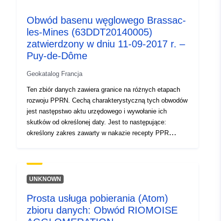
3.28125095, 45.41120529 ],
Obwód basenu węglowego Brassac-
[ 3.28125095, 45.46346664
les-Mines (63DDT20140005)
], [ 3.35551, 45.46346664 ], [
zatwierdzony w dniu 11-09-2017 r. –
3.35551, 45.41120529 ], [
Puy-de-Dôme
3.28125095, 45.41120529 ]
]
Geokatalog Francja
Typ:
Polygon
Ten zbiór danych zawiera granice na różnych etapach
rozwoju PPRN. Cechą charakterystyczną tych obwodów
Zasoby
jest następstwo aktu urzędowego i wywołanie ich
przestrzenne:
skutków od określonej daty. Jest to następujące:
określony zakres zawarty w nakazie recepty PPR
Identyfikatory:
http://descartes-dev.cete-
(naturalny lub technologiczny); zakres ekspozycji na
mediterranee.i2/service/fr-
ryzyko odpowiadający zakresowi regulowanemu przez
zatwierdzony RPP. Ten zatwierdzony obwód jest
120066022-wxs-394138ab-
służebnością użytkową (PM1 dla PPRN i PM3 dla
f8fd-4276-8b5a-
UNKNOWN
PPRT); — zakres badania odpowiadający kopertze, w
61d0cf02cc88
Prosta usługa pobierania (Atom)
której badano zagrożenia.
zbioru danych: Obwód RIOMOISE
uriRef:
http://data.europa.eu/88u/dataset/fr