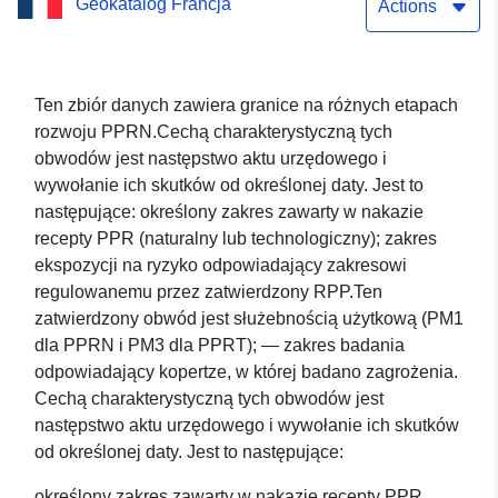
Geokatalog Francja
Mines (63DDT20140005)
Actions
zatwierdzony w dniu 11-
09-2017 r. – Puy-de-Dôme
Ten zbiór danych zawiera granice na różnych etapach
rozwoju PPRN.Cechą charakterystyczną tych
obwodów jest następstwo aktu urzędowego i
wywołanie ich skutków od określonej daty. Jest to
następujące: określony zakres zawarty w nakazie
recepty PPR (naturalny lub technologiczny); zakres
ekspozycji na ryzyko odpowiadający zakresowi
regulowanemu przez zatwierdzony RPP.Ten
zatwierdzony obwód jest służebnością użytkową (PM1
dla PPRN i PM3 dla PPRT); — zakres badania
odpowiadający kopertze, w której badano zagrożenia.
Cechą charakterystyczną tych obwodów jest
następstwo aktu urzędowego i wywołanie ich skutków
od określonej daty. Jest to następujące:
określony zakres zawarty w nakazie recepty PPR