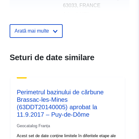
63033, FRANCE
Adresă URL:
http://www.puy-de-
dome.gouv.fr/
Arată mai multe
Registru catalog:
Adăugat la data.europa.eu:
18
December 2021
Seturi de date similare
Informații actualizate la data a.eur
02 July 2022
Spațial:
Coordonate:
[ [ 3.28125095,
Perimetrul bazinului de cărbune
45.41120529 ], [
Brassac-les-Mines
3.28125095, 45.46346664 ],
(63DDT20140005) aprobat la
[ 3.35551, 45.46346664 ], [
11.9.2017 – Puy-de-Dôme
3.35551, 45.41120529 ], [
3.28125095, 45.41120529 ]
Geocatalog Franța
]
Acest set de date conține limitele în diferitele etape ale
Tip:
Polygon