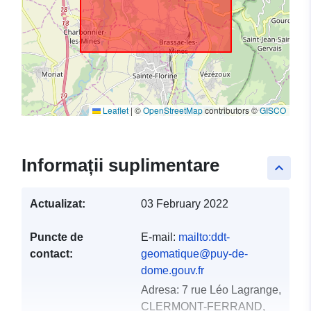
Leaflet
|
©
OpenStreetMap
contributors ©
GISCO
Informații suplimentare
keyboard_arrow_up
Actualizat:
03 February 2022
Puncte de
E-mail:
mailto:ddt-
contact:
geomatique@puy-de-
dome.gouv.fr
Adresa:
7 rue Léo Lagrange,
CLERMONT-FERRAND,