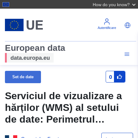
How do you know?
Autentificare
European data
data.europa.eu
0
Set de date
Serviciul de vizualizare a
hărților (WMS) al setului
de date: Perimetrul
bazinului de cărbune