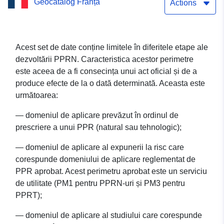
Geocatalog Franța
Brassac-les-Mines
Actions
(63DDT20140005) aprobat
la 11.9.2017 – Puy-de-
Acest set de date conține limitele în diferitele etape ale
dezvoltării PPRN. Caracteristica acestor perimetre
Dôme
este aceea de a fi consecința unui act oficial și de a
produce efecte de la o dată determinată. Aceasta este
următoarea:
— domeniul de aplicare prevăzut în ordinul de
prescriere a unui PPR (natural sau tehnologic);
— domeniul de aplicare al expunerii la risc care
corespunde domeniului de aplicare reglementat de
PPR aprobat. Acest perimetru aprobat este un serviciu
de utilitate (PM1 pentru PPRN-uri și PM3 pentru
PPRT);
— domeniul de aplicare al studiului care corespunde