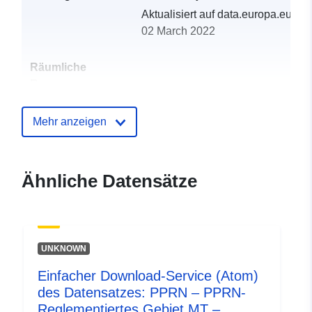
Aktualisiert auf data.europa.eu:
02 March 2022
Räumliche
Ressource:
Identifikatoren:
http://catalogue.geo-
Mehr anzeigen
ide.developpement-
durable.gouv.fr/service/fr-
120066022-wxs-629925ea-
Ähnliche Datensätze
d867-4b9e-870d-
98de158b1379
uriRef:
http://data.europa.eu/88u/dataset/fr
UNKNOWN
120066022-srv-b22b9a0b-9380-
49dc-86e8-93759121d80d
Einfacher Download-Service (Atom)
des Datensatzes: PPRN – PPRN-
Typ:
Ressource:
Reglementiertes Gebiet MT –