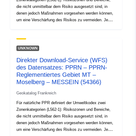
Bauwerke, Anlagen oder landwirtschaftliche,
die nicht unmittelbar dem Risiko ausgesetzt sind, in
forstwirtschaftliche, gewerbliche oder industrielle
denen jedoch Maßnahmen vorgesehen werden können,
Betriebe Risiken verschärfen oder neue verursachen
um eine Verschärfung des Risikos zu vermeiden. Je
könnten, die Verboten oder Vorschriften unterliegen (vgl.
nach Risikostufe wird jedes Gebiet durchsetzbar
Artikel L562-1 des Umweltgesetzbuchs). Letztere
geregelt.In den Verordnungen werden in der Regel drei
Kategorie gilt nur für natürliche PPR.
Arten von Gebieten unterschieden: 1-
„Bauverbotsgebiete“, sogenannte „rote Zonen“, wenn die
UNKNOWN
Gefahrenhöhe hoch ist und die allgemeine Regel das
Direkter Download-Service (WFS)
Bauverbot ist; 2- „verschreibungspflichtige Gebiete“, so
des Datensatzes: PPRN – PPRN-
genannte „blaue Gebiete“, wenn die Gefahrenstufe
durchschnittlich ist und für die Projekte Anforderungen
Reglementiertes Gebiet MT –
gelten, die auf die Art des Problems zugeschnitten sind;
Moselberg – MESSEIN (54366)
3. Gebiete, die nicht unmittelbar dem Risiko ausgesetzt
Geokatalog Frankreich
sind, in denen aber land-, forst-, handels-,
kaufmännische oder industrielle Betriebe durch Bauten,
Für natürliche PPR definiert der Umweltkodex zwei
Bauwerke, Anlagen oder landwirtschaftliche,
Zonenkategorien (L562-1): Risikozonen und Bereiche,
forstwirtschaftliche, gewerbliche oder industrielle
die nicht unmittelbar dem Risiko ausgesetzt sind, in
Betriebe Risiken verschärfen oder neue verursachen
denen jedoch Maßnahmen vorgesehen werden können,
könnten, die Verboten oder Vorschriften unterliegen (vgl.
um eine Verschärfung des Risikos zu vermeiden. Je
Artikel L562-1 des Umweltgesetzbuchs). Letztere