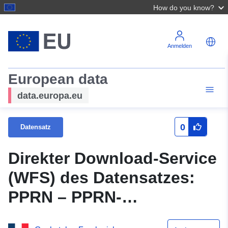
How do you know?
Anmelden
European data
data.europa.eu
0
Datensatz
Direkter Download-Service
(WFS) des Datensatzes:
PPRN – PPRN-
Reglementiertes Gebiet