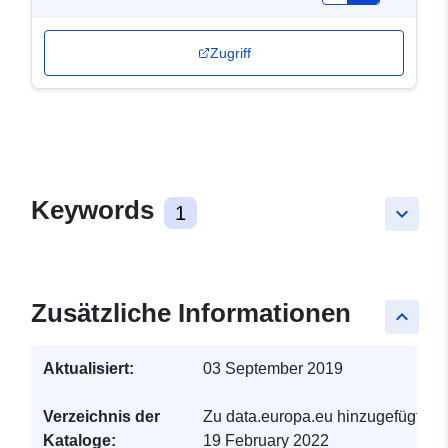
Zugriff
Keywords
1
keyboard_arrow_down
Zusätzliche Informationen
keyboard_arrow_up
Aktualisiert:
03 September 2019
Verzeichnis der
Zu data.europa.eu hinzugefügt:
Kataloge:
19 February 2022