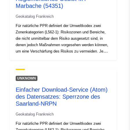
http://inspire.ec.europa.eu/metadat
Marbache (54351)
codelist/SpatialDataServiceType/d
Geokatalog Frankreich
Für natürliche PPR definiert der Umweltkodex zwei
Zonenkategorien (L562-1): Risikozonen und Bereiche,
die nicht unmittelbar dem Risiko ausgesetzt sind, in
denen jedoch Maßnahmen vorgesehen werden können,
um eine Verschärfung des Risikos zu vermeiden. Je
nach Risikostufe wird jedes Gebiet durchsetzbar
geregelt. In den Verordnungen werden in der Regel drei
Arten von Gebieten unterschieden: 1-
„Bauverbotsgebiete“, sogenannte „rote Zonen“, wenn die
UNKNOWN
Gefahrenhöhe hoch ist und die allgemeine Regel das
Einfacher Download-Service (Atom)
Bauverbot ist; 2- „verschreibungspflichtige Gebiete“, so
des Datensatzes: Sperrzone des
genannte „blaue Gebiete“, wenn die Gefahrenstufe
durchschnittlich ist und für die Projekte Anforderungen
Saarland-NRPN
gelten, die auf die Art des Problems zugeschnitten sind;
Geokatalog Frankreich
3. Gebiete, die nicht unmittelbar dem Risiko ausgesetzt
sind, in denen aber land-, forst-, handels-,
Für natürliche PPR definiert der Umweltkodex zwei
kaufmännische oder industrielle Betriebe durch Bauten,
Zonenkategorien (L562-1): Risikozonen und Bereiche,