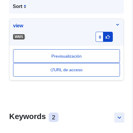
Sort
view
-
WMS
0
Previsualización
URL de acceso
Keywords
2
keyboard_arrow_down