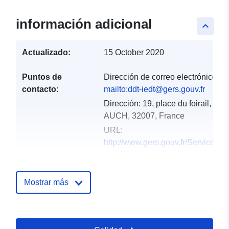
información adicional
keyboard_arrow_up
Actualizado:
15 October 2020
Puntos de
Dirección de correo electrónico:
contacto:
mailto:ddt-iedt@gers.gouv.fr
Dirección:
19, place du foirail,
AUCH, 32007, France
URL:
http://www.gers.gouv.fr/Services-
de-l-Etat/Agriculture-
environnement-amenag...
Mostrar más
Registro del
Añadido a data.europa.eu:
18
catálogo:
December 2021
Actualizado en data.europa.eu: