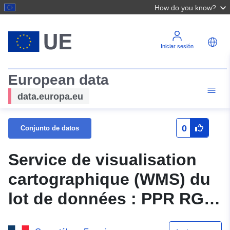
How do you know?
Iniciar sesión
European data
data.europa.eu
0
Conjunto de datos
Service de visualisation
cartographique (WMS) du
lot de données : PPR RGA
Tirent-Pontéjac