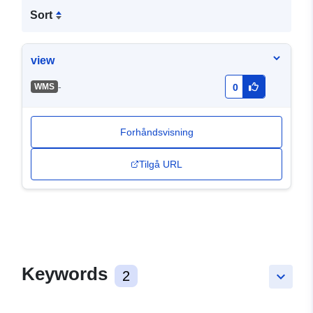
Sort
view
-
WMS
0
Forhåndsvisning
Tilgå URL
Keywords
2
keyboard_arrow_down