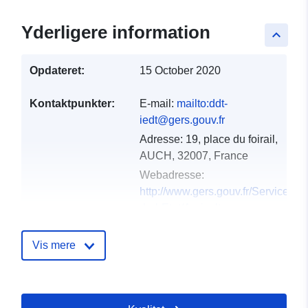
Yderligere information
keyboard_arrow_up
Opdateret:
15 October 2020
Kontaktpunkter:
E-mail:
mailto:ddt-
iedt@gers.gouv.fr
Adresse:
19, place du foirail,
AUCH, 32007, France
Webadresse:
http://www.gers.gouv.fr/Services-
de-l-Etat/Agriculture-
environnement-amenag...
Vis mere
Fortegnelse over
Tilføjet til data.europa.eu:
18
kataloger:
December 2021
Opdateret på data.europa.eu: