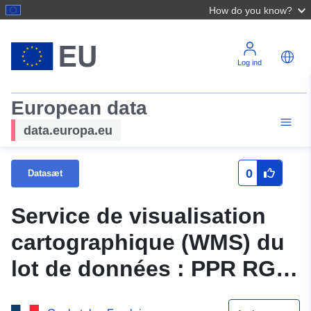
How do you know?
Log ind
European data
data.europa.eu
0
Datasæt
Service de visualisation
cartographique (WMS) du
lot de données : PPR RGA
Larressingle