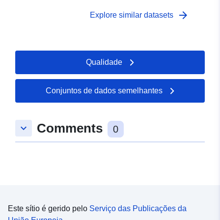
arrow_forward
Explore similar datasets
Qualidade
Conjuntos de dados semelhantes
Comments
keyboard_arrow_down
0
Este sítio é gerido pelo
Serviço das Publicações da