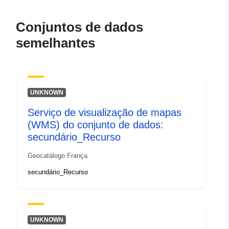
120066022-atom-7cacf9f9-
fb75-47f0-b642-
Conjuntos de dados
b564fe5f69f8
semelhantes
uriRef:
http://data.europa.eu/88u/dataset/fr
120066022-srv-b29de3df-092b-
46a9-8001-2dafeb943aa0
UNKNOWN
Tipo:
Recurso:
Serviço de visualização de mapas
http://inspire.ec.europa.eu/metadat
(WMS) do conjunto de dados:
codelist/SpatialDataServiceType/d
secundário_Recurso
Geocatálogo França
secundário_Recurso
UNKNOWN