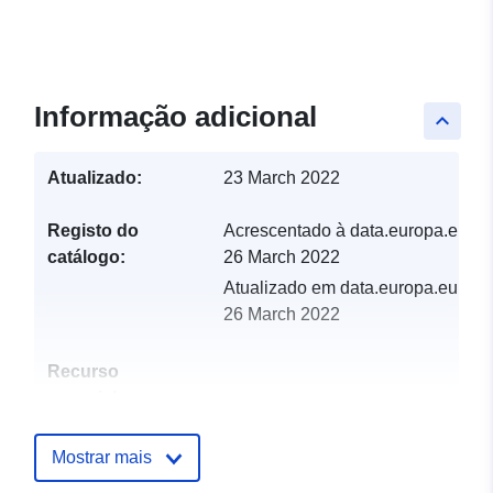
Informação adicional
keyboard_arrow_up
Atualizado:
23 March 2022
Registo do
Acrescentado à data.europa.eu:
catálogo:
26 March 2022
Atualizado em data.europa.eu:
26 March 2022
Recurso
espacial:
Identificadores:
http://descartes-dev.cete-
Mostrar mais
mediterranee.i2/service/fr-