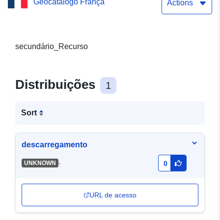
Geocatálogo França
Actions
secundário_Recurso
Distribuições
1
Sort
descarregamento
-
UNKNOWN
0
URL de acesso