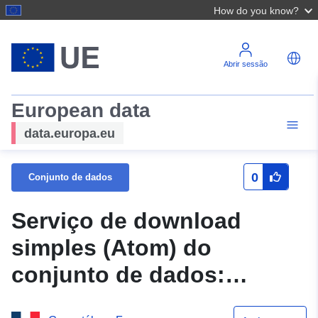
How do you know?
Abrir sessão
European data
data.europa.eu
0
Conjunto de dados
Serviço de download
simples (Atom) do
conjunto de dados:
secundário_Recurso